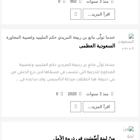
منذ 3 سنوات
902
0
اقرأ المزيد...
عندما تولَّى مانع بن ربيعة المريدي حكم المليبيد وغصيبة المجاورة
للدرعية التي تنت …
السعودية العظمى
عندما تولَّى مانع بن ربيعة المريدي حكم المليبيد وغصيبة
المجاورة للدرعية التي تنتسب في مسمَّاها لابن درع الحنفي من
بني حنيفة، هنا انطلقت مرحلة التأسيس، وقد ساعده في …
منذ 3 سنوات
2020
0
اقرأ المزيد...
مِنْ لبنةٍ أسِّسَت في ذروةِ الأملِ