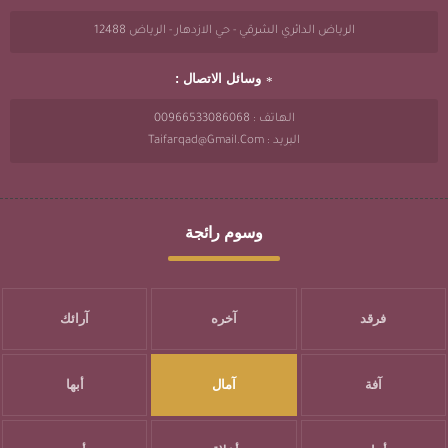
الرياض الدائري الشرقي - حي الازدهار - الرياض 12488
وسائل الاتصال :
الهاتف : 00966533086068
البريد : Taifarqad@gmail.com
وسوم رائجة
فرقد
آخره
آرائك
آفة
آمال
أبها