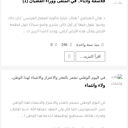
فلاسفة وأدباء.. في المنفى ووراء القضبان (1)
القيمة الأدبية بين استحقاق النص وسلطة الجائزة
د. هاني الغيتاوي * هناك عبارة مأثورة للمفكر الفرنسي "جان جاك
​ اللون الأحمر وشاح سردية الأدب وسر رمزية
روسو" يقول فيها "إن أول كائن بشري وضع سياجًا حول قطعة
الأرض وقال: هذه الأرض أرضي، ووجد أناسًا آخرين ك …
النصوص
منذ سنة واحدة
246
0
آليات البناء الاستهلالي في رواية : ( على كف رتويت )
اقرأ المزيد...
للدكتورة زينب الخضيري
في اليوم الوطني نشعر بالفخر والاعتزاز والانتماء لهذا الوطن،
نحن -السعوديين- كما …
ولاء وانتماء
في اليوم الوطني نشعر بالفخر والاعتزاز والانتماء لهذا الوطن،
نحن -السعوديين- كما قال ولي العهد حفظه الله- لدينا طاقات
وقدرات هائلة، نستطيع توظيفها لخدمة هذا الوطن ا …