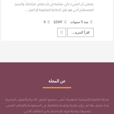
بمعنى أن الشيء يأتي بعضه في إثر بعض متتابعًا، والسرد
كمصطلح أدبي هو نقل الحكاية المكتوبة أو المن …
منذ 5 سنوات
12347
0
اقرأ المزيد...
عن المجلة
مجلة ثقافية إلكترونية (شهرية) تُعنى بجميع الفنون الأدبية والفنون البصرية
وما يتصل بها من رؤى فكرية ونقدية وثقافية، في السعودية والوطن العربي،
تصدرها جماعة فرقد الإبداعية_نادي الطائف الأدبي.