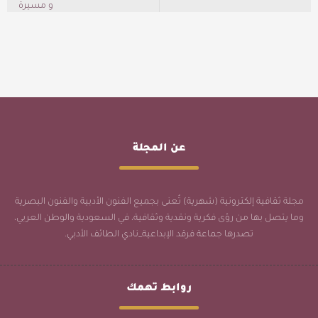
عن المجلة
مجلة ثقافية إلكترونية (شهرية) تُعنى بجميع الفنون الأدبية والفنون البصرية
وما يتصل بها من رؤى فكرية ونقدية وثقافية، في السعودية والوطن العربي،
تصدرها جماعة فرقد الإبداعية_نادي الطائف الأدبي.
روابط تهمك