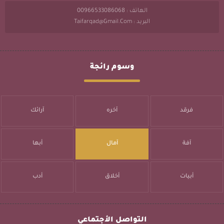
الهاتف : 00966533086068
البريد : Taifarqad@gmail.com
وسوم رائجة
فرقد
آخره
آرائك
آفة
آمال
أبها
أبيات
أخلاق
أدب
التواصل الأجتماعي