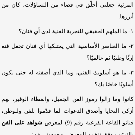
المرئية جعلني أحلّق في فضاء من التساؤلات، كان من
أبرزها:
١- ما الملهم الحقيقي للتجربة الفنية لدى أي فنان؟
٢- ما العناصر الأساسية التي يمتلكها أي فنان تجعل فنه
إرثًا وطنيًا ثم عالميًا؟
٣- ما هو أسلوبك الفني، وما الذي أضفته له حتى يكون
أسلوبًا خاصًا بك؟
كانوا وما زالوا رموز الفن الجميل، والعطاء الوفير، لهم
أزكى التحايا وأصدق الدعوات لما قدّموا للفن وللوطن،
فنانو القاعة الفرعية
رقم (9)
لمعرض
شواهد على الفن
بالترتيب وفق تنظيم المعرض، وبعدستي هم: