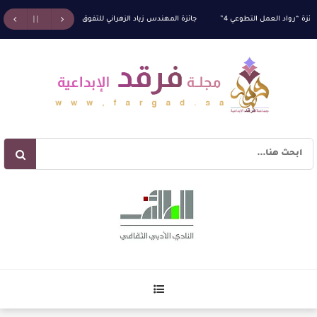
رواد العمل التطوعي 4”
جائزة المهندس زياد الزهراني للتفوق العلمي تكرّم نخبة من أبناء وبنات
اء الاستهلالي في رواية : ( على كف رتويت ) للدكتورة زينب الخضيري