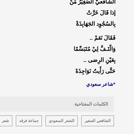
الشافعيُّ الصَغِيْرُ مَنْ
إذا قَالَ خَرَّتْ
بِالسُجُوِد الجَهَابِذَةْ
فَقَالَ نَعَمْ ..
وَالّتَـفَّ لِيْ مُتَبَسِّمًا
بِعَيْنِ الرِضى ..
حَتَّى رَأَيتُ نَوَاجِذَهْ
*شاعر سعودي
الكلمات المفتاحية
الشافعي الصغير
الشعر السعودي
جماعة فرقد
شعر