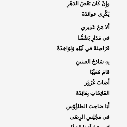
وإِنْ كَانَ بَعْضُ الدَهْرِ
يُكْرِي عوائذَهْ
أَلا مَنْ عَذِيري
في مَدَارٍ يَضُمُّنا
قَرَاصِنَةً في لَيْلِهِ وَنَوَاخِذَةْ
بِهِ سَاذِجُ العينينِ
قَامَ مُعَيِّبًا
أَصَابَ غُرُوْرَ
الفَاتِخَاتِ بِعَائِذَةَ
أَيَا صَاحِبَ الطاؤُوْسِ
في مَجْلِسِ الرِضَى