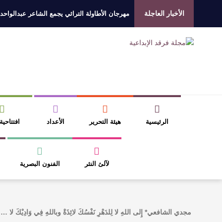
الأخبار العاجلة
مهرجان الأطاولة التراثي يجمع الشاعر عبدالواحد
الروائي جابر محمد مدخلي: أحضر داخل رواياتي بحذ
​ اللون الأحمر وشاح سردية الأدب وسر رمزية ال
عتبات التأويل وقراءة التشكيل الصوفي والفلسفي
الرئيسية
هيئة التحرير
الأعداد
افتتاحية
لآلئ النثر
الفنون البصرية
مجدي الشافعي* إِلى اللهِ لا لِلدَهْرِ نَفْسُكَ لائِذَةْ وباللهِ فِي وَادِيْكَ لا …