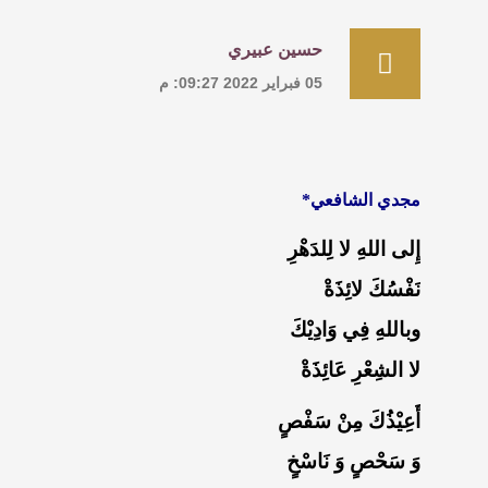
حسين عبيري
05 فبراير 2022 09:27: م
مجدي الشافعي*
إِلى اللهِ لا لِلدَهْرِ
نَفْسُكَ لائِذَةْ
وباللهِ فِي وَادِيْكَ
لا الشِعْرِ عَائِذَةْ
أَعِيْذُكَ مِنْ سَفْصٍ
وَ سَحْصٍ وَ نَاسْخٍ