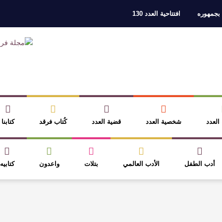
 بجمهوره
افتتاحية العدد 130
ر، والثقافة قوتنا الناعمة لمخاطبة العالم.
القيمة الأدبية بين استحقاق النص 
نصوص
آليات البناء الاستهلالي في رواية : ( على كف رتويت ) للدكتورة زينب الخ
 في “مملكة الله” للدكتور محمد بدوي
عنترة بن شداد… الشاعر الفارس
 العدد
شخصية العدد
قضية العدد
كُتاب فرقد
كتابنا
أدب الطفل
الأدب العالمي
بتلات
واعدون
كتابيه