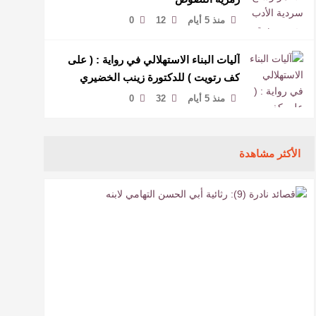
منذ 5 أيام
12
0
آليات البناء الاستهلالي في رواية : ( على
كف رتويت ) للدكتورة زينب الخضيري
منذ 5 أيام
32
0
الأكثر مشاهدة