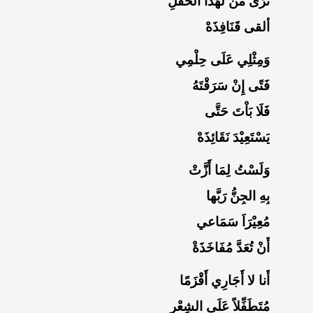
تُرَى مَنْ لَهَذا الحَفْلِ
ألقى قَنَافِذَهْ
وَمِثْلِي عَلَى حِلْمِي
فَتًى إِنْ سَرَقْتَهُ
فَلَا بَاْتَ حَتَّى
يَسْتَعِيْدَ نَقَائِذَهْ
وَلَسْتُ لِمَا أَزَّتْ
بِهِ الجِنُّ رَبَّها
مُعِيْرَاَ سَمَاعي
أَنْ تُعَدَّ مُفَاخَذَةْ
أَنا لا أَجَارِي أَقْزَمًا
مُتَطَفِّلاً عَلَى الشِعْرِ