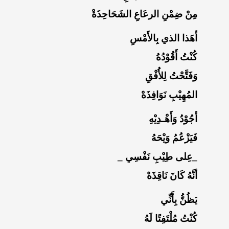
مِنْ ضِمْنِ الرعَاعِ الشَحَاحِذَةْ
أَهَذا الذي بِالأَمْسِ
كُنْتُ أَقُوْدُهُ
وَفَتَّحْتُ لِلأُفْقِ
المُهِيْبِ نَوَافِذَهْ
أَجُوْدُ وَأَهْـدِيْهِ
فَيَزْعُمُ وَيْحَهُ
_عِلى طِيْبِ نَفْسِي _
أنَّهُ كَانَ نَاقِذَهْ
يَظُنُّ بِأَنِّي
كُنْتُ مُلْتَفِتًا لَهُ