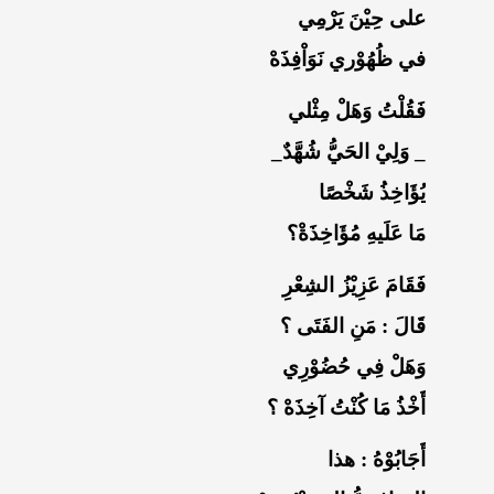
على حِيْنَ يَرْمِي
في ظُهُوْري نَوَاْفِذَهْ
فَقُلْتُ وَهَلْ مِثْلي
_ وَلِيْ الحَيُّ شُهَّدٌ_
يُؤَاخِذُ شَخْصًا
مَا عَلَيهِ مُؤَاخِذَةْ؟
فَقَامَ عَزِيْزُ الشِعْرِ
قَالَ : مَنِ الفَتَى ؟
وَهَلْ فِي حُضُوْرِي
أَخْذُ مَا كُنْتُ آخِذَهْ ؟
أَجَابُوْهُ : هذا