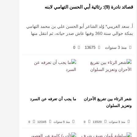
قصائد نادرة (9): رثائية أبي الحسن التهامي لابنه
أ. سعد الغريبي* وُلد الشاعر أبو الحسن علي بن محمد التهامي
بمكة حوالي سنة 360 وفيها عاش صدر حياته، ثم انتقل منها
حيث زار أقطارا إسلامية كثيرة يتكسب بمديح الأمراء، …
منذ 3 سنوات
13675
0
شعر الرثاء بين تفريغ الأحزان
ما يجب أن تعرفه عن السرد
وتعزيز السلوان
منذ 3 سنوات
13520
0
منذ 5 سنوات
12345
0