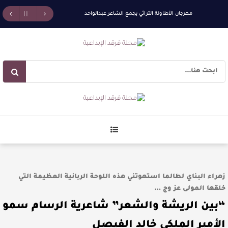
مهرجان الأطاولة التراثي يجمع الشاعر عبدالواحد
بجمهوره
افتتاحية العدد 130
الروائي جابر محمد مدخلي: أحضر داخل رواياتي بحذر،
والثقافة قوتنا الناعمة لمخاطبة العالم.
القيمة الأدبية بين استحقاق النص وسلطة الجائزة
​ اللون الأحمر وشاح سردية الأدب وسر رمزية
زهراء البناي لطالما استهوتني هذه اللوحة الربانية العظيمة التي
خلقها المولى عز وج …
النصوص
“بين الريشة والشعر” شاعرية الرسام سمو
آليات البناء الاستهلالي في رواية : ( على كف رتويت )
الأمير الملكي خالد الفيصل