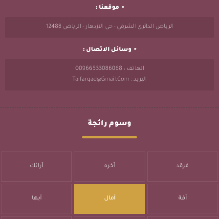
موقعنا :
الرياض الدائري الشرقي - حي الازدهار - الرياض 12488
وسائل الاتصال :
الهاتف : 00966533086068
البريد : Taifarqad@gmail.com
وسوم رائجة
فرقد
آخره
آرائك
آفة
آمال
أبها