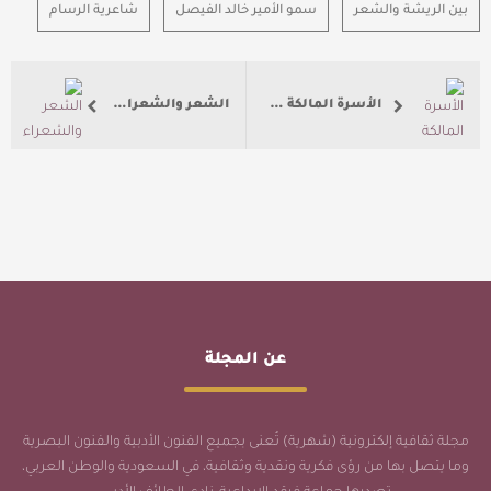
بين الريشة والشعر
سمو الأمير خالد الفيصل
شاعرية الرسام
الأسرة المالكة في لون وحرف سمو الأمير خالد الفيصل
الشعر والشعراء في لون وحرف صاحب السمو الملكي الأمير خالد الفيصل
عن المجلة
مجلة ثقافية إلكترونية (شهرية) تُعنى بجميع الفنون الأدبية والفنون البصرية
وما يتصل بها من رؤى فكرية ونقدية وثقافية، في السعودية والوطن العربي،