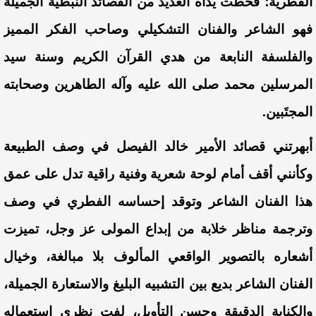
الفطرية؛ فخطت يداه العديد من القصائد النبطية الجميلة
فهو الشاعر والفنان التشكيلي وصاحب الفكر المميز
والفلسفة النابعة من هدي القرآن الكريم وسنة سيد
المرسلين محمد صلى الله عليه وآله الطاهرين وصحابته
المجتَبين.
أبهرتني قصائد الأمير خالد الفيصل في وصف الطبيعة
وكأنني أقف أمام لوحة شعرية وفنية راقية تدل على عمق
هذا الفنان الشاعر وتوقد إحساسه الفطري في وصف
وترجمة مناظر خلابة من إبداع المولى عز وجل، تميزت
أشعاره بالتصوير الواقعي المألوف بلا مبالغة، وخيال
الفنان الشاعر بديع بين التشبيه البليغ والاستعارة الجميلة،
والكناية الدقيقة وحسن التأويل، لفت نظري استعماله