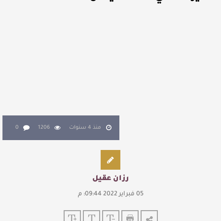
للدكتورة زينب الخضيري
عتبات التأويل وقراءة التشكيل الصوفي والفلسفي
في “مملكة الله” للدكتور محمد بدوي
عنترة بن شداد… الشاعر الفارس
منذ 4 سنوات
1206
0
رزان عقيل
05 فبراير 2022 09:44: م