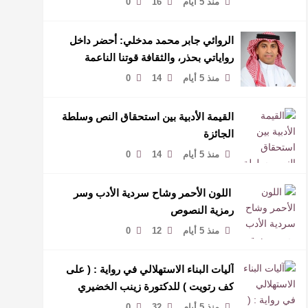
منذ 5 أيام
16
0
الروائي جابر محمد مدخلي: أحضر داخل
رواياتي بحذر، والثقافة قوتنا الناعمة
لمخاطبة العالم.
منذ 5 أيام
14
0
القيمة الأدبية بين استحقاق النص وسلطة
الجائزة
منذ 5 أيام
14
0
​ اللون الأحمر وشاح سردية الأدب وسر
رمزية النصوص
منذ 5 أيام
12
0
آليات البناء الاستهلالي في رواية : ( على
كف رتويت ) للدكتورة زينب الخضيري
منذ 5 أيام
32
0