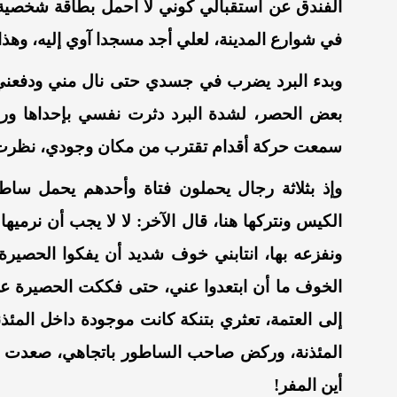
الفندق
عن
استقبالي
كوني
لا
أحمل
بطاقة
شخصية
في
شوارع
المدينة
،
لعلي
أجد
مسجدا
آوي
إليه
،
وهذا
وبدء
البرد
يضرب
في
جسدي
حتى
نال
مني
ودفعني
بعض
الحصر
،
لشدة
البرد
دثرت
نفسي
بإحداها
ور
سمعت
حركة
أقدام
تقترب
من
مكان
وجودي
،
نظرت
وإذ
بثلاثة
رجال
يحملون
فتاة
وأحدهم
يحمل
ساط
الكيس
ونتركها
هنا،
قال
الآخر:
لا
لا
يجب
أن
نرميها
ونفزعه
بها
،
انتابني
خوف
شديد
أن
يفكوا
الحصيرة
الخوف
ما
أن
ابتعدوا
عني
،
حتى
فككت
الحصيرة
ع
إلى
العتمة
،
تعثري
بتنكة
كانت
موجودة
داخل
المئذن
المئذنة
،
وركض
صاحب
الساطور
باتجاهي
،
صعدت
أين
المفر!