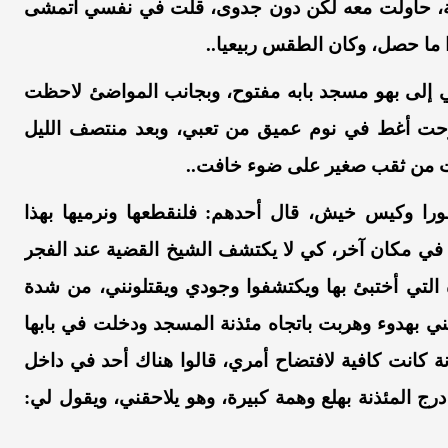
،
حاولت
معه
لكن
دون
جدوى،
قلت
في
نفسي
اتمشى
ما حصل
،
وكان
الطقس
ربيعيا..
إلى
بهو
مسجد
بابه
مفتوح
،
وبجانب
المواضئ
لاحظت
حت
أغط
في
نوم
عميق
من
تعبي
،
وبعد
منتصف
الليل
من
ثقب
صغير
على
ضوء
خافت..
ورا
وكيس
خيش
،
قال
أحدهم:
فلنقطعها
ونرميها
بهذا
في
مكان
آخر
،
كي
لا يكتشف
الشيخ
القضية
عند
الفجر
التي
أختبئ
بها
ويكتشفوا
وجودي
ويقتلونني
،
من
شدة
ني
بهدوء
وهربت
باتجاه
مئذنة
المسجد
ودخلت
في
بابها
ة
كانت
كافية
لافتضاح
أمري
،
قالوا
هناك
أحد
في
داخل
درج
المئذنة
بهلع
وهمة
كبيرة
،
وهو
يلاحقني
،
ويقول
لي: