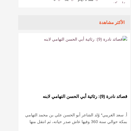
الأكثر مشاهدة
قصائد نادرة (9): رثائية أبي الحسن التهامي لابنه
أ. سعد الغريبي* وُلد الشاعر أبو الحسن علي بن محمد التهامي
بمكة حوالي سنة 360 وفيها عاش صدر حياته، ثم انتقل منها
حيث زار أقطارا إسلامية كثيرة يتكسب بمديح الأمراء، …