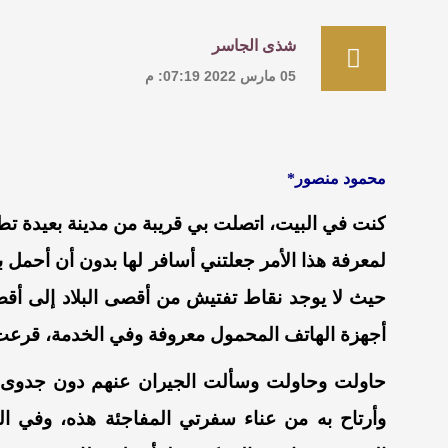
شذى الجاسر
05 مارس 2022 07:19: م
محمود
منصور
*
كنت
في
البيت
،
اتصلت
بي
قريبة
من
مدينة
بعيدة
تط
لمعرفة
هذا
الأمر
جعلتني
أسافر
لها
بدون
أن
أحمل
ب
حيث
لا يوجد
نقاط
تفتيش
من
أقصى
البلاد
إلى
أقص
أجهزة
الهاتف
المحمول
معروفة
وفي
الخدمة
،
قرعت
حاولت
وحاولت
وسألت
الجيران
عنهم
دون
جدوى
وأرتاح
به
من
عناء
سفرتي
المفاجئة
هذه
،
وفي
ال