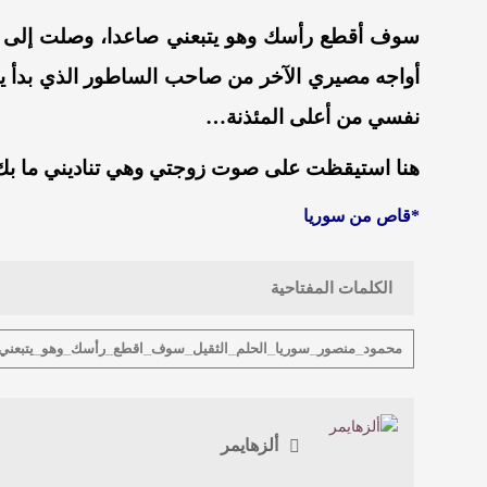
سوف
أقطع
رأسك
وهو
يتبعني
صاعدا،
وصلت
إلى
أواجه
مصيري
الآخر
من
صاحب
الساطور
الذي
بدأ
ي
نفسي
من
أعلى
المئذنة…
هنا
استيقظت
على
صوت
زوجتي
وهي
تناديني
ما ب
*
قاص
من
سوريا
الكلمات المفتاحية
محمود_منصور_سوريا_الحلم_الثقيل_سوف_اقطع_رأسك_وهو_يتبعني
ألزهايمر