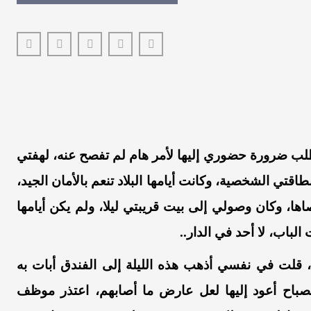
لب
ضرورة
حضوري
إليها
لأمر
هام
لم
تفصح
عنه
،
لهفتي
طاقتي
الشخصية
،
وكانت
أيامها
البلاد
تنعم
بالأمان
الجيد
،
اها
،
وكان
وصولي
إلى
بيت
قريبتي
ليلا
،
ولم
يكن
أيامها
الباب
،
لا
أحد
في
الدار..
،
قلت
في
نفسي
أذهب
هذه
الليلة
إلى
الفندق
أبات
به
صباح
أعود
إليها
لعل
عارض
ما
أصابهم،
اعتذر
موظف