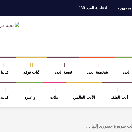
 بجمهوره
افتتاحية العدد 130
ر، والثقافة قوتنا الناعمة لمخاطبة العالم.
القيمة الأدبية بين استحقاق النص 
نصوص
آليات البناء الاستهلالي في رواية : ( على كف رتويت ) للدكتورة زينب الخ
 في “مملكة الله” للدكتور محمد بدوي
عنترة بن شداد… الشاعر الفارس
 العدد
شخصية العدد
قضية العدد
كُتاب فرقد
كتابنا
أدب الطفل
الأدب العالمي
بتلات
واعدون
كتابيه
طلب ضرورة حضوري إليها …