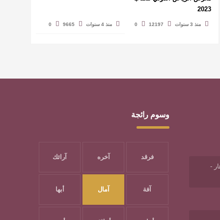
2023
منذ 3 سنوات
12197
0
منذ 4 سنوات
9665
0
وسوم رائجة
فرقد
آخره
آرائك
ر -
آفة
آمال
أبها