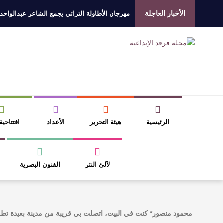
الأخبار العاجلة
مهرجان الأطاولة التراثي يجمع الشاعر عبدالواحد
الروائي جابر محمد مدخلي: أحضر داخل رواياتي بحذ
​ اللون الأحمر وشاح سردية الأدب وسر رمزية ال
عتبات التأويل وقراءة التشكيل الصوفي والفلسفي
الرئيسية
هيئة التحرير
الأعداد
افتتاحية
لآلئ النثر
الفنون البصرية
محمود منصور* كنت في البيت، اتصلت بي قريبة من مدينة بعيدة ت