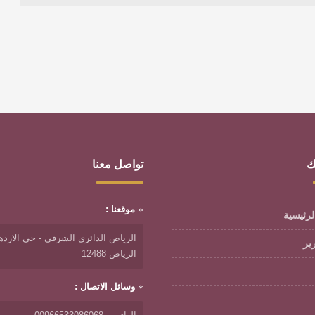
ك
تواصل معنا
موقعنا :
لرئيسية
الرياض الدائري الشرقي - حي الازدها
رير
الرياض 12488
وسائل الاتصال :