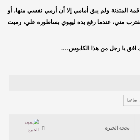
قمة
المئذنة
ولم
يبق
أمامي
إلا
أن
أرمي
نفسي
منها
،
أو
قترب
مني
،
عندما
رفع
يده
ليهوي
بساطوره
علي
،
رميت
ك
افق
يا رجل
من
هذا
الكابوس
….
_صاعدا
بحجة الخبرة