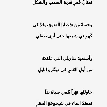
‏تمثالَ عُمرٍ قديمَ الصمتِ والشكلِ
‏وحفنةً من شَظايا الضوءِ توقدُ في
‏كُهولتي شمعَها حتى أرى طفلي
‏وأستعيدَ قناديلي التي علقتْ
‏من أولِ العُمرِ في صِنّارةِ الليلِ
‏حاولتُها نهَراً يُلقي صِباهُ يداً
‏تمسّدُ الماءَ في شيخوخةِ الحقلِ