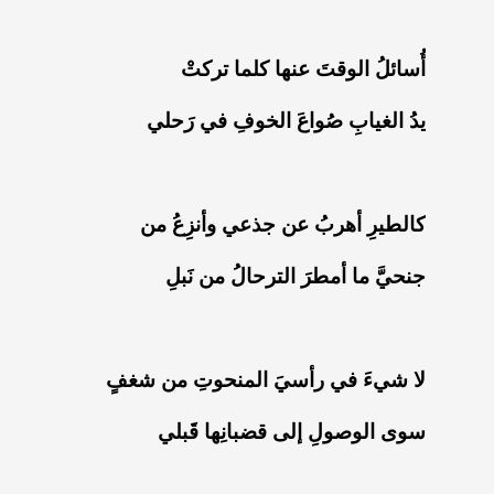
‏أُسائلُ الوقتَ عنها كلما تركتْ
‏يدُ الغيابِ صُواعَ الخوفِ في رَحلي
‏كالطيرِ أهربُ عن جذعي وأنزِعُ من
‏جنحيَّ ما أمطرَ الترحالُ من نَبلِ
‏لا شيءَ في رأسيَ المنحوتِ من شغفٍ
‏سوى الوصولِ إلى قضبانِها قَبلي