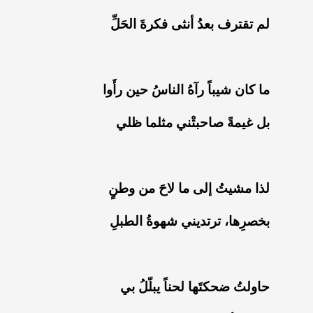
‏لم تقترف بعدُ أنثى فكرةَ الحَلِّ
‏ما كان شيباً رآهُ الناسُ حين رأَوا
‏بل غيمةً صاحبتْني مثلما ظلي
‏لذا مشيتُ إلى ما لاحَ من وطنٍ
‏بخصرِها، ترتديني شهوةُ الطبلِ
‏حاولتُ ضحكتَها لحناً يبلّلُ بي