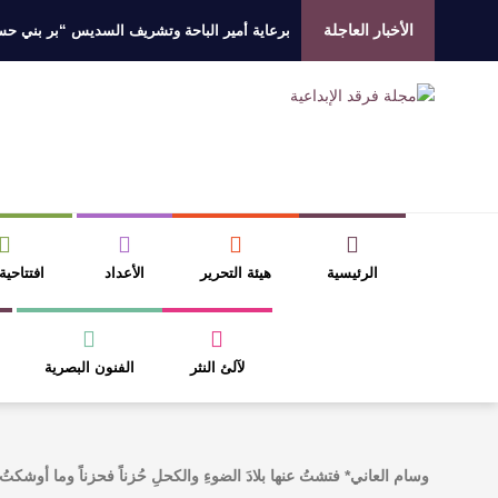
الأخبار العاجلة
برعاية أمير الباحة وتشريف السديس “بر بني حسن”
جائزة المهندس زياد الزهراني للتفوق العلمي تكرّم
الروائي جابر محمد مدخلي: أحضر داخل رواياتي بحذ
​ اللون الأحمر وشاح سردية الأدب وسر رمزية ال
الرئيسية
هيئة التحرير
الأعداد
افتتاحية
لآلئ النثر
الفنون البصرية
وسام العاني* ‏فتشتُ عنها بلادَ الضوءِ والكحلِ ‏حُزناً فحزناً وما أوشكت