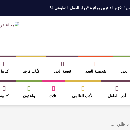
 تكرّم الفائزين بجائزة “رواد العمل التطوعي 4”
 نخبة من أبناء وبنات الأطاولة
مهرجان الأطاولة التراثي يجمع الشاعر عبدالوا
ر، والثقافة قوتنا الناعمة لمخاطبة العالم.
القيمة الأدبية بين استحقاق النص 
نصوص
آليات البناء الاستهلالي في رواية : ( على كف رتويت ) للدكتورة زينب الخ
 العدد
شخصية العدد
قضية العدد
كُتاب فرقد
كتابنا
أدب الطفل
الأدب العالمي
بتلات
واعدون
كتابيه
ُ يا ظلي ‏ …