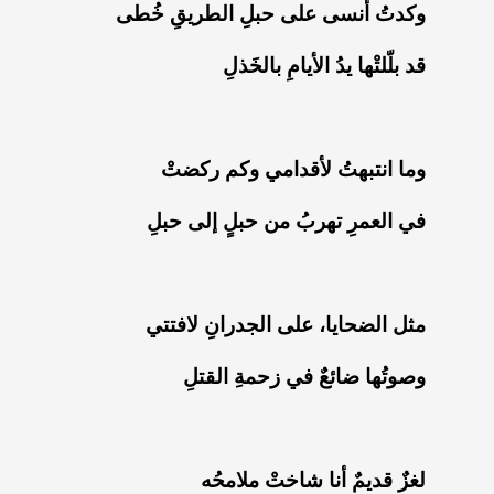
‏وكدتُ أنسى على حبلِ الطريقِ خُطى
‏قد بلّلتْها يدُ الأيامِ بالخَذلِ
‏وما انتبهتُ لأقدامي وكم ركضتْ
‏في العمرِ تهربُ من حبلٍ إلى حبلِ
‏مثل الضحايا، على الجدرانِ لافتتي
‏وصوتُها ضائعٌ في زحمةِ القتلِ
‏لغزٌ قديمٌ أنا شاختْ ملامحُه