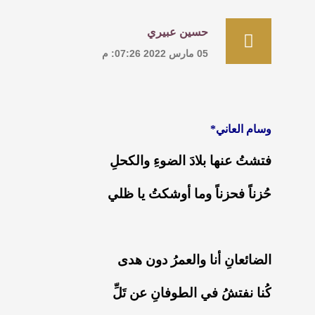
حسين عبيري
05 مارس 2022 07:26: م
وسام العاني*
‏فتشتُ عنها بلادَ الضوءِ والكحلِ
‏حُزناً فحزناً وما أوشكتُ يا ظلي
‏الضائعانِ أنا والعمرُ دون هدى
‏كُنا نفتشُ في الطوفانِ عن تَلِّ