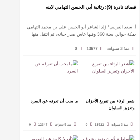
قصائد نادرة (9): رثائية أبي الحسن التهامي لابنه
أ. سعد الغريبي* وُلد الشاعر أبو الحسن علي بن محمد التهامي
بمكة حوالي سنة 360 وفيها عاش صدر حياته، ثم انتقل منها
حيث زار أقطارا إسلامية كثيرة يتكسب بمديح الأمراء، …
منذ 3 سنوات
13677
0
شعر الرثاء بين تفريغ الأحزان
ما يجب أن تعرفه عن السرد
وتعزيز السلوان
منذ 3 سنوات
13522
0
منذ 5 سنوات
12347
0