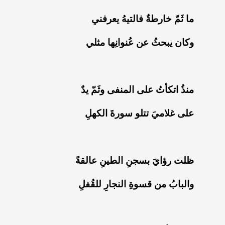
‏ما ثَمّ خارطةٌ فالتيهُ يعرفني
‏وكان يبحثُ عن عُنوانِها مثلي
‏منذُ اتكأتُ على المنفى وثَمّ يدٌ
‏على غلاميَ تتلو سورةَ الكهلِ
‏ظلت رؤايَ بسجنِ الطينِ عالقةً
‏والبابُ من قسوةِ النجارِ للقُفلِ