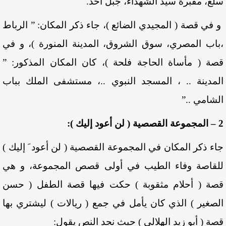
سلْع، مقبرة سيد الشهداء، جبل أُحد.
و في قصة ( المجيدي الضائع )، جاء ذكر المكان: ” الرباط
،باب المصري، سوق الشروق، المدينة المنورة )، و في
قصة ( مأساة الحاجة فلحة )، كان المكان المذكور: ”
المدينة .. ، المسجد النبوي ..، مستشفى الملك بباب
الشامي ..”
2 – المجموعة القصصية ( لن أعود إليك ):
جاء ذكر المكان في المجموعة القصصية ( لن أعود َ إليك )
للقاصة وفاء الطيب في أولى قصص المجموعة، و هي
قصة ( أحلام مثقوبة ) حكت فيها قصة الطفل ( حسن
الصغير ) الذي كان يأمل في جمع ( ريالات ) ليشتري بها
قصة ( أبو زيد الهلالي ) حيث نجد النص يقول: