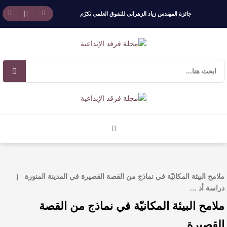
جائزة المهندس زياد الزهراني للتفوق العلمي تكرّم
نخبة من أبناء وبنات الأطاولة
مهرجان الأطاولة التراثي يجمع الشاعر عبدالواحد
بجمهوره
افتتاحية العدد 130
الروائي جابر محمد مدخلي: أحضر داخل رواياتي
بحذر، والثقافة قوتنا الناعمة لمخاطبة العالم.
ملامح البيئة المكانيّة في نماذج من القصة القصيرة في المدينة المنورة (
القيمة الأدبية بين استحقاق النص وسلطة الجائزة
دراسة أد …
ملامح البيئة المكانيّة في نماذج من القصة
​ اللون الأحمر وشاح سردية الأدب وسر رمزية
القصيرة