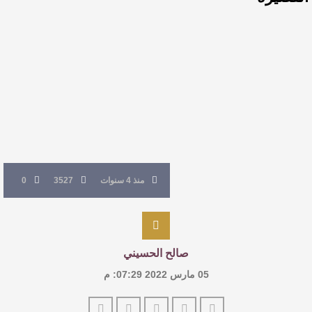
النصوص
آليات البناء الاستهلالي في رواية : ( على كف رتويت )
للدكتورة زينب الخضيري
عتبات التأويل وقراءة التشكيل الصوفي والفلسفي
في “مملكة الله” للدكتور محمد بدوي
منذ 4 سنوات
3527
0
صالح الحسيني
05 مارس 2022 07:29: م