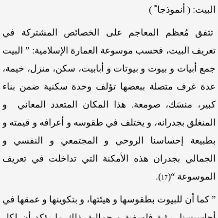
البيت: ( أنموذجا ً )
تتفق مُعظم المعاجم على الخصائص المشتركة في
تعريف البيت، فحسب موسوعة العمارة الإسلامية: ” البيت
جمع أبيات و بيوت و بيوتات و أبابيت، سكن، منزل، خيمة،
عدة غرف متصلة ببعضها تؤلف وحدة سكنية ضمن بناء
كبير، منسَك، صومعة. هذا المكان المتعدد المعاني و
المنغلق بجدرانه، و يختلف في طقوسه و أعرافه و قيمته و
بطبيعة إحساسنا الروحي و المجتمعي و النفسي و
الجمالي بجدران هذه الأمكنة التي تداخلت في تعريف
الموسوعة “
(
)
.
17
” كما أن للبيوت بطقوسها و هيئتها، و بتكوينها و عمقها في
أحاسيسنا، رؤية فلسفية و جمالية. ذلك ما يؤكد أن لكل