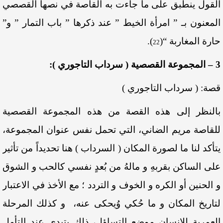
القول ينطبق على ما جاءت به القاصة في نصها القصصي
المعنون بـ ” امرأة الخيط ” عند ذكرها ” باب التمار ” و”
حارة المغاربة “
(
)
.
22
3 – المجموعة القصصية ( سرداب التاجوري ):
قصة: ( سرداب التاجوري )
بالنظر إلى هذه القصة من هذه المجموعة القصصية
للقاصة مريم الضاني، التي تحمل نفس عنوان المجموعة،
يتأكد لنا ما لصورة المكان ( السرداب ) هنا تحديداً من تأثير
على الساكن بقربهِ و مالهُ من بُعدٍ نفسي كالحب و الشوق
و الحنين أو الكره و الخوف و التردد ؛ مع الأخذ في الاعتبار
لتاريخ المكان و ما حُكي وُيحكى عنه، و كذلك المرحلة
العمرية للإنسان موضع التساؤل، ذلك يتبدى عند التأمل