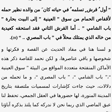
” أول ُ قرش ٍ تسلمه ُ في حياته كان َ من والده نظير حمله
لأقفاص الحمام من سوق ” العينية ” إلى البيت بحارة ”
باب الشامي ” .. أما القرش الثاني فقد استحقه كعيدية
من خاله الذي يمتلك محلاً في ” باب المصري .. “
(
)
.
20
و لسنا هنا في مفاد الحديث عن القصة و فكرتها و
شخوصها و باقي عناصرها، و لكن نحمد للقاصة ذكر هذه
الأماكن المنفتحة متعددة المواقع من البيئة ” سوق العينية
“،” باب الشامي “، ” باب المصري “، و ما تحمله من
دلالات، حيث جاءت كإشارات لمسميات ملتصقة بتاريخ
المدينة المنورة، لها حضورها في العقل الجمعي، تحفظ لنا
عبق الماضي الذي ربما نحن لا ندركه كما يلتذ بذكره آباؤنا