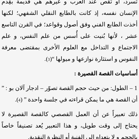
تُسرد، أو تُقص عند العرب و غيرهم هي قديمة بقِدم
الإنسان نفسه، إذ كانت بالطابع النقلي الشفهي؛ لكنها
أخذت الطابع الفني وفق أصول وقواعد؛ في القرن التاسع
عشر ، لأنها بُنيت على أُسس من علم النفس، و علم
الاجتماع و التداخل مع العلوم الأخرى بمقتضى معرفة
النفوس و استثارة نوازعها و ميولها “
(
)
.
3
أساسيات القصة القصيرة :
1 – الطول: من حيث حجم القصة تصوّر – ادجار آلان بو : ”
أن القصة هي ما يمكن قراءته في جلسة واحدة ”
(
)
.
4
ذلك تعبيراً عن أن العمل القصصي كالقصة القصيرة لا
يحتاج إلى وقت طويل، و هذا التعبير يُعد تصنيفاً خاصاً
بالحجم و لا يتعداه إلى الفنية أو النظرة النقدية.