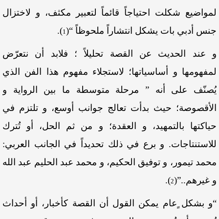
لمواضيع شكلت احتياجاً قائماً لتعبير مكثف، و لاختزال
جنس أدبي بات يشكل انتشاراً ملحوظاً “
(
)
.
1
و عند الحديث عن القصة تحليلاً ؛ فلابد أن نتعرّض
لمفهومها و أساسياتها؛ لاستجلاء مفهوم هذا الفن الذي
يُصنّف على أنه ” مرحلة متوسطة ما بين الرواية و
الأقصوصة؛ حيث بدأت تعالج جوانب أوسع، و تلتزم في
حياكتها بالتمهيد، و العقدة؛ و من ثم الحل، أو تُترك
للاستنتاجات. و برع في ذلك تحديداً في الجانب العربي:
محمد تيمور، و توفيق الحكيم، و محمد عبد الحليم عبد الله
و غيرهم..”
(
)
.
2
“و بشكل ٍعام يمكن القول أن القصة كأخبار، أو أحداث