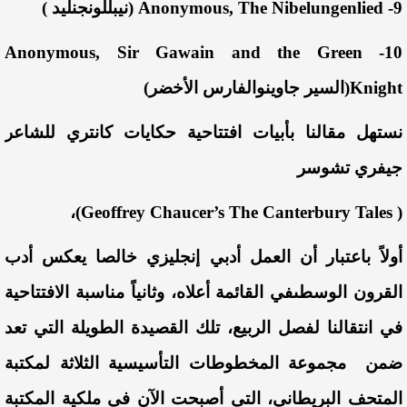
9- Anonymous, The Nibelungenlied (
نيبللونجنليد
)
10- Anonymous, Sir Gawain and the Green
Knight(
السير
جاوين
والفارس
الأخضر
)
نستهل
مقالنا
بأبيات
افتتاحية
حكايات
كانتري
للشاعر
جيفري
تشوسر
)،
The Canterbury Tales
( Geoffrey Chaucer’s
أولا
ً
باعتبار
أن
العمل
أدبي
إنجليزي
خالصا
يعكس
أدب
القرون
الوسطى
في
القائمة
أعلاه
،
وثانيا
ً
مناسبة
الافتتاحية
في
انتقالنا
لفصل
الربيع
،
تلك
القصيدة
الطويلة
التي
تعد
ضمن
مجموعة
المخطوطات
التأسيسية
الثلاثة
لمكتبة
المتحف
البريطاني
،
التي
أصبحت
الآن
في
ملكية
المكتبة