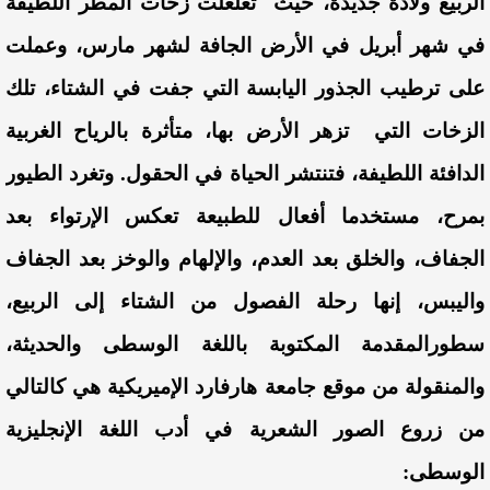
الربيع
ولادة
جديدة
،
حيث
تغلغلت
زخات
المطر
اللطيفة
في
شهر
أبريل
في
الأرض
الجافة
لشهر
مارس
،
وعملت
على
ترطيب
الجذور
اليابسة
التي
جفت
في
الشتاء
،
تلك
الزخات
التي
تزهر
الأرض
بها
،
متأثرة
بالرياح
الغربية
الدافئة
اللطيفة
،
فتنتشر
الحياة
في
الحقول
.
وتغرد
الطيور
بمرح
،
مستخدما
أفعال
للطبيعة
تعكس
الإرتواء
بعد
الجفاف
،
والخلق
بعد
العدم
،
والإلهام
والوخز
بعد
الجفاف
واليبس
،
إنها
رحلة
الفصول
من
الشتاء
إلى
الربيع
،
سطورالمقدمة
المكتوبة
باللغة
الوسطى
والحديثة
،
والمنقولة
من
موقع
جامعة
هارفارد
الإميريكية
هي
كالتالي
من
زروع
الصور
الشعرية
في
أدب
اللغة
الإنجليزية
الوسطى
: