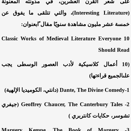
على
شعر
القرن
العشرين
،
في
مدونته
المعنونة
(
Literature
Interesting
)،
والتي
تتلقى
ما
يفوق
عن
خمسة
عشر
مليون
مشاهدة
سنوي
ا
مقال
ا
بعنوان
:
10 Classic Works of Medieval Literature Everyone
Should Read
(10
أعمال
كلاسيكية
لأدب
العصور
الوسطى
يجب
على
الجميع
قراءتها
)
1-Dante,
The Divine Comedy (
دانتي
،
الكوميديا
الإلهية
)
2- Geoffrey Chaucer,
The Canterbury Tales (
جيفري
تشوسر
،
حكايات
كانتربري
)
The Book of Margery
3- Margery Kempe,