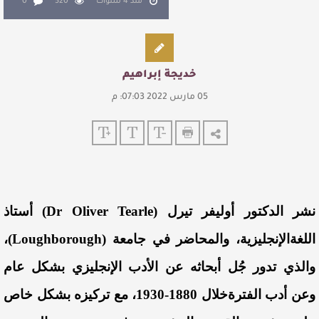
منذ 4 سنوات
520
0
خديجة إبراهيم
05 مارس 2022 07:03: م
نشر
الدكتور
أوليفر
تيرل
(
Tearle
Oliver
Dr
)
أستاذ
اللغة
الإنجليزية
،
والمحاضر
في
جامعة
(
Loughborough
)،
والذي
تدور
ج
ل
أبحاثه
عن
الأدب
الإنجليزي
بشكل
عام
وعن
أدب
الفترة
خلال
1880-1930،
مع
تركيزه
بشكل
خاص