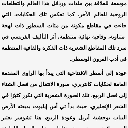
موسعة
للعلاقة
بين
ملذات
ورذائل
هذا
العالم
والتطلعات
الروحية
للعالم
الآخر
،
كما
تعكس
تلك
الحكايات
،
التي
جاءت
في
مقاطع
مكونة
من
مئات
السطور
ذات
لهجة
متناوبة
،
وقافية
نهائية
منتظمة
،
أثر
التأليف
الفرنسي
في
سرد
تلك
المقاطع
الشعرية
ذات
الفكرة
والقافية
المنتظمة
في
أدب
القرون
الوسطى
.
عودة
إلى
أسطر
الافتتاحية
التي
يبدأ
بها
الراوي
المقدمة
العامة
لحكايات
كانتربري
،
صورة
الانتقال
من
فصل
الشتاء
إلى
فصل
الربيع
،
تلك
الصورة
الشعرية
التي
تكرر
كثيرًا
في
الشعر
الإنجليزي
،
حيث
بدأ
تي
أس
إيليوت
بديعته
الأرض
اليباب
بوحشية
أبريل
وعودة
الربيع
،
هنا
تشوسر
يعتبر