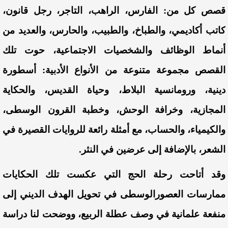
قصص
كل
من
:
الفارس
،
الراهب
،
التاجر
،
رجل
قانون
،
كاتب
أكاديمي
،
والطباخ
،
والطبيب
،
والحارس
،
والعديد
من
أنماط
الوظائف
والشخصيات
الاجتماعية
،
حوت
تلك
القصص
مجموعة
متنوعة
من
الأنواع
الأدبية
:
أسطورة
دينية
،
ورومانسية
البلاط
،
وحياة
القديس
،
والحكاية
المجازية
،
وخرافة
الوحش
،
وخطبة
القرون
الوسطى
،
والكيمياء
،
والحساب
،
مع
أمثلة
رائعة
للروايات
القصيرة
في
الشعر
،
بالإضافة
إلى
عرضين
في
النثر
.
وقد
أتاحت
رحلة
الحج
التي
عكست
تلك
الحكايات
ممارسات
العصور
الوسطى
في
تحويل
الهدف
الديني
إلى
منفعة
علمانية
في
وصف
عطلة
الربيع
،
ووضحت
لنا
دراسة