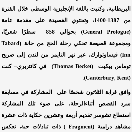
البريطانية
،
وكتبت
باللغة
الإنجليزية
الوسطى
خلال
الفترة
من
1387-1400
،
وتحتوي
القصيدة
على
مقدمة
عامة
(
General Prologue
)
بحوالي
858
سطرًا
شعريًا
،
ومجموعة
قصيصة
تحكي
رحلة
الحج
من
حانة
(
Tabard
Inn
)
في
ساوثوارك
،
عبر
نهر
التايمز
من
لندن
إلى
ضريح
توماس
بيكيت
(
Thomas Becket
)
في
كانتربري
–
كنت
).
Canterbury
,
Kent
(
وافق
قرابة
الثلاثون
شخصًا
على
المشاركة
في
مسابقة
سرد
القصص
أثناء
الرحلة
،
على
ضوء
تلك
المشاركة
استطاع
تشوسر
تقديم
أربعة
وعشرين
حكاية
ذات
عشرة
مشاهد
درامية
(
Fragment
)
ذات
تبادلات
حية
،
تعكس