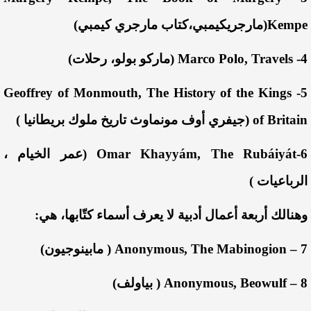
Kempe(
مارجري
كيمبي
،
كتاب
مارجري
كيمبي
)
4- Marco Polo, Travels (
ماركو
بولو
،
رحلات
)
5- Geoffrey of Monmouth, The History of the Kings
of Britain (
جيفري
أوف
مونماوث
تاريخ
ملوك
بريطانيا
)
6-Omar Khayyám, The Rubáiyát (
عمر
الخيام
،
الرباعيات
)
وهنالك
أربعة
أعمال
أدبية
لا
يعرف
أسماء
كت
ابها
،
هي
:
7 – Anonymous, The Mabinogion (
مابينوجيون
)
8 – Anonymous, Beowulf (
بياولف
)