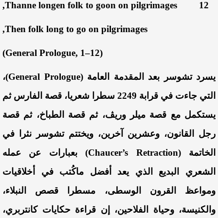
Thanne longen folk to goon on pilgrimages,
12
Then folk long to go on pilgrimages,
(General Prologue, 1–12)
يسرد
تشوسر
بعد
المقدمة
العامة
(
General Prologue
)،
التي
جاءت
في
قرابة
2249
سطرا
شعريا
،
قصة
الفارس
ثم
يستكمل
مع
قصة
ميلر
وريڤ
،
ثم
قصة
الطباخ
،
ثم
قصة
رجل
القانون
،
وعشرين
آخرين
،
ويختتم
تشوسر
نثرا
في
الخاتمة
(
Chaucer’s Retraction
)
بعبارات
عن
عمله
الشعري
البديع
الذي
يعد
أفضل
ما
ك
تب
في
أخلاقيات
ومواعظ
القرون
الوسطى
،
مسطرا
قصص
النبلاء
،
والكنيسة
،
وحياة
الفلاحين
،
إن
قراءة
حكايات
كانتربري
،