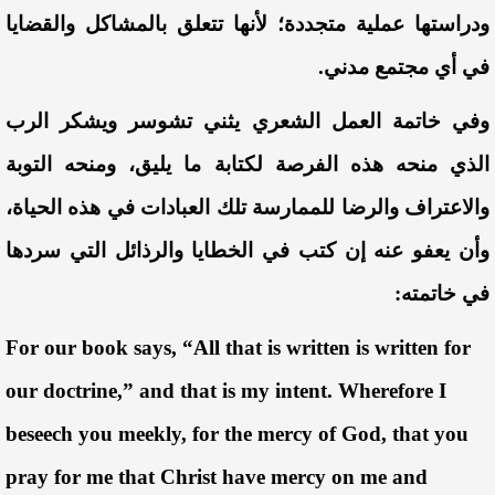
ودراستها
عملية
متجددة
؛
لأنها
تتعلق
بالمشاكل
والقضايا
في
أي
مجتمع
مدني
.
وفي
خاتمة
العمل
الشعري
يثني
تشوسر
ويشكر
الرب
الذي
منحه
هذه
الفرصة
لكتابة
ما
يليق
،
ومنحه
التوبة
والاعتراف
والرضا
للممارسة
تلك
العبادات
في
هذه
الحياة
،
وأن
يعفو
عنه
إن
كتب
في
الخطايا
والرذائل
التي
سردها
في
خاتمته
:
For our book says, “All that is written is written for
our doctrine,” and that is my intent. Wherefore I
beseech you meekly, for the mercy of God, that you
pray for me that Christ have mercy on me and