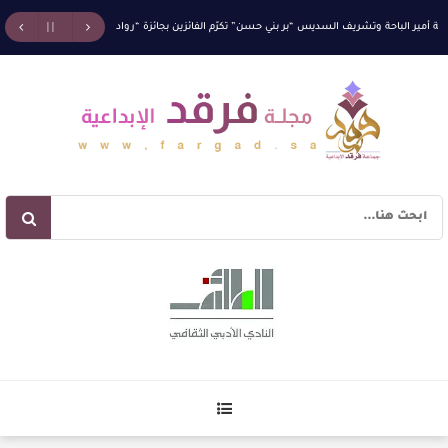
ر الباحة وتشريف السديس “بر بني حسن” تكرّم الفائزين بجائزة “رواد العمل التطوعي 4”
جائزة ا
لأحمر وشاح سردية الأدب وسر رمزية النصوص
جمعية البر ببني حسن تحقق العلامة الكاملة في ال