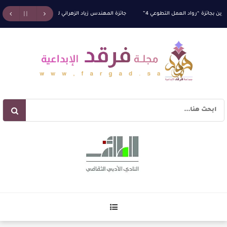
بجائزة “رواد العمل التطوعي 4”
جائزة المهندس زياد الزهراني للتفوق العلمي تكرّم نخبة من أبن
يات البناء الاستهلالي في رواية : ( على كف رتويت ) للدكتورة زينب الخضيري