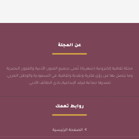
عن المجلة
مجلة ثقافية إلكترونية (شهرية) تُعنى بجميع الفنون الأدبية والفنون البصرية
وما يتصل بها من رؤى فكرية ونقدية وثقافية، في السعودية والوطن العربي،
تصدرها جماعة فرقد الإبداعية_نادي الطائف الأدبي.
روابط تهمك
الصفحة الرئيسية