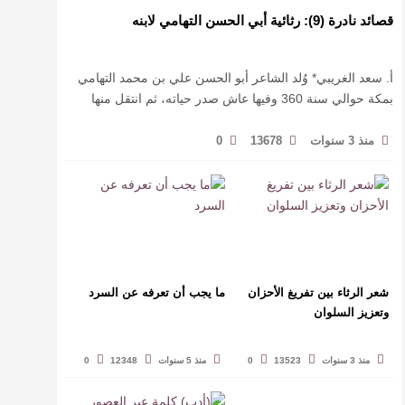
قصائد نادرة (9): رثائية أبي الحسن التهامي لابنه
أ. سعد الغريبي* وُلد الشاعر أبو الحسن علي بن محمد التهامي
بمكة حوالي سنة 360 وفيها عاش صدر حياته، ثم انتقل منها
حيث زار أقطارا إسلامية كثيرة يتكسب بمديح الأمراء، …
منذ 3 سنوات
13678
0
شعر الرثاء بين تفريغ الأحزان
ما يجب أن تعرفه عن السرد
وتعزيز السلوان
منذ 3 سنوات
13523
0
منذ 5 سنوات
12348
0