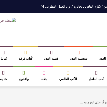
 تكرّم الفائزين بجائزة “رواد العمل التطوعي 4”
 نخبة من أبناء وبنات الأطاولة
مهرجان الأطاولة التراثي يجمع الشاعر عبدالوا
ر، والثقافة قوتنا الناعمة لمخاطبة العالم.
القيمة الأدبية بين استحقاق النص 
نصوص
آليات البناء الاستهلالي في رواية : ( على كف رتويت ) للدكتورة زينب الخ
 العدد
شخصية العدد
قضية العدد
كُتاب فرقد
كتابنا
أدب الطفل
الأدب العالمي
بتلات
واعدون
كتابيه
حرفًا ‏حتى تورمت …