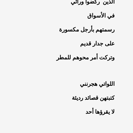
‏الذين ركضوا ورائي
‏في الأسواق
‏رسمتهم بأرجل مكسورة
‏على جدار قديم
‏وتركت أمر محوهم للمطر
‏اللواتي هجرنني
‏كتبتهن قصائد رديئة
‏لا يقرؤها أحد