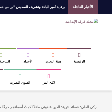
الأخبار العاجلة
برعاية أمير الباحة وتشريف السديس “بر بني حسن”
جائزة المهندس زياد الزهراني للتفوق العلمي تكرّم
الروائي جابر محمد مدخلي: أحضر داخل رواياتي بحذ
​ اللون الأحمر وشاح سردية الأدب وسر رمزية ال
الرئيسية
هيئة التحرير
الأعداد
افتتاحية
لآلئ النثر
الفنون البصرية
زكي العلي* قصائد نثرية: الذين عنفوني طفلاً ‏لكمتُ أسماءهم حرفًا 