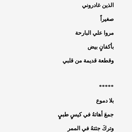
‏الذين غادروني
‏صغيراً
‏مروا علي البارحة
‏بأكفانٍ بيض
‏وقطعة قديمة من قلبي
‏*****
بلا دموع
‏جمعَ أهاتهُ في كيسٍ طبيٍ
‏وتركَ جثتهُ في الممر