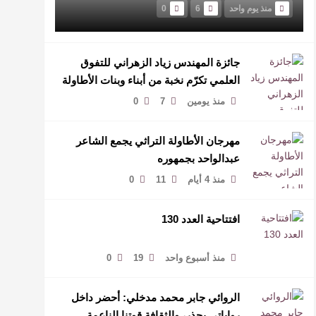
منذ يوم واحد
6
0
جائزة المهندس زياد الزهراني للتفوق
العلمي تكرّم نخبة من أبناء وبنات الأطاولة
منذ يومين
7
0
مهرجان الأطاولة التراثي يجمع الشاعر
عبدالواحد بجمهوره
منذ 4 أيام
11
0
افتتاحية العدد 130
منذ أسبوع واحد
19
0
الروائي جابر محمد مدخلي: أحضر داخل
رواياتي بحذر، والثقافة قوتنا الناعمة