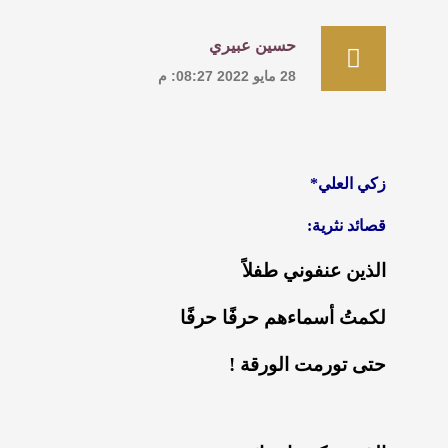
حسين عبيري
28 مايو 2022 08:27: م
زكي العلي*
قصائد نثرية:
الذين عنفوني طفلاً
‏لكمتُ أسماءهم حرفًا حرفًا
‏حتى تورمت الورقة !