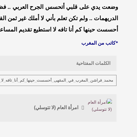
وضعت يدي على قلبي أتحسس الجرح العربي .. فظن
الدريهمات .. ولم تكن تعلم بأني لا أملك غير ثمن القه
أحسست حينها كم أنا تافه لا استطيع تقديم المساعد
*كاتب من المغرب
الكلمات المفتاحية
محمد_فراشن_المغرب_في_المقهى_أحسست_حينها_كم_أنا_تافه_لا_ا
امرأة العام (لا تتوسلي)