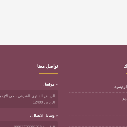
ك
تواصل معنا
موقعنا :
لرئيسية
الرياض الدائري الشرقي - حي الازدها
رير
الرياض 12488
وسائل الاتصال :