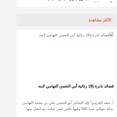
الأكثر مشاهدة
قصائد نادرة (9): رثائية أبي الحسن التهامي لابنه
أ. سعد الغريبي* وُلد الشاعر أبو الحسن علي بن محمد التهامي
بمكة حوالي سنة 360 وفيها عاش صدر حياته، ثم انتقل منها
حيث زار أقطارا إسلامية كثيرة يتكسب بمديح الأمراء، …