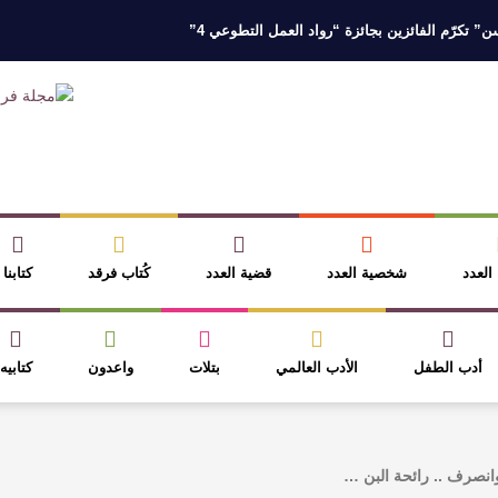
 تكرّم الفائزين بجائزة “رواد العمل التطوعي 4”
 نخبة من أبناء وبنات الأطاولة
مهرجان الأطاولة التراثي يجمع الشاعر عبدالوا
ر، والثقافة قوتنا الناعمة لمخاطبة العالم.
القيمة الأدبية بين استحقاق النص 
نصوص
آليات البناء الاستهلالي في رواية : ( على كف رتويت ) للدكتورة زينب الخ
 العدد
شخصية العدد
قضية العدد
كُتاب فرقد
كتابنا
أدب الطفل
الأدب العالمي
بتلات
واعدون
كتابيه
انصرف .. رائحة البن …