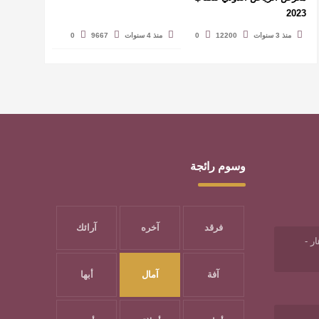
2023
منذ 3 سنوات
12200
0
منذ 4 سنوات
9667
0
وسوم رائجة
فرقد
آخره
آرائك
ر -
آفة
آمال
أبها