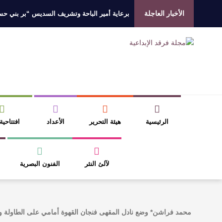
الأخبار العاجلة
برعاية أمير الباحة وتشريف السديس “بر بني حسن”
جائزة المهندس زياد الزهراني للتفوق العلمي تكرّم
الروائي جابر محمد مدخلي: أحضر داخل رواياتي بحذ
​ اللون الأحمر وشاح سردية الأدب وسر رمزية ال
الرئيسية
هيئة التحرير
الأعداد
افتتاحية
لآلئ النثر
الفنون البصرية
محمد فراشن* وضع نادل المقهى فنجان القهوة أمامي على الطاولة و