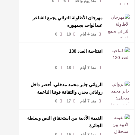
منذ يوم واحد
6
0
مهرجان الأطاولة التراثي يجمع الشاعر
عبدالواحد بجمهوره
منذ 4 أيام
10
0
افتتاحية العدد 130
منذ 7 أيام
18
0
الروائي جابر محمد مدخلي: أحضر داخل
رواياتي بحذر، والثقافة قوتنا الناعمة
لمخاطبة العالم.
منذ 7 أيام
17
0
القيمة الأدبية بين استحقاق النص وسلطة
الجائزة
منذ 7 أيام
16
0