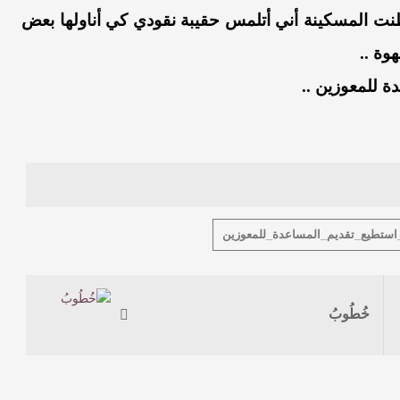
ت المسكينة أني أتلمس حقيبة نقودي كي أناولها بعض
وة ..
ة للمعوزين ..
ستطيع_تقديم_المساعدة_للمعوزين
خُطُوبُ