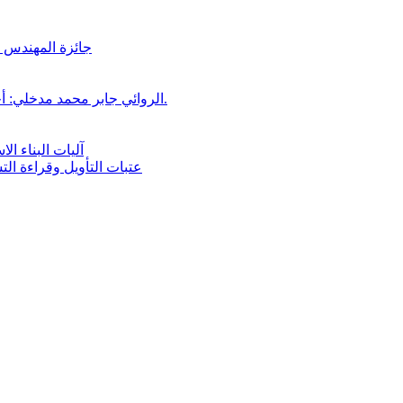
جائزة المهندس زي
الروائي جابر محمد مدخلي: أحضر داخل رواياتي بحذر، والثقافة قوتنا الناعمة لمخاطبة العالم.
آليات البناء ا
عتبات التأويل وقراءة ال