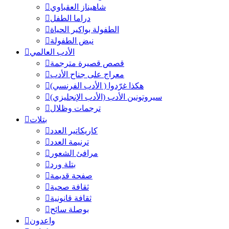
شاهيناز العقباوي
دراما الطفل
الطفولة بواكير الحياة
نبض الطفولة
الأدب العالمي
قصص قصيرة مترجمة
معراج على جناح الأدب
هكذا غرّدوا ( الأدب الفرنسي)
سيروتونين الأدب (الأدب الإنجليزي)
ترجمات وظلال
بتلات
كاريكاتير العدد
ترنيمة العدد
مرافئ الشعور
بتلة ورد
صفحة قديمة
ثقافة صحية
ثقافة قانونية
بوصلة سائح
واعدون