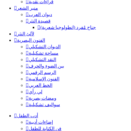
قراءات نقدية
منبر الشعر
ديوان العرب
قصيدة النثر
جناح مُفرد (انطولوجيا شعرية)
لآلئ النثر
الفنون البصرية
الديوان التشكيلي
مساحة تشكيلية
النقد التشكيلي
بين الضوء والحرف
الرسم الرقمي
الفنون الإسلامية
الخط العربي
لي رأي
ومضات بصرية
سواليف تشكيلية
أدب الطفل
إضاءات أدبية
فن الكتابة للطفل