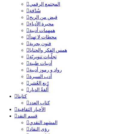
المجتمع الرقمي
سُدْفة
قبض من الريح
محبرة الأدباء
همهمات أدبية
محطات لا تهدأ
فنون بحرية
همس الفكر والحنايا
تجلّيات تنويريّة
أدبيات طبية
رواد و رموز أدبية
أدب السيرة
رُبع العُشر
أُلفةُ الديار
كتابنا
كتاب العدد
الأخبار الثقافية
قسم النقد
المشهد النقدي
رؤى النقاد