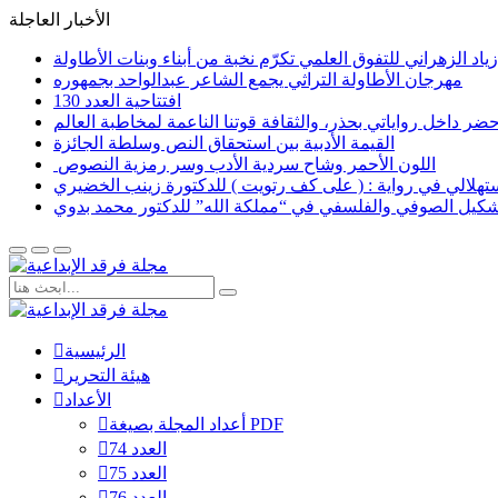
الأخبار العاجلة
اد الزهراني للتفوق العلمي تكرّم نخبة من أبناء وبنات الأطاولة
مهرجان الأطاولة التراثي يجمع الشاعر عبدالواحد بجمهوره
افتتاحية العدد 130
القيمة الأدبية بين استحقاق النص وسلطة الجائزة
​ اللون الأحمر وشاح سردية الأدب وسر رمزية النصوص
لاستهلالي في رواية : ( على كف رتويت ) للدكتورة زينب الخضيري
تشكيل الصوفي والفلسفي في “مملكة الله” للدكتور محمد بدوي
الرئيسية
هيئة التحرير
الأعداد
أعداد المجلة بصيغة PDF
العدد 74
العدد 75
العدد 76