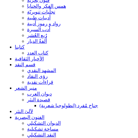
فنون بحرية
همس الفكر والحنايا
تجلّيات تنويريّة
أدبيات طبية
رواد و رموز أدبية
أدب السيرة
رُبع العُشر
أُلفةُ الديار
كتابنا
كتاب العدد
الأخبار الثقافية
قسم النقد
المشهد النقدي
رؤى النقاد
قراءات نقدية
منبر الشعر
ديوان العرب
قصيدة النثر
جناح مُفرد (انطولوجيا شعرية)
لآلئ النثر
الفنون البصرية
الديوان التشكيلي
مساحة تشكيلية
النقد التشكيلي