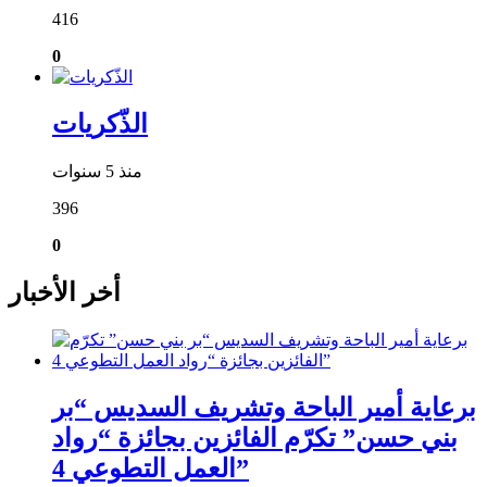
416
0
الذّكريات
منذ 5 سنوات
396
0
أخر الأخبار
برعاية أمير الباحة وتشريف السديس “بر
بني حسن” تكرّم الفائزين بجائزة “رواد
العمل التطوعي 4”