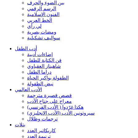
بين الضوء والحرف
الرسم الرقمي
الفنون الإسلامية
الخط العربي
لي رأي
ومضات بصرية
سواليف تشكيلية
أدب الطفل
إضاءات أدبية
فن الكتابة للطفل
شاهيناز العقباوي
دراما الطفل
الطفولة بواكير الحياة
نبض الطفولة
الأدب العالمي
قصص قصيرة مترجمة
معراج على جناح الأدب
هكذا غرّدوا ( الأدب الفرنسي)
سيروتونين الأدب (الأدب الإنجليزي)
ترجمات وظلال
بتلات
كاريكاتير العدد
ترنيمة العدد