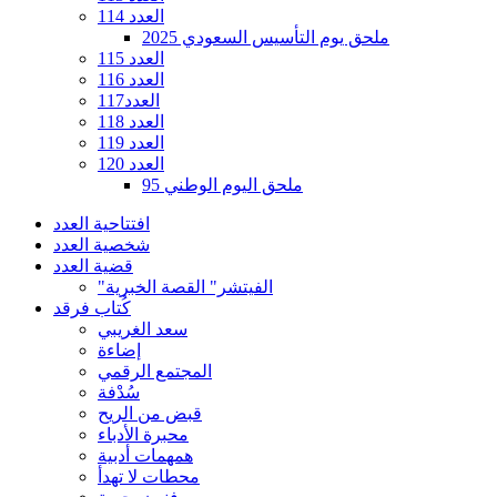
العدد 114
ملحق يوم التأسيس السعودي 2025
العدد 115
العدد 116
العدد117
العدد 118
العدد 119
العدد 120
ملحق اليوم الوطني 95
افتتاحية العدد
شخصية العدد
قضية العدد
"الفيتشر" القصة الخبرية
كُتاب فرقد
سعد الغريبي
إضاءة
المجتمع الرقمي
سُدْفة
قبض من الريح
محبرة الأدباء
همهمات أدبية
محطات لا تهدأ