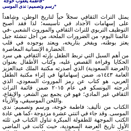
فاطمة يعقوب خوجة*
رسم وتصميم: ندى الموسى*
يمثل التراث الثقافي سجلاً حياً لتاريخ الوطن، وشاهداً
على إسهامات الأجداد في تأسيسه؛ لذا فقد أصبح
التوظيف التربوي للتراث الثقافي والموروث الشعبي -في
عالمنا اليوم- من الضرورات الملحة، من أجل تنشئة جيل
يعتز بوطنه، ويفخر بتاريخه، ويعتد بوجوده في قلب
الحضارة الإنسانية المعاصرة.
من أهم السبل التي تربط الطفل بإرثه الثقافي هي سرد
الحكايا وقراءة القصص عليه، وكتاب الأطفال بعنوان
(العرضة السعودية) الذي أصدرته مكتبة الملك عبدالعزيز
العامة ١٤٤٣ه، ضمن إسهاماتها في إثراء مكتبة الطفل
العربي، هو كتاب عن رمز الموروث السعودي، الذي
أدرجته اليونسكو في عام ٢٠١٥ ضمن قائمة التراث
الثقافي غير المادي؛ فهو فن يجمع بين الشعر، والإيقاع،
واللحن الموسيقي، والأزياء.
الكتاب من تأليف: فاطمة خوجة، ورسم وتصميم: ندى
الموسى. وقد جاء في اثنتي عشرة مزدوجة -كما هي عادة
الكتب الموجهة للطفولة المبكرة تناول الكتاب في ثلثه
الأول تاريخ العرضة السعودية، حيث كانت في الماضي