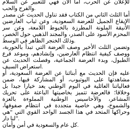
للإعلان عن الحرب، أما الآن فهي للتعبير عن السلام
والفرح والحب.
أما الثلث الثاني من الكتاب فقد تناول الحديث عن مصدر
الإيقاع الجميل للعرضة السعودية، وعن ثياب العارضين
الأنيقة الملونة المطرزة بالخيوط اللامعة، وعن سر
المحزم الأسود على الصدر، والمجند الذهبي حول الخصر،
وذلك الخنجر الظاهر في الوسط.
وتضمن الثلث الأخير وصف العرضة التي تبدأ بالحوربة،
ووصف كيفية انتظام العارضين، وإنشادهم، وموعد قرع
الطبول، وبدء العرضة الجماعية، وفصلت الحديث عن
استعراض السيف.
عليه فإن الحديث مع أبنائنا عن العرضة السعودية، أو
مشاهدتها على اليوتيوب، أو المشاركة فيها، ضمن
فعالياتنا العائلية في اليوم الوطني يعد خيارا جيدا بل
وخلاقا؛ فالعرضة تتميز بخاصيتها الباعثة على تحريك
المشاعر، والأحاسيس الوطنية المملوءة بالعزة
والشموخ، وهي خاصية متجددة في انتظام صفوفها،
وحراكها المتحد في هذا الجسد الواحد القوي التي “هي
لنا دار”.
كل عام والسعودية في أمن وأمان.