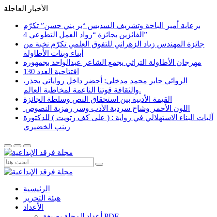
الأخبار العاجلة
برعاية أمير الباحة وتشريف السديس “بر بني حسن” تكرّم
الفائزين بجائزة “رواد العمل التطوعي 4”
جائزة المهندس زياد الزهراني للتفوق العلمي تكرّم نخبة من
أبناء وبنات الأطاولة
مهرجان الأطاولة التراثي يجمع الشاعر عبدالواحد بجمهوره
افتتاحية العدد 130
الروائي جابر محمد مدخلي: أحضر داخل رواياتي بحذر،
والثقافة قوتنا الناعمة لمخاطبة العالم.
القيمة الأدبية بين استحقاق النص وسلطة الجائزة
​ اللون الأحمر وشاح سردية الأدب وسر رمزية النصوص
آليات البناء الاستهلالي في رواية : ( على كف رتويت ) للدكتورة
زينب الخضيري
الرئيسية
هيئة التحرير
الأعداد
أعداد المجلة بصيغة PDF