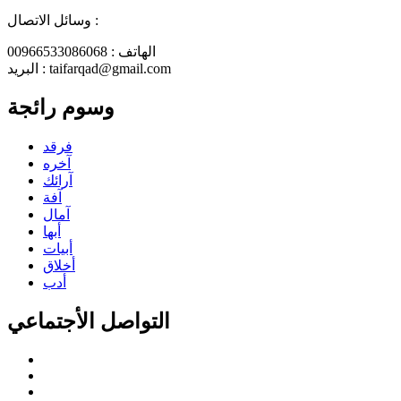
وسائل الاتصال :
الهاتف : 00966533086068
البريد : taifarqad@gmail.com
وسوم رائجة
فرقد
آخره
آرائك
آفة
آمال
أبها
أبيات
أخلاق
أدب
التواصل الأجتماعي