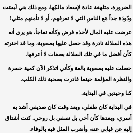
الضرورة،
متلهفة
عادة
لإسعاد
مالكِها،
ومع
ذلك
هي
لَيسَت
ودّودَة
جداً
مَع
الناسِ
التي
لا
تعرفهم،
أَو
لا
تأمنهم
مثلي
!
عرضت
عليه
المال
لأخذه
فرض
وكأنه
تفاجأ،
هو
يرى
أنه
هذه
السلالة
نادرة
وقد
حصل
عليها
بصعوبة،
وما
قد
اخترته
كأن
أفضل
ما
في
تلك
السلالة
بصفات
لا
أعرفها
.
حصلت
عليه
بصعوبة
بالغة
وكأني
اتذكر
الآن
كمية
حسرة
والنظرة
المؤلمة
حينما
غادرت
بصحبة
ذلك
الكلب
.
كنا
وحيدين
في
البداية
.
في
البداية
كان
طفلي،
وبعد
وقت
كان
صديقي
أشد
به
أسري،
وبعدها
كأن
أخي
بل
نصفي
بل
روحي
.
كنت
أشتاق
إليه
عن
غيابي
عنه،
وأضرب
المثل
فيه
بالوفاء
.