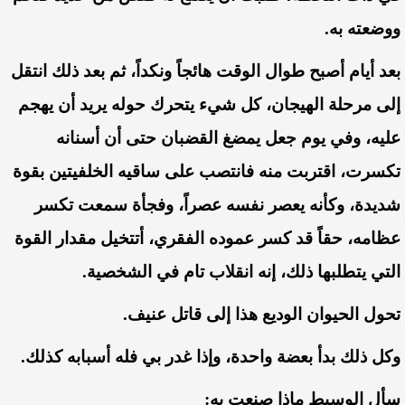
ووضعته
به
.
بعد
أيام
أصبح
طوال
الوقت
هائجاً
ونكداً،
ثم
بعد
ذلك
انتقل
إلى
مرحلة
الهيجان،
كل
شيء
يتحرك
حوله
يريد
أن
يهجم
عليه،
وفي
يوم
جعل
يمضغ
القضبان
حتى
أن
أسنانه
تكسرت،
اقتربت
منه
فانتصب
على
ساقيه
الخلفيتين
بقوة
شديدة،
وكأنه
يعصر
نفسه
عصراً،
وفجأة
سمعت
تكسر
عظامه،
حقاً
قد
كسر
عموده
الفقري،
أتتخيل
مقدار
القوة
التي
يتطلبها
ذلك،
إنه
انقلاب
تام
في
الشخصية
.
تحول
الحيوان
الوديع
هذا
إلى
قاتل
عنيف
.
وكل
ذلك
بدأ
بعضة
واحدة،
وإذا
غدر
بي
فله
أسبابه
كذلك
.
سأل
الوسيط
ماذا
صنعت
به
: