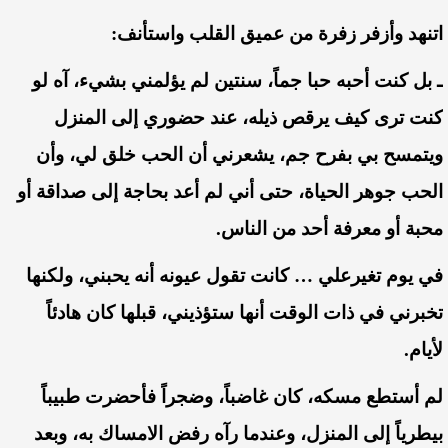
اتنهد
وأزفر
زفرة
من
عميق
القلب
واستأنف
:
ـ
بل
كنت
أحبه
حبا
جماً،
سنتين
لم
يؤلمني
بشيء،
آه
لو
كنت
ترى
كيف
يرقص
ذيله،
عند
حضوري
إلى
المنزل
ويتمسح
بي
بفرح
جم،
يشعرني
أن
الحب
خلق
لي،
وأن
الحب
جوهر
الحياة،
حتى
أني
لم
أعد
بحاجة
إلى
صداقة
أو
محبة
أو
معرفة
أحد
من
الناس
.
في
يوم
تغير
علي
…
كانت
تقول
عيونه
أنه
يحبني،
ولكنها
تخبرني
في
ذات
الوقت
أنها
ستؤذيني،
قبلها
كان
هادئاً
لأيام
.
لم
أ
ستطع
مسكه،
كان
غاضباً،
وضجراً
فأحضرت
طبيباً
بيطرياً
إلى
المنزل،
وعندما
رآه
رفض
الامساك
به،
وبعد