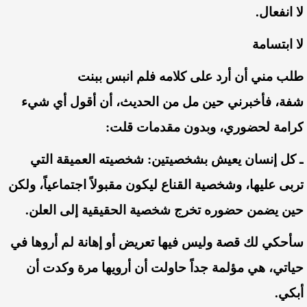
لا
انفعال
.
لا
ابتسامة
طلب
مني
أن
أرد
على
كلامه
فلم
انبس
ببنت
شفة،
فأخبرني
حين
مل
من
الحديث،
أن
أقول
أي
شيء
كرامة
لحضوري،
وبدون
مقدمات
قلت:
ـ
كل
إنسان
يعيش
بشخصيتين
:
شخصيته
العميقة
التي
تربى
عليها،
وشخصية
القناع
ليكون
مقبولاً
اجتماعياً،
ولكن
حين
يضمن
حضوره
تخرج
شخصية
الحقيقية
إلى
العلن
.
سأحكي
لك
قصة
وليس
فيها
تعريض
أو
إهانة
لم
أروها
في
حياتي،
هي
مؤلمة
جداً
حاولت
أن
أرويها
مرة
وكدت
أن
أبكي
.