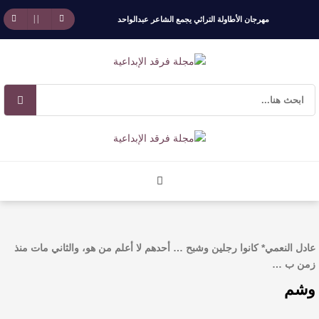
مهرجان الأطاولة التراثي يجمع الشاعر عبدالواحد
بجمهوره
افتتاحية العدد 130
الروائي جابر محمد مدخلي: أحضر داخل رواياتي
بحذر، والثقافة قوتنا الناعمة لمخاطبة العالم.
القيمة الأدبية بين استحقاق النص وسلطة الجائزة
​ اللون الأحمر وشاح سردية الأدب وسر رمزية
عادل النعمي* كانوا رجلين وشبح … أحدهم لا أعلم من هو، والثاني مات منذ
زمن ب …
النصوص
وشم
آليات البناء الاستهلالي في رواية : ( على كف رتويت )