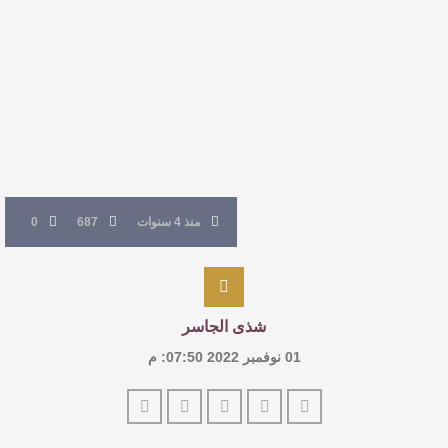
للدكتورة زينب الخضيري
عتبات التأويل وقراءة التشكيل الصوفي والفلسفي
في “مملكة الله” للدكتور محمد بدوي
عنترة بن شداد… الشاعر الفارس
منذ 4 سنوات
687
0
شذى الجاسر
01 نوفمبر 2022 07:50: م