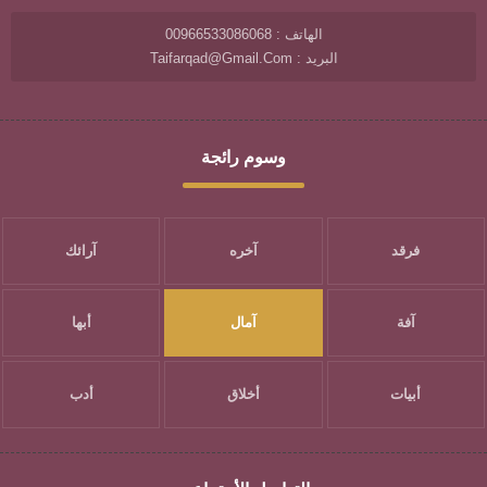
الهاتف : 00966533086068
البريد : Taifarqad@gmail.com
وسوم رائجة
فرقد
آخره
آرائك
آفة
آمال
أبها
أبيات
أخلاق
أدب