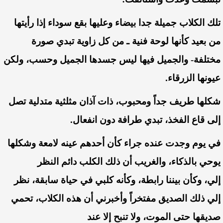
تلك
الكلاب
جميلة
جدا
بيضاء
وعليها
بقع
سوداء
إذا
رأيتها
من
بعيد
كأنها
لوحة
فنية
ـ
من
كل
زاوية
تبدي
صورة
مختلفة-
والجميل
فيها
ليس
جسدها
الجميل
وحسب،
ولكن
عيونها
الزرقاء
.
شكلها
طريف
جداً
ومحبوب،
ذات
آذان
مثلثية
متدلية
تصل
إلى
قاع
الفخذ،
تبدي
طرافة
دون
انفعال
.
في
يوم
وجدت
عنده
جراء
كأن
أحدهم
عينه
لامعة
وشكلها
يوحي
بالذكاء،
والغريب
أن
ذلك
الكلب
دائم
النظر
إلي،
وكأن
بيننا
رابطة،
وكأنه
كلبي
في
حياة
سابقة،
نظر
إلي
ذلك
الصديق
مفتخراً
وأخبرني
أن
هذه
الكلاب،
تحمي
صديقها
حتى
الموت،
ولا
تنبح
إلا
عند