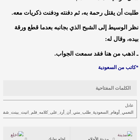
طلبت
أن
يقتل
رحمة
به،
ثم
دفنته
ودفنت
ذكريات
معه
.
نظر
الوسيط
إلى
الشبح
الذي
بجانبه
بعدما
قطع
ورقة
بيده،
وقال
له
:
ـ
اذهب
من
هنا
فقد
سمعت
الجواب
.
*كاتب من السعودية
الكلمات المفتاحية
عادل
النعمي_أوهام_السعودية_طلب_مني_أن_أرد_على_كلامه_فلم_انبت_ببنت_شفة
مدينة الأحلام
اخلع نعليك