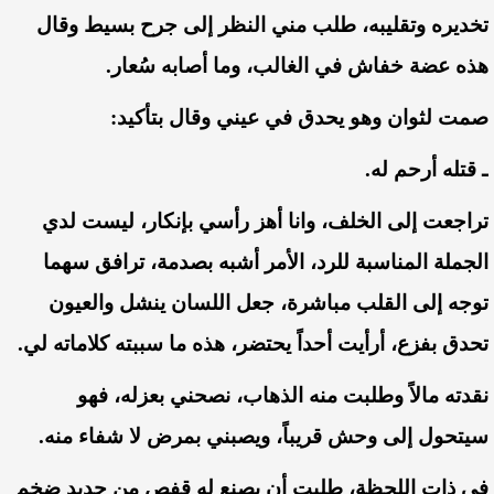
تخديره
وتقليبه،
طلب
مني
النظر
إلى
جرح
بسيط
وقال
هذه
عضة
خفاش
في
الغالب،
وما
أصابه
سُعار
.
صمت
لثوان
وهو
يحدق
في
عيني
وقال
بتأكيد
:
ـ
قتله
أرحم
له
.
تراجعت
إلى
الخلف،
وانا
أهز
رأسي
بإنكار،
ليست
لدي
الجملة
المناسبة
للرد،
الأمر
أشبه
بصدمة،
ترافق
سهما
توجه
إلى
القلب
مباشرة،
جعل
اللسان
ينشل
والعيون
تحدق
بفزع،
أرأيت
أحداً
يحتضر،
هذه
ما
سببته
كلاماته
لي
.
نقدته
مالاً
وطلبت
منه
الذهاب،
نصحني
بعزله،
فهو
سيتحول
إلى
وحش
قريباً،
ويصبني
بمرض
لا
شفاء
منه
.
في
ذات
اللحظة،
طلبت
أن
يصنع
له
قفص
من
حديد
ضخم