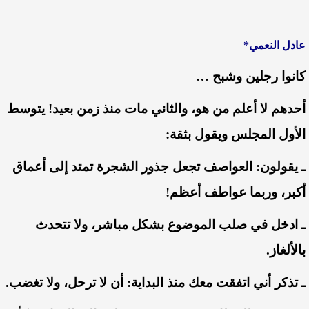
عادل النعمي*
كانوا
رجلين
وشبح
…
أحدهم
لا
أعلم
من
هو،
والثاني
مات
منذ
زمن
بعيد
!
يتوسط
الأول
المجلس
ويقول
بثقة
:
ـ
يقولون
:
العواصف
تجعل
جذور
الشجرة
تمتد
إلى
أعماق
أكبر،
وربما
عواطف
أعظم
!
ـ
ادخل
في
صلب
الموضوع
بشكل
مباشر،
ولا
تتحدث
بالألغاز
.
ـ
تذكر
أني
اتفقت
معك
منذ
البداية
:
أن
لا
ترحل،
ولا
تغضب
.