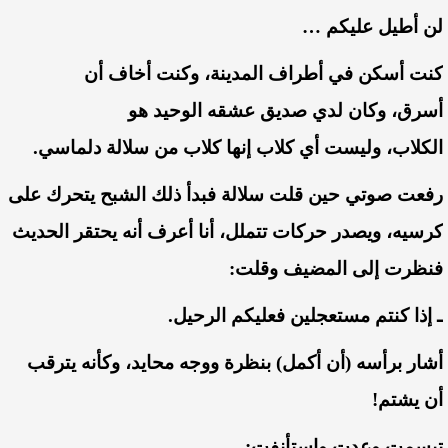
لن
أطيل
عليكم
…
كنت
أسكن
في
أطراف
المدينة،
وكنت
أخاف
أن
أسرق،
وكان
لدي
صديق
عشقه
الوحيد
هو
الكلاب،
وليست
أي
كلاب
إنها
كلاب
من
سلالة
دلماسي
.
رفعت
صوتي
حين
قلت
سلالة
فبدأ
ذلك
الشبح
يتحرك
على
كرسيه،
ويصدر
حركات
تتملل،
أنا
أعرف
أنه
يحتقر
الحديث
فنظرت
إلى
المضيف
وقلت
:
ـ
إذا
كنتم
مستعجلين
فعليكم
الرحيل
.
أشار
برأسه
(أن
أكمل)
بنظرة
ووجه
محايد،
وكأنه
يترقب
أن
يشتم
!
تبسمت
وعدت
واستأنفت
: