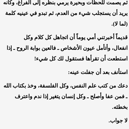
ثم
يصمت
للحظات
وبحيرة
يرمي
بنظره
إلى
الفراغ،
وكأنه
يريد
أن
يستجلب
شيء
من
العدم،
ثم
تبدو
في
عينيه
كلمة
(لما
لا)
.
قديماً
أخبرتني
أمي
يوماً
أن
اتجاهل
كل
كلام
وكل
انفعال،
وأتأمل
عيون
الأشخاص
ـ
فالعين
بوابة
الروح
ـ
إذا
استطعت
أن
تقرأها
فستقول
لك
كل
شيء
!
استأنف
بعد
أن
جفلت
عينه
:
دعك
من
كتب
علم
النفس،
وكل
الفلسفة،
وخذ
بكتاب
الله
ـ
فمن
عفا
وأصلح
ـ
وكل
إنسان
يتغير
إذا
ندم
واعترف
بخطئه
.
لا
جواب
.