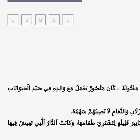
َفْتُولَةً ، كَانَ مَنْصُورْ يَعْمَلُ مَعَ وَالِدِهِ فِي صَيْدِ اَلْحَيَوَانَاتِ
زْلَانِ وَالنَّعَامِ لَا يُصِيبُهُمْ سَهْمُهُ.
يرَ قَلِيلَةٍ لِتَشْتَرِيَ طَعَامَهَا، وَكَانَتْ اَلدَّارُ اَلَّتِي تَعِيشُ فِيهَا