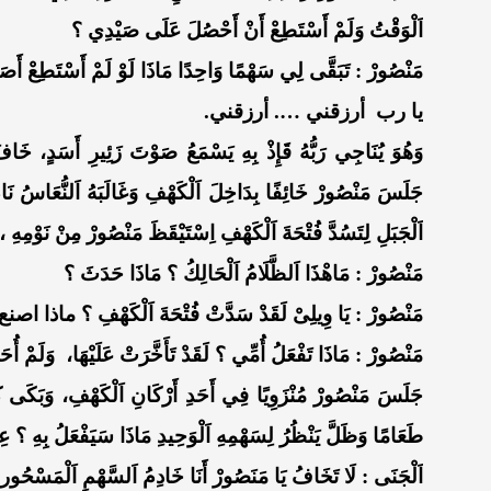
اَلْوَقْتُ وَلَمْ أَسْتَطِعْ أَنْ أَحْصُلَ عَلَى صَيْدِي ؟
مَنْصُورْ : تَبَقَّى لِي سَهْمًا وَاحِدًا مَاذَا لَوْ لَمْ أَسْتَطِعْ أَصَا
يا رب أرزقني …. أرزقني.
وَهُوَ يُنَاجِي رَبُّهُ قَإِذْ بِهِ يَسْمَعُ صَوْتَ زَئِيرِ أَسَدٍ، خَا
جَلَسَ مَنْصُورْ خَائِفًا بِدَاخِلَ اَلْكَهْفِ وَغَالَبَهُ اَلنُّعَاسُ نَا
اَلْجَبَلِ لِتَسُدَّ فُتْحَةَ اَلْكَهْفِ اِسْتَيْقَظَ مَنْصُورْ مِنْ نَوْمِهِ ، ب
مَنْصُورْ : مَاهْذَا اَلظَّلَامُ اَلْحَالِكُ ؟ مَاذَا حَدَثَ ؟
مَنْصُورْ : يَا وِيلِىْ لَقَدْ سَدَّتْ فُتْحَةَ اَلْكَهْفِ ؟ ماذا اصن
مَنْصُورْ : مَاذَا تَفْعَلُ أُمِّي ؟ لَقَدْ تَأَخَّرَتْ عَلَيْهَا، وَلَمْ أُح
جَلَسَ مَنْصُورْ مُنْزَوِيًا فِي أَحَدِ أَرْكَانِ اَلْكَهْفِ، وَبَكَى كَ
طَعَامًا وَظَلَّ يَنْظُرُ لِسَهْمِهِ اَلْوَحِيدِ مَاذَا سَيَفْعَلُ بِهِ ؟ عِ
اَلْجَنَى : لَا تَخَافُ يَا مَنَصُورْ أَنَا خَادِمُ اَلسَّهْمِ اَلْمَسْحُور.