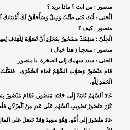
منصور : من انت ؟ ماذا تريد ؟
اَلْجَنَى : أَنْتَ فَتَى طَيِّبٌ وَنَبِيلٌ وَسَأُحَقِّقُ لَكَ أُمْنِيَاتِكَ ا
منصور : كيف ؟
اَلْجِنِّيّ : سَهْمُكَ مَسْحُورٌ بِمُجَرَّدِ أَنَّ تُصَوَّبهُ لِلْهَدَفِ يُصِيب
منصور : متعجبا ( هذا خيال )
الجنى : سدد سهمك إلى الصخرة يا منصور.
قَامَ مَنْصُورْ وَصَوَّبَ اَلسَّهْمُ تُجَاهَ اَلصَّخْرَةِ، فَتَفَتُّتُ اَل
اَلْحَمْدِ لِلَّهِ.
عَادَ اَلسَّهْمُ ثَانِيَةً إِلَى جَعْبَةِ مَنْصُورْ، فَقَامَ مَنْصُورْ بِتَصْوِ
كَرَّرَ مَنْصُورْ تَصْوِيبِ اَلسَّهْمِ عَلَى عَدَدٍ مِنْ اَلْغِزْلَانِ فَأَ
عَادَ مَنْصُورْ إِلَى أُمِّهِ، وَهُوَ سَعِيدٌ وَقَدْ حَصَلَ عَلَى اَلْمَالِ 