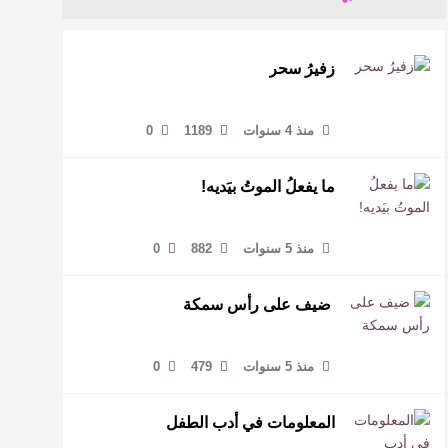
زفيرُ سحر
منذ 4 سنوات
1189
0
ما يفعلُ الموتُ بيَديه!
منذ 5 سنوات
882
0
ضيف على رأس سمكة
منذ 5 سنوات
479
0
المعلومات في أدب الطفل