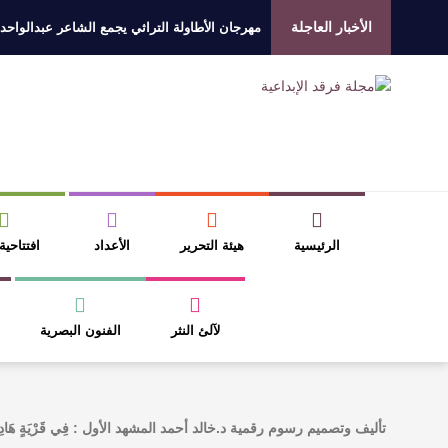
الأخبار العاجلة
مهرجان الأطاولة التراثي يجمع الشاعر عبدالواحد
الروائي جابر محمد مدخلي: أحضر داخل رواياتي بحذ
​ اللون الأحمر وشاح سردية الأدب وسر رمزية ال
عتبات التأويل وقراءة التشكيل الصوفي والفلسفي
الرئيسية
هيئة التحرير
الأعداد
افتتاحية
لآلئ النثر
الفنون البصرية
تأليف وتصميم رسوم رقمية د.خالد أحمد المشهد الأول : فِي قَرْيَةٍ هَادِئَ