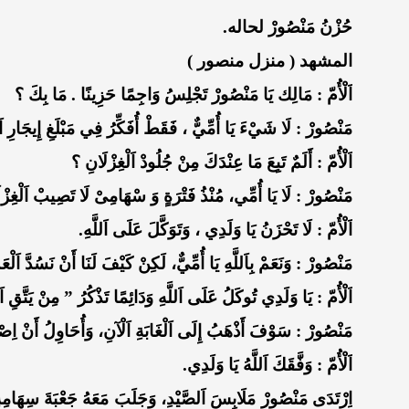
حُزْنُ مَنْصُورْ لحاله.
المشهد ( منزل منصور )
اَلْأُمّ : مَالِك يَا مَنْصُورْ تَجْلِسُ وَاجِمًا حَزِينًا . مَا بِكَ ؟
مَنْصُورْ : لَا شَيْءَ يَا أُمِّيٌّ ، فَقَطْ أُفَكِّرُ فِي مَبْلَغِ إِيجَارِ اَ
اَلْأُمّ : أَلَمٌ تَبِعَ مَا عِنْدَكَ مِنْ جُلُودْ اَلْغِزْلَانِ ؟
مَنْصُورْ : لَا يَا أُمِّي، مُنْذُ فَتْرَةٍ وَ سْهَامِىْ لَا تَصِيبْ اَلْغِزْل
اَلْأُمّ : لَا تَحْزَنُ يَا وَلَدِي ، وَتَوَكَّلَ عَلَى اَللَّهِ.
مَنْصُورْ : وَنَعَمْ بِاَللَّهِ يَا أُمِّيٌّ، لَكِنْ كَيْفَ لَنَا أَنْ نَسُدَّ اَلْعَ
اَلْأُمّ : يَا وَلَدِي تُوكَلُ عَلَى اَللَّهِ وَدَائِمًا تَذْكُرُ ” مِنْ يَتَّقِ ا
مَنْصُورْ : سَوْفَ أَذْهَبُ إِلَى اَلْغَابَةِ اَلْآنِ، وَأُحَاوِلُ أَنْ اِص
اَلْأُمّ : وَفَّقَكَ اَللَّهُ يَا وَلَدِي.
اِرْتَدَى مَنْصُورْ مَلَابِسَ اَلصَّيْدِ، وَجَلَبَ مَعَهُ جَعْبَةَ سِهَامِه