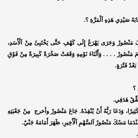
بَهُ صَيْدِي هَذِهِ اَلْمَرَّةِ ؟.
فَ مَنْصُورْ وَجَرَى يَهْرَعُ إِلَى كَهْفِ حَتَّى يَخْتَبِئَ مِنْ اَلْأَسَدِ،
مَ مَنْصُورْ . . . . وَأَثْنَاءَ نَوْمِهِ وَقَعَتْ صَخْرَةً كَبِيرَةً مِنْ فَوْقِ
َعْدٌ فَتْرَةٍ.
ع ؟
َقِّقْ هَدَفِي.
ثِيرًا، وَدَعَا رَبُّهُ أَنْ يُنْقِذَهُ. جَاعَ مَنْصُورْ وأخرج مِنْ جَعْبَتِهِ
نْدَمَا مَسْكَ مَنْصُورْ اَلسَّهْمِ اَلْأَخِيرِ، ظَهَرَ أَمَامَهُ جَنْيٌ.