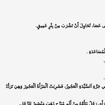
ى عَصَا، تُحَاوِلَ أَنْ تَشْرَبَ مِنْ بِئْرٍ عَمِيقٍ.
لْمُسَاعَدَةِ .
.
.
رَّةِ اَلسَّيِّدَةِ اَلْعَجُوزُ، فَشَرِبَتْ اَلْمَرْأَةُ اَلْعَجُوزَ وَهِيَ تَرَدُّدُ
َى رَجُلٌ يَتَأَوَّهُ مِنْ أَلَمٍ مُبَرِّحٍ ذَهَبَ مَنْصُورْ لِلرَّجُلِ.