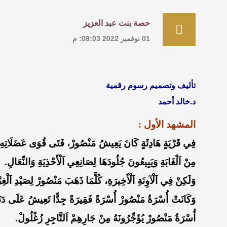
حصة بنت عبد العزيز
01 نوفمبر 2022 08:03: م
تأليف وتصميم رسوم رقمية
د.خالد أحمد
المشهد الأول :
فِي قَرْيَةٍ هَادِئَةٍ كَانَ يَعِيشُ مَنْصُورْ، فَتَى قُوَى عَضَلَاتِهِ م
مِنْ اَلْغَابَةِ وَيَبِيعُونَ جُلُودَهَا لِصَانِعِي اَلْأَحْذِيَةِ وَالنِّعَالِ.
وَلَكِنْ فِي اَلْآوِنَةِ اَلْأَخِيرَةِ، كُلَّمَا ذَهَبَ مَنْصُورْ لِصَيْدِ اَلْغِ
وَكَانَتْ أُسْرَةُ مَنْصُورْ أُسْرَةً فَقِيرَةً جِدًّا تَعِيشُ عَلَى دَنَانِ
أُسْرَةُ مَنْصُورْ يُؤَجِّرُونَهُ مِنْ جَارِهِمْ اَلتَّاجِرِ زُغْلُولْ.