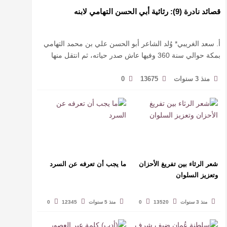
قصائد نادرة (9): رثائية أبي الحسن التهامي لابنه
أ. سعد الغريبي* وُلد الشاعر أبو الحسن علي بن محمد التهامي
بمكة حوالي سنة 360 وفيها عاش صدر حياته، ثم انتقل منها
حيث زار أقطارا إسلامية كثيرة يتكسب بمديح الأمراء، …
منذ 3 سنوات
13675
0
شعر الرثاء بين تفريغ الأحزان
ما يجب أن تعرفه عن السرد
وتعزيز السلوان
منذ 3 سنوات
13520
0
منذ 5 سنوات
12345
0