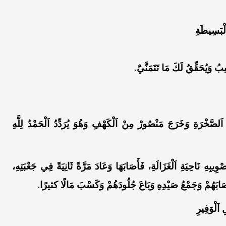
َلْبَسِيطَةِ
ُ وَيُحَقِّقُ لَكَ مَا تَتَمَنَّيَْ.
صَّخْرَةِ وَخَرَجَ مَنْصُورْ مِنْ اَلْكَهْفِ وَهُوَ يُرَدِّدُ اَلْحَمْدُ لِلَّهِ
يبِهِ نَاحِيَةِ اَلْغَزَالَةِ، فَأَصَابَهَا وَعَادَ مَرَّةً ثَانِيَةً فِي جَعْبَتِهِ،
صَابَهُمْ وَجَمْعُ صَيْدِهِ وَبَاعَ جُلُودَهُمْ وَكَسْبَ مَالًا كثيرًا.
اَلْوَفِيرِ