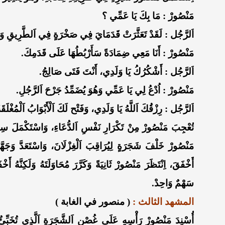
مَنْصُورْ : مَا بِكَ يَا عَمِّي ؟
اَلرَّجُل : لَقَدْ تَعَثَّرَتْ قَدَمَايَ فِي صَخْرَةٍ فِي اَلطَّرِيقِ وَوَ
مَنْصُورْ : أَنَا مَعِي ضِمَادَةً سَأَرْبُطُهَا عَلَى قَدَمِكَ.
اَلرَّجُل : أَشْكُرُكُ يَا وَلَدِي، أَنْتَ فَتَى صَالِجُ.
مَنْصُورْ : اُدْعُ لِي يَا عَمِّي وَهُوَ يُضَمِّدُ جَرْحَ اَلرَّجُلِ.
اَلرَّجُل : رِزْقُكَ اَللَّهُ يَا وَلَدِي، وَفَتْح لَكَ اَلْأَبْوَابُ اَلْمُغْلَقَة
تُعْجِبَ مَنْصُورْ مِنْ تَكْرَارِ نَفْسِ اَلدُّعَاءِ، وَاسْتَكْمَلَ سِيرَه
مَنْصُورْ خَلْفَ شَجَرَةٍ لِيُرَاقِبَ اَلْغِزْلَانَ، وَاسْتَعَدَّ وَجَه
أَخْفَقَ، اِنْتَظَرَ مَنْصُورْ ثَانِيَةً وَكَرَّرَ مُحَاوَلَتَهُ وَلَكِنَّهُ أ
سَهْمٌ وَاحِدْ.
المشهد الثالث :
( منصور في الغابة )
أُسْنِدَ مَنْصُورْ رَأْسِهِ عَلَى غُصْنِ اَلشَّجَرَةِ اَلَّذِي تُخَبِّئ