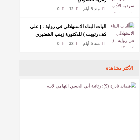
منذ 5 أيام
12
0
آليات البناء الاستهلالي في رواية : ( على
كف رتويت ) للدكتورة زينب الخضيري
منذ 5 أيام
32
0
الأكثر مشاهدة