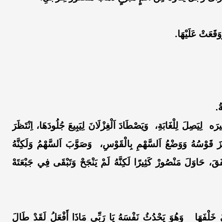
قَعَتْ عَلَيْهَا.
ُ.
 لِيَصِلَ لِلْغَابَةِ، وَيَصْطَادَ اَلْغِزْلَانَ لِيَبِيعَ جُلُودَهَا، اِنْتَظَرَ
َّزَ قَوْسُهُ وَوَضْعُ اَلسَّهْمِ بِالْقَوْسِ،
وَصَوَّبَ اَلسَّهْمُ وَلَكِنَّهُ
َخْفَقَ، حَاوَلَ مَنْصُورْ كَثِيرًا لَكِنَّهُ لَمْ يَنْجَحْ وَتَبْقَى فِي جَبْعَتَهْ
ُ خَلْفَهَا وَهُوَ يَحْدُثُ نَفْسَهُ يَا رَبِّي مَاذَا أَفْعَلُ لَقَدْ طَالَ