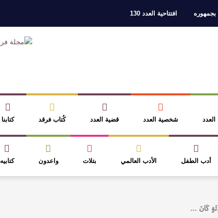
 بجمهوره
افتتاحية العدد 130
ر، والثقافة قوتنا الناعمة لمخاطبة العالم.
القيمة الأدبية بين استحقاق النص 
نصوص
آليات البناء الاستهلالي في رواية : ( على كف رتويت ) للدكتورة زينب الخ
 في “مملكة الله” للدكتور محمد بدوي
عنترة بن شداد… الشاعر الفارس
 العدد
شخصية العدد
قضية العدد
كُتاب فرقد
كتابنا
أدب الطفل
الأدب العالمي
بتلات
واعدون
كتابيه
ةٍ كَانَ …