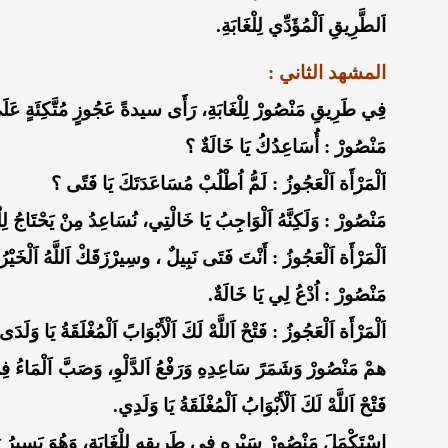
اَلطَّرِيقِ اَلْمُؤَدِّي لِلْغَابَةِ.
المشهد الثاني :
فِي طَرِيقِ مَنْصُورْ لِلْغَابَةِ، رَأَى سيدةً عَجُوزٍ مُتَّكِئَةٍ عَلَ
مَنْصُورْ : أُسَاعِدُكُ يَا خَالَةٌ ؟
اَلْمَرْأَة اَلْعَجُوزُ : لَمُّ اُطْلُبْ مُسَاعَدَتَكَ يَا فَتًى ؟
مَنْصُورْ : وَلَكِنَّهُ اَلْوَاجِبُ يَا خَالْتِي، نُسَاعِدُ مِنْ يَحْتَاجُ لِ
اَلْمَرْأَة اَلْعَجُوزُ : أَنْتَ فَتَى نَبِيلٌ ، وسِيرْزَقَكْ اَللَّهُ اَلْخَيْرُ
مَنْصُورْ : اُدْعُ لِي يَا خَالَةٌ.
اَلْمَرْأَة اَلْعَجُوزُ : فَتْحْ اَللَّهْ لَكَ اَلْأَبْوَابً اَلْمُغْلَقَةُ يَا وَلَدَى
همْ مَنْصُورْ وَشَمَرً سَاعِدِهِ وَرَفْعُ اَلدَّلْوِ، وَصَبَّ اَلْمَاءُ فِي جَ
فَتْحْ اَللَّهْ لَكَ اَلْأَبْوَابُ اَلْمُغْلَقَةُ يَا وَلَدِي.
اِسْتَكْمَلَ مَنْصُورْ سَيْرِهِ فِي طَرِيقِهِ لِلْغَابَةِ، وَهُوَ يَسِيرُ رَأ