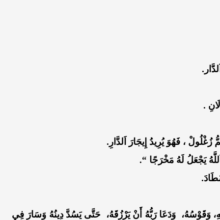
لدَّار.
َانِ .
مُّ زُغْلُولْ ، فَهُوَ يُرِيدُ إِيجَارَ اَلدَّارِ.
َللَّهُ يَجْعَلُ لَهُ مَخْرَجًا “.
ْطَادَ.
ِ، وَقَوْسُهُ، وَدَعَا رَبُّهُ أَنْ يَرْزُقَهُ، حَتَّى يَسُدَّ دِينُهُ وَسَارَ فِي