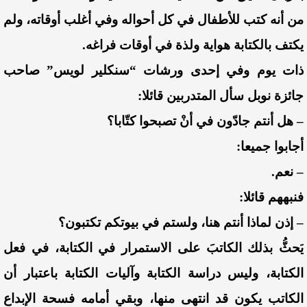
من أنه كتب للأطفال في كل أحواله وفي أغلب أوقاته، ولم
يكتف بالكتابة هواية ولذة في أوقات فراغه.
ذات يوم وفي إحدى ورشات “سنكلير لويس” صاحب
جائزة نوبل سأل المتدربين قائلا:
– هل أنتم جادّون في أنْ تصبحوا كتّابا؟
أجابوا جميعا:
– نعم.
فنبههم قائلا:
– إذن لماذا أنتم هنا، ولستم في بيوتكم تكتبون؟
يَحثُّ بذلك الكاتبَ على الاستمرار في الكتابة، في فعل
الكتابة، وليس دراسة الكتابة وآليات الكتابة باعتبار أن
الكاتب يكون قد انتهى منها، وبقي أمامه فسحة الإبداع