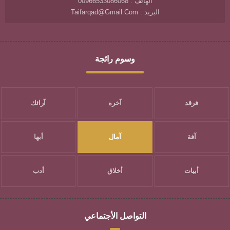
الهاتف : 00966533086068
البريد : Taifarqad@gmail.com
وسوم رائجة
فرقد
آخره
آرائك
آفة
آمال
أبها
أبيات
أخلاق
أدب
التواصل الأجتماعي