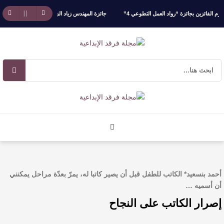
ائزين بجائزة “رواد العمل التطوعي 4”
جائزة المهندس زياد الزهراني للتفوق العلمي تكرّم نخبة
آليات البناء الاستهلالي في رواية : ( على كف رتويت ) للدكتورة زينب الخضيري
أحمد بنسعيد* الكاتب للطفل قبل أن يصير كاتبا له، يمرّ بعدّة مراحل يمكنني
أن أسميه …
إصرار الكاتب على النجاح