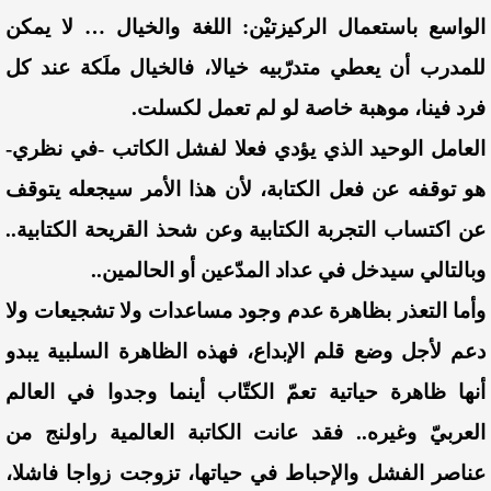
الواسع باستعمال الركيزتيْن: اللغة والخيال … لا يمكن
للمدرب أن يعطي متدرّبيه خيالا، فالخيال ملَكة عند كل
فرد فينا، موهبة خاصة لو لم تعمل لكسلت.
العامل الوحيد الذي يؤدي فعلا لفشل الكاتب -في نظري-
هو توقفه عن فعل الكتابة، لأن هذا الأمر سيجعله يتوقف
عن اكتساب التجربة الكتابية وعن شحذ القريحة الكتابية..
وبالتالي سيدخل في عداد المدّعين أو الحالمين..
وأما التعذر بظاهرة عدم وجود مساعدات ولا تشجيعات ولا
دعم لأجل وضع قلم الإبداع، فهذه الظاهرة السلبية يبدو
أنها ظاهرة حياتية تعمّ الكتّاب أينما وجدوا في العالم
العربيّ وغيره.. فقد عانت الكاتبة العالمية راولنج من
عناصر الفشل والإحباط في حياتها، تزوجت زواجا فاشلا،