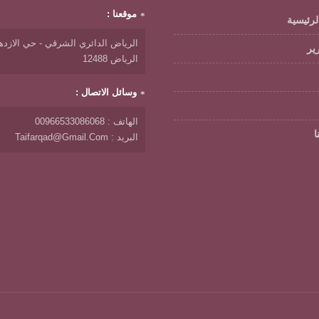
موقعنا :
لرئيسية
الرياض الدائري الشرقي - حي الازدها
رير
الرياض 12488
وسائل الاتصال :
الهاتف : 00966533086068
ا
البريد : Taifarqad@gmail.com