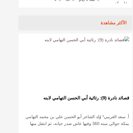
الأكثر مشاهدة
قصائد نادرة (9): رثائية أبي الحسن التهامي لابنه
أ. سعد الغريبي* وُلد الشاعر أبو الحسن علي بن محمد التهامي
بمكة حوالي سنة 360 وفيها عاش صدر حياته، ثم انتقل منها
حيث زار أقطارا إسلامية كثيرة يتكسب بمديح الأمراء، …