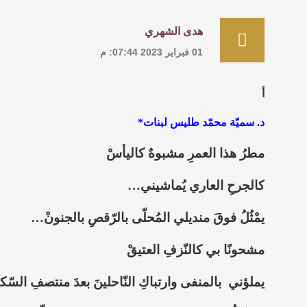
هدى الشهري
01 فبراير 2023 07:44: م
أ
د. سميّة محمّد طليس
لبنات*
مطرُ هذا العمرِ مشبوهٌ كاليأسْ
كالجرحِ العاري يُماشيني…
يمْثُلُ فوقَ منديلي المُحلّى بالرّقصِ بالجنونْ…
مشحونًا بي كالنّزفِ العتيقْ
يملؤني بالمنفى وارتباكِ النّاحلينَ بعدَ منتصفِ الس