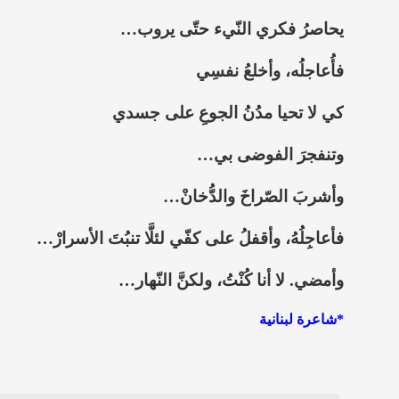
يحاصرُ فكري النّيء حتّى يروب…
فأُعاجلُه، وأخلعُ نفسِي
كي لا تحيا مدُنُ الجوعِ على جسدي
وتنفجرَ الفوضى بي…
وأشربَ الصّراخَ والدُّخانْ…
فأعاجِلُهُ، وأقفلُ على كفّي لئلَّا تنبُتَ الأسرارْ…
وأمضي. لا أنا كُنْتُ، ولكنَّ النّهار…
*شاعرة لبنانية