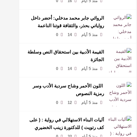
منذ 5 أيام
16
0
الروائي جابر محمد مدخلي: أحضر داخل
رواياتي بحذر، والثقافة قوتنا الناعمة
لمخاطبة العالم.
منذ 5 أيام
14
0
القيمة الأدبية بين استحقاق النص وسلطة
الجائزة
منذ 5 أيام
14
0
​ اللون الأحمر وشاح سردية الأدب وسر
رمزية النصوص
منذ 5 أيام
12
0
آليات البناء الاستهلالي في رواية : ( على
كف رتويت ) للدكتورة زينب الخضيري
منذ 5 أيام
32
0