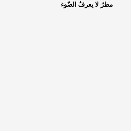
مطرٌ لا يعرفُ الضّوء