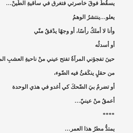
يسقُطُ فوقَ خاصرتي فتغرق في ساقيةِ الطّينْ…
يعلو…ينتشرُ الوهمُ
وأنا لا أملكُ رأسًا، أو وجهًا يدْفقُ منّي
أو أسدلُه
حينَ تفجؤني المرآةُ تفتح عيني منْ ناحيةِ العشبِ ال
من حقلٍ ينكَفئُ فيه الضّوء،
أو تضرمُ بيَ الضّحكَ كي أغدو في هذي الوحدة
أعمقُ منْ عينيّ…
****
يمتدُّ مطرُ هذا العمر…