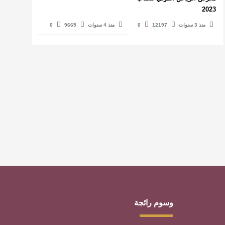
2023
منذ 3 سنوات
12197
0
منذ 4 سنوات
9665
0
وسوم رائجة