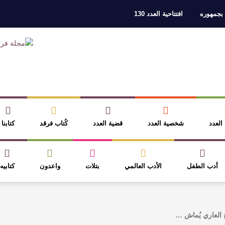
 بجمهوره
افتتاحية العدد 130
ر، والثقافة قوتنا الناعمة لمخاطبة العالم.
القيمة الأدبية بين استحقاق النص 
نصوص
آليات البناء الاستهلالي في رواية : ( على كف رتويت ) للدكتورة زينب الخ
 في “مملكة الله” للدكتور محمد بدوي
عنترة بن شداد… الشاعر الفارس
 العدد
شخصية العدد
قضية العدد
كُتاب فرقد
كتابنا
أدب الطفل
الأدب العالمي
بتلات
واعدون
كتابيه
ِ العاري يُماش …