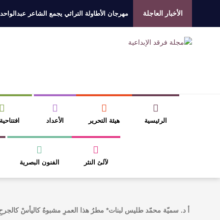
الأخبار العاجلة
مهرجان الأطاولة التراثي يجمع الشاعر عبدالواحد
الروائي جابر محمد مدخلي: أحضر داخل رواياتي بحذ
​ اللون الأحمر وشاح سردية الأدب وسر رمزية ال
عتبات التأويل وقراءة التشكيل الصوفي والفلسفي
الرئيسية
هيئة التحرير
الأعداد
افتتاحية
لآلئ النثر
الفنون البصرية
أ د. سميّة محمّد طليس لبنات* مطرُ هذا العمرِ مشبوهٌ كاليأسْ كالجرح