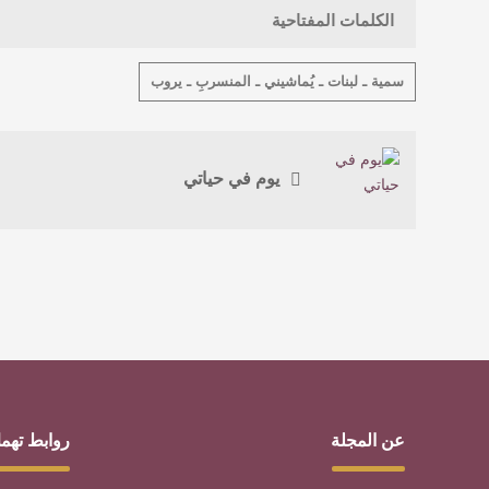
الكلمات المفتاحية
سمية ـ لبنات ـ يُماشيني ـ المنسربِ ـ يروب
يوم في حياتي
عن المجلة
روابط تهم