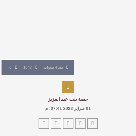
النصوص
آليات البناء الاستهلالي في رواية : ( على كف رتويت )
للدكتورة زينب الخضيري
عتبات التأويل وقراءة التشكيل الصوفي والفلسفي
في “مملكة الله” للدكتور محمد بدوي
منذ 4 سنوات
1647
0
حصة بنت عبد العزيز
01 فبراير 2023 07:41: م