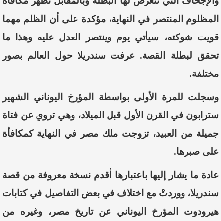
والإجحاف التي تتعرض لها البطلة وبالمقابل تُظهر مكافأة
المظلوم المنتصر في النهاية، مؤكدة على أن الظلم مهما
قويت شوكته، سيأتي يوم وينتصر العدل عليه وهذا ما
تحقق لبطلة القصة. عرفت سندريلا حول العالم بصور
مختلفة.
وسجلت للمرة الأولى بواسطة المؤرخ اليوناني الشهير
سترابون في القرن الأول قبل الميلاد، وهي تروي عن فتاة
جميلة من العبيد، تزوجت ملك مصر في النهاية كمكافأة
على صبرها.
عادة ما يشار إليها باعتبارها أقدم نسخة معروفة من قصة
سندريلا، ووردتْ مع اختلاف في بعض التفاصيل في كتابات
هيرودوت المؤرخ اليوناني عن تاريخ مصر، وغيره من