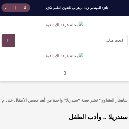
جائزة المهندس زياد الزهراني للتفوق العلمي تكرّم
نخبة من أبناء وبنات الأطاولة
مهرجان الأطاولة التراثي يجمع الشاعر عبدالواحد
بجمهوره
افتتاحية العدد 130
الروائي جابر محمد مدخلي: أحضر داخل رواياتي
بحذر، والثقافة قوتنا الناعمة لمخاطبة العالم.
شاهيناز العقباوي* تعتبر قصة “سندريلا” واحدة من أهم قصص الأطفال على م
القيمة الأدبية بين استحقاق النص وسلطة الجائزة
…
سندريلا .. وأدب الطفل
​ اللون الأحمر وشاح سردية الأدب وسر رمزية