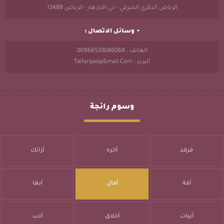
الرياض الدائري الشرقي - حي الازدهار - الرياض 12488
وسائل الاتصال :
الهاتف : 00966533086068
البريد : Taifarqad@gmail.com
وسوم رائجة
فرقد
آخره
آرائك
آفة
آمال
أبها
أبيات
أخلاق
أدب