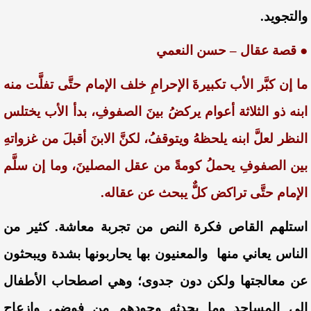
والتجويد.
●
قصة عقال – حسن النعمي
ما إن كبَّر الأب تكبيرةَ الإحرامِ خلف الإمام حتَّى تفلَّت منه
ابنه ذو الثلاثة أعوام يركضُ بينَ الصفوفِ، بدأ الأب يختلس
النظر لعلَّ ابنه يلحظهُ ويتوقفُ، لكنَّ الابنَ أقبلَ من غزواتهِ
بين الصفوفِ يحملُ كومةً من عقل المصلينَ، وما إن سلَّم
الإمام حتَّى تراكض كلٌّ يبحث عن عقاله.
استلهم القاص فكرة النص من تجربة معاشة. كثير من
الناس يعاني منها والمعنيون بها يحاربونها بشدة ويبحثون
عن معالجتها ولكن دون جدوى؛ وهي اصطحاب الأطفال
إلى المساجد وما يحدثه وجودهم من فوضى وإزعاج