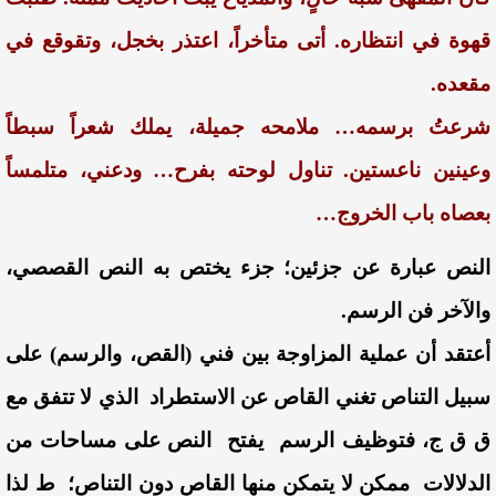
قهوة في انتظاره. أتى متأخراً، اعتذر بخجل، وتقوقع في
مقعده.
شرعتُ برسمه… ملامحه جميلة، يملك شعراً سبطاً
وعينين ناعستين.
تناول لوحته بفرح… ودعني، متلمساً
بعصاه باب الخروج…
النص عبارة عن جزئين؛ جزء يختص به النص القصصي،
والآخر فن الرسم.
أعتقد أن عملية المزاوجة بين فني (القص، والرسم) على
سبيل التناص تغني القاص عن الاستطراد الذي لا تتفق مع
ق ق ج، فتوظيف الرسم يفتح النص على مساحات من
الدلالات ممكن لا يتمكن منها القاص دون التناص؛ ط لذا