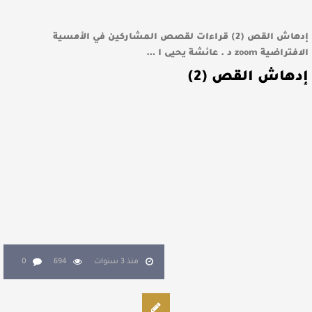
إدهاش القص (2) قراءات لقصص المشاركين في الأمسية
الافتراضية zoom د . عائشة يحيى ا …
إدهاش القص (2)
منذ 3 سنوات
694
0