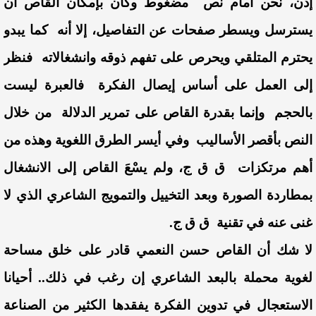
إذن، نحن أمام نص مضغوط وكان بإمكان القاص أن
يسترسل ويسطر صفحات عن التفاصيل، إلا أنه كما يبدو
يحترم المتلقي ويحرص على تفهم ذوقه وانشغالاته فنظر
إلى العمل على أساس إيصال الفكرة فالعبرة ليست
بالحجم وإنما بقدرة القاص على تمرير الدلالة من خلال
النص بأقصر الأساليب وفي أيسر الطرق اللغوية وهذه من
أهم مرتكزات ق ق ج، ولم يسْعَ القاص إلى الانشغال
بمطاردة الصورة وبعد التخييل والتمويج الشاعري الذي لا
غنى عنه في تقنية ق ق ج.
لا شك أن القاص حسن النعمي قادر على خلق مساحة
لغوية محملة بالبعد الشاعري إن رغب في ذلك.. أحيانا
الاستعجال في تدوين الفكرة يفقدها الكثير من الصناعة