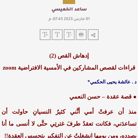
ساعد الخميسي
01 مارس 2023 07:43: م
إدهاش القص (2)
قراءات لقصص المشاركين في الأمسية الافتراضية zoom
د . عائشة يحيى الحكمي*
● قصة عقدة – حسن النعمي
منذ أن عرفتْ أمي أنَّني كثيرُ النسيانِ حاولت أن
تساعدَني، فكانت تعقدُ طرفَ غترتِي حتَّى لا أنسى ما أنا
بصددهِ، ومن يومِها انشغلتُ عن التفكيرِ بتحسسِ العقدةِ!!