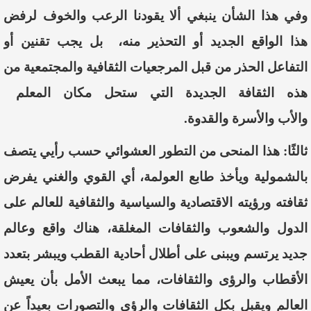
وفي
هذا
الشأن
ينبغي
ألا
يقودنا
الرعب
والخوف
لرفض
هذا
الواقع
الجديد
أو
التحذير
منه،
بل
يجب
تقنين
أو
التفاعل
الحذر
من
قبل
المرجعيات
الثقافية
والمجتمعية
من
هذه
الثقافة
الجديدة
التي
ستحل
مكان
المعلم
والأب
والأسرة
والقدوة
.
ثالثًا:
هذا
المنحى
من
التطور
العشوائي
حسب
رأيي
يتصف
بالشمولية
ويأخذ
طابع
العولمة
،
أي
القوي
والغني
يفرض
ثقافته
ورؤيته
الاقتصادية
والسياسية
والثقافية
للعالم
على
الدول
والشعوب
والثقافات
المغلقة
،
هناك
واقع
وعالم
جديد
يرتسم
ويبنى
على
أطلال
أحادية
القطب
ويبشر
بتعدد
الأقطاب
والرؤى
والثقافات،
مما
يبعث
الأمل
بأن
يعيش
العالم
ويقبل
بكل
الثقافات
والرؤى
والتصورات
بعيداً
عن