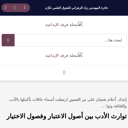
جائزة المهندس زياد الزهراني للتفوق العلمي تكرّم
نخبة من أبناء وبنات الأطاولة
مهرجان الأطاولة التراثي يجمع الشاعر عبدالواحد
بجمهوره
افتتاحية العدد 130
الروائي جابر محمد مدخلي: أحضر داخل رواياتي
بحذر، والثقافة قوتنا الناعمة لمخاطبة العالم.
إعداد_أحلام شعبان على مر العصور ارتبطت أسماء عائلات بأكملها بالأدب
القيمة الأدبية بين استحقاق النص وسلطة الجائزة
والثقافة وتوا …
توارث الأدب بين أصول الاعتبار وفصول الاختيار
​ اللون الأحمر وشاح سردية الأدب وسر رمزية