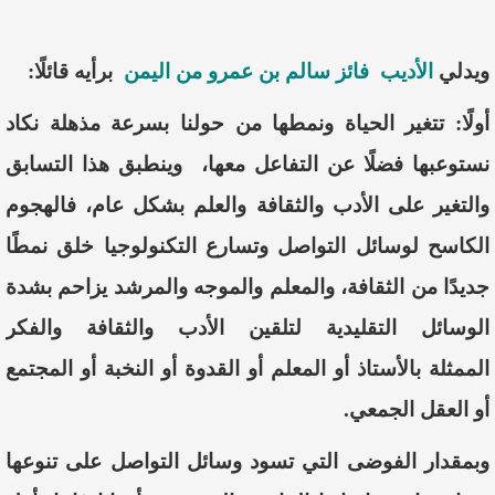
ويدلي
الأديب
فائز سالم بن عمرو
من اليمن
برأيه قائلًا:
أولًا:
تتغير
الحياة
ونمطها
من
حولنا
بسرعة
مذهلة
نكاد
نستوعبها
فضلًا
عن
التفاعل
معها،
وينطبق
هذا
التسابق
والتغير
على
الأدب
والثقافة
والعلم
بشكل
عام
،
فالهجوم
الكاسح
لوسائل
التواصل
وتسارع
التكنولوجيا
خلق
نمطًا
جديدًا
من
الثقافة،
والمعلم
والموجه
والمرشد
يزاحم
بشدة
الوسائل
التقليدية
لتلقين
الأدب
والثقافة
والفكر
الممثلة
بالأستاذ
أو
المعلم
أو
القدوة
أو
النخبة
أو
المجتمع
أو
العقل
الجمعي
.
وبمقدار
الفوضى
التي
تسود
وسائل
التواصل
على
تنوعها