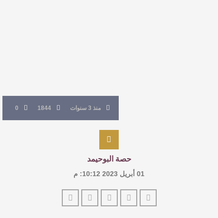
النصوص
آليات البناء الاستهلالي في رواية : ( على كف رتويت )
للدكتورة زينب الخضيري
عتبات التأويل وقراءة التشكيل الصوفي والفلسفي
في “مملكة الله” للدكتور محمد بدوي
منذ 3 سنوات
1844
0
حصة البوحيمد
01 أبريل 2023 10:12: م