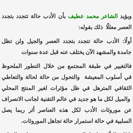
ويؤيد
الشاعر محمد عطيف
بأن
الأدب
حالة تتجدد بتجدد
العصر
معللًا ذلك بقوله:
أولًا:
الأدب
حالة
تتجدد
بتجدد
العصر
والجيل
ولن
تظل
جامدة
والمشهد
الآن
يختلف
عنه
قبل
عدة
سنوات
فالتغيير
في
طبقة
المجتمع
من
خلال
التطور
الملحوظ
في
أ
سلوب
المعيشة
والتحول
من
حالة
لحالة
والتعاطي
الثقافي
المترهل
في
ظل
مؤثرات
لغير
المنتج
المحلي
والميل
لكل
ما هو
جديد
في
عالم
التقنية
لجانب
الانصراف
عن
موروثات
الأدب
لكل
هذه
العناصر
أ
ثر
ربما
يصل
السلبية
في
حالة
استمرار
حالة
تجاهل
الموروثات.