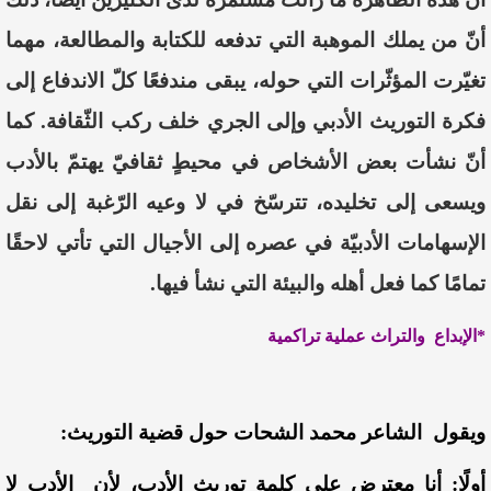
أنّ
من
يملك
الموهبة
التي
تدفعه
للكتابة
والمطالعة،
مهما
تغيّرت
المؤثّرات
التي
حوله،
يبقى
مندفعًا
كلّ
الاندفاع
إلى
فكرة
التوريث
الأدبي
وإلى
الجري
خلف
ركب
الثّقافة
.
كما
أنّ
نشأت
بعض
الأشخاص
في
محيطٍ
ثقافيّ
يهتمّ
بالأدب
ويسعى
إلى
تخليده،
تترسّخ
في
لا وعيه
الرّغبة
إلى
نقل
الإسهامات
الأدبيّة
في
عصره
إلى
الأجيال
التي
تأتي
لاحقًا
تمامًا
كما
فعل
أهله
والبيئة
التي
نشأ
فيها
.
*الإبداع والتراث عملية تراكمية
ويقول الشاعر محمد الشحات حول قضية التوريث:
أولًا: أنا معترض على كلمة توريث الأدب، لأن الأدب لا