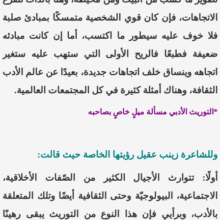
الاتجاهات، فإن كان قوي الشخصية متمسكًا
بمبادئ صلبة
فلا خوف عليه سيطور ما اكتسب، أما إن كانت
مبادئه
ضعيفة فطبعًا
فالريح الأولى التي ستهب عليه ستغير
اتجاهه وينساق خلف اتجاهات جديدة، بعيدًا عن عالم الأدب
الثقافة، وهناك أمثلة كثيرة في كل المجتمعات العالمية.
*التوريث
الأدبي
مسألة
ميلٍ
خاصٍ
بصاحبه
وللشاعرة
زينب عقيل رؤيتها الخاصة حيث قالت:
أولًا
:
تتوارث
الأجيال
الكثير
من
الصّفات
الأخلاقية،
الاجتماعية،
البيولوجيّة
وحتى
الثقافية
أيضًا
وتلك
المتعلقة
بالأدب،
وبرأيي
فإن
هذا
النوع
من
التوريث
يبقى
رهينًا