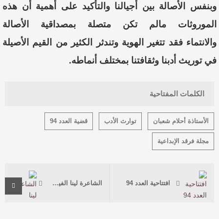
وبنفس
الأصالة
بين أ
جيالنا
والتأكيد
على
أ
همية
أ
ن
هذه
الموروثات ما
لم
تكن
متصلة
بمصداقية
الأصالة
والانتماء
فقد
تتغير
الهوية
وتندثر
الكثير
من
القيم
الأصيلة
في
توريث
أ
دبنا
وثقافتنا
بمختلف أ
نماطه
.
الكلمات المفتاحية
الأستاذة أحلام شعبان
توارث الأدب
قضية العدد 94
مجلة فرقد الإبداعية
افتتاحية العدد 94
الشاعرة لينا الفيصل: الحزن بوصلة الإبداع والشعر العربي في تجدد و تجديد