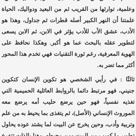
وعلمية، توارثها من القريب ثم من البعيد ودواليك، الحياة
علمتنا أن النهر الكبير أصله قطرات ثم جداول، وهذا هو
الأدب، عشق الأب للأدب يؤثر في الابن، ثم الابن يسعى
لتطوير عقله بالبحث عما هو أكبر. وهكذا نحافظ على
الهوية المعرفية، رغم ثورة التقنيات فهي تخدم هذا المحور
أكثر مما تضر به.
ثالثًا :
في رأيي الشخصي هو تكوين الإنسان كتكوين
جنيني، فهو مرتبط دائما بالروابط العائلية
الحميمية التي
تغذ
يه نفسيا
، فهو حين يرضع حليب أمه يرضع معه
الموروث الإنساني (الأصل)
، ثم يتغذ
ى بما يحيط به من علم
وتربية وأدب، وحين يخرج عن البيت لما يشتد عوده
يحاول
تطوير ما كسب من البيت ومن محيطه، وهنا بالذات تتفرع