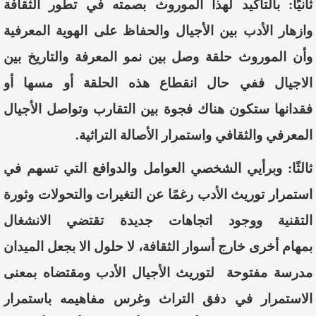
ثانيًا:
بالتأكيد
لهذا
الموروث
بصمته
في
تطور
الثقافة
وازهار
الأدب
بين
الأجيال
والحفاظ
على
الهوية
المعرفية
وأ
ن
الموروث
حلقة
وصل
بين
نمو
المعرفة
والتاريخ
بين
الاجيال
ففي
حال
انقطاع
هذه
الحلقة
أ
و
مسها
أ
و
فقدانها
ستكون
هناك
فجوة
بين
التقارب
وتواصل
الأجيال
المعرفي
والثقافي
واستمرار
الأصالة
التراثية
.
ثالثًا: وبرأيي الشخصي ا
لعوامل
والدوافع
التي
تسهم
في
استمرار
توريث
الأدب
رغمًا
عن
التغيرات
والتحولات
وثورة
التقنية
ووجود
اتجاهات
جديدة
تقتضي
الانشغال
بمهام
أخرى
خارج
أسوار
الثقافة،
لا
حلول
الا
بجعل
الميدان
مدرسة
مفتوحة
لتوريث
الأجيال
الأدب
ومقتضاه
بمعنى
الاستمرار
في
دفق
التراث
وغرس
مفاهيمه
باستمرار