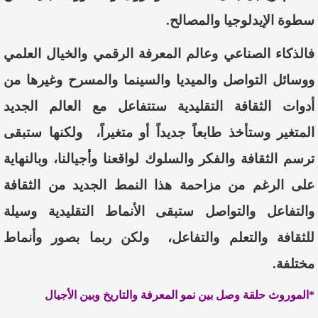
سطوة
الإيدلوجيا
والمصالح
.
فالذكاء
الصناعي
وعالم
المعرفة
الرقمي
والخيال
العلمي
ووسائل
التواصل
والميديا
والسينما
والمسرح
وغيرها
من
أدوات
الثقافة
التقليدية
ستتفاعل
مع
العالم
الجديد
المتغير
وستأخذ
طابعاً
جديداً
أو
متغيراً،
ولكنها
ستبقى
ترسم
الثقافة
والفكر
والسلوك
لواقعنا
وأجيالنا،
وبالنهاية
على
الرغم
من
مزاحمة
هذا
النمط
الجديد
من
الثقافة
والتفاعل
والتواصل
ستبقى
الأنماط
التقليدية
وسيلة
للثقافة
والتعلم
والتفاعل،
ولكن
ربما
بصور
وأنماط
مختلفة.
*ا
لموروث
حلقة
وصل
بين
نمو
المعرفة
والتاريخ وبين
الأجيال