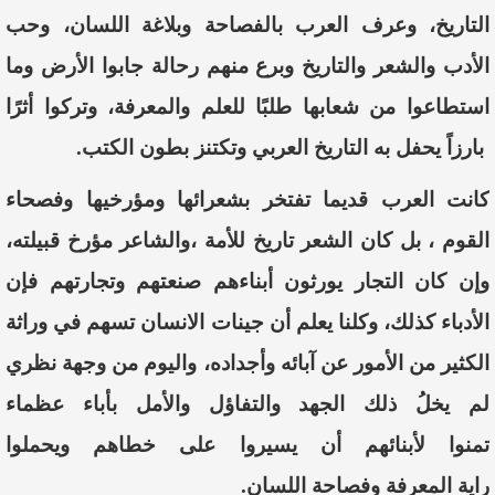
التاريخ،
وعرف
العرب
بالفصاحة
وبلاغة
اللسان
،
وحب
الأدب
والشعر
والتاريخ
وبرع
منهم
رحالة
جابوا
الأرض
وما
استطاعوا
من
شعابها
طلبًا
للعلم
والمعرفة،
وتركوا
أثرًا
با
رزا
يحفل
به
التاريخ
العربي
وتكتنز
بطون
الكتب
.
كانت
العرب
قديما
تفتخر
بشعرائها
ومؤرخيها
وفصحاء
القوم
،
بل
كان
الشعر
تا
ريخ
للأمة
،
والشاعر
مؤرخ
قبيلته،
وإن
كان
التجار
يورثون
أبناءهم
صنعتهم
وتجارتهم
فإن
الأدباء
كذلك،
وكلنا
يعلم
أن
جينات
الانسان
تسهم
في
وراثة
الكثير
من
الأمور
عن
آبائه
وأجداده،
واليوم
من
وجهة
نظري
لم
يخلُ
ذلك
الجهد
والتفاؤل
والأمل
بأباء
عظماء
تمنوا
لأبنائهم
أن
يسيروا
على
خطاهم
ويحملوا
راية
المعرفة
وفصاحة
اللسان
.