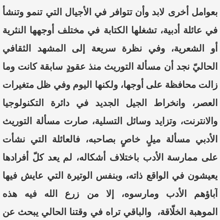
بعوامل
أخرى
لابد
وأن
تتوافر
في
الأجيال
التي
تنمو
وتنشأ
في
عائلة
أدبية،
تشغلها
الكتابة
في
مختلف
أوجهها
النثرية
أو
الشعرية،
وفي
نظرة
سريعة
إلى
المشهد
الثقافي
الحاليّ
نجد
أن
مسألة
التوريث
منذ
عقودٍ
سابقة
كانت
و
ما
زالت
محافظة
على
أوجها،
ولكنها
اليوم
وفي
ظل
متغيرات
العصر،
وانخراط
الجيل
الجديد
في
دائرة
التكنولوجيا
والانترنت،
وتزايد
وسائل
التسلية،
صارت
مسألة
التوريث
الأدبي
مسألة
ميلٍ
خاصٍ
بصاحبه،
فالعائلة
التي
نشأت
على
ممارسة
الأدب
باختلاف
أشكاله،
لم
يعد
كلّ
أفرادها
يعيشون
في
الواقع
ذاته،
وبنفس
الوتيرة
التي
عايش
فيها
آباؤهم
الأدب
ومارسوه،
إلا
من
زرع
الله
فيه
هذه
الموهبة
الخلّاقة،
والباقي
تراه
في
وقتنا
الحالي
يبحث
عن