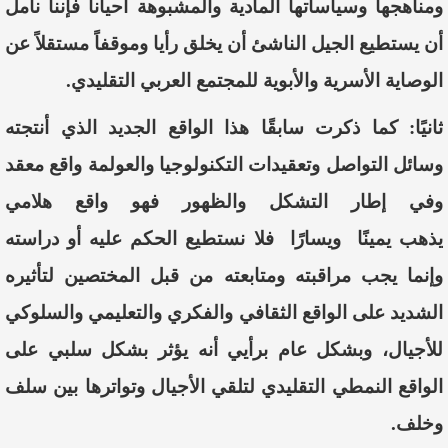
ومناهجها
وسياساتها
المادية
والمشبوهة
أحيانا
فإننا
نأمل
أن
يستطيع
الجيل
الناشئ
أن
يخلق
رأيا
وموقفاً
مستقلاً
عن
الوصاية
الأسرية
والأبوية
للمجتمع
العربي
التقليدي
.
ثانيًا:
كما
ذكرت
سابقًا
هذا
الواقع
الجديد
الذي
أنتجته
وسائل
التواصل
وتعقيدات
التكنولوجيا
والعولمة
واقع
معقد
وفي
إطار
التشكل
والظهور
فهو
واقع
هلامي
يذهب
يمينًا
ويسارًا
فلا
نستطيع
الحكم
عليه
أو
دراسته
وإنما
يجب
مراقبته
ومتابعته
من
قبل
المختصين
لتأثيره
الشديد
على
الواقع
الثقافي
والفكري
والتعليمي
والسلوكي
للأجيال،
وبشكل
عام
برأيي
أنه
يؤثر
بشكل
سلبي
على
الواقع
النمطي
التقليدي
لتلقي
الأجيال
وتواترها
بين
سلف
وخلف
.