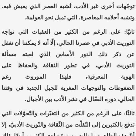
توجّهات
أخرى
غير
الأدب،
تُشبه
العصر
الذي
يعيش
فيه،
وتشبه
أحلامه
المعاصرة،
التي
تميل
نحو
العولمة
.
ثانيًا
:
على
الرغم
من
الكثير
من
العقبات
التي
تواجه
التوريث
الأدبي
في
عصرنا
الحالي،
إلّا
أنه
لا
يمكننا
أن
نغفل
عن
ذكر
ذلك
الدور
الأساس
الذي
لعبته
مسألة
التوريث
الأدبي،
في
تطور
الثقافة
والحفاظ
على
الهوية
المعرفية،
فلهذا
الموروث
رغم
الضغوطات
والتوجهات
المغرية
للجيل
الجديد
في
وقتنا
الحالي،
دوره
الفعّال
في
نشر
الأدب
بين
الأجيال
.
ثالثًا
:
على
الرغم
من
الكثير
من
التغيّرات
والتّحوّلات
التي
تدفع
بالكثيرين
إلى
التّفلّت
من
الثّقافة
والتّوريث
الأدبيّ،
إلا
أنّ
هذه
الظاهرة
ما
زالت
مستمرّة
لدى
الكثيرين
أيضًا،
ذلك