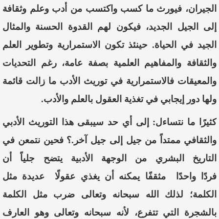
الجيران، فيورث ما كسب واكتسب من أدب وعلم وثقافة
إلى الجيل الجديد، فيكون لهم القدوة الحسنة والمثال
الجيد في الحياة. حينئذ تكون الاستمرارية وتطوير العلم
والثقافة والمفاهيم العلمية بصفة عامة، رغم التحديات
والمعيقات فالاستمرارية في توريث الأدب ما ز
الت قائمة
ولها دور إيجابي في تغذ
ية العقول بالعلم والأدب.
كثيرًا ما نتساءل: إلى أي حد سيبقى هذا التوريث الأدبي
والثقافي ممتدا
من جيل إلى جيل آخر.؟ فحين نتمعن في
التاريخ البشري من الوجهة الأدبية يتضح جليا
أن
فردًا
واحدًا
مثقفًا يم
كنه أن
يغذ
ي عقولًا
عديدة مثل
الكلمة؛ لذلك الله سبحانه وتعالى ضرب مثل الكلمة
بالشجرة التي تتفرع، لأنه سبحانه وتعالى وهو العارف