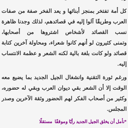
كل
أمة
تفتخر
بمنجز
أبنائها
و
يعد
الفخر
صفة
من
صفات
العرب
وطريقًا
آلوا
إليه
في
قصائدهم،
لذلك
وجدنا
ظاهرة
نسب
القصائد
لأشخاص
اشتروها
من
أصحابها،
وتمنى
كثيرون
لو
أ
نهم
كانوا
شعراء،
ومحاولة
آخرين
كتابة
قصائد
ولو
كانت
بلغة
بالية
لكنه
الشعر
و عظمة
الانتساب
إليه
.
ورغم
ثورة
التقنية
وانشغال
الجيل
الجديد
بما
يضيع
معه
الوقت
إ
لا
أ
ن
الشعر
بقي
ديوان
العرب
وبقي
له
حضوره،
وكثير
من
أ
صحاب الفكر لهم الحضور وثقة الآخرين وصدر
المجلس.
*نأمل أن يخلق الجيل الجديد رأيًا وموقفًا مستقلًا