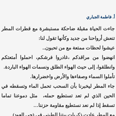
أ. فاطمة الجباري
جاءت الحياة مقبلة ضاحكة مستبشرة مع قطرات المطر
تنعش أرواحنا من جديد وكأنها تقول لنا:
عيشوا لحظات ممتعة مع من تحبون..
انهضوا من مراقدكم ،غادروا فرشكم، احملوا أمتعتكم
وانطلقوا، إلى حيث الهواء الطلق ونسمات الهواء الباردة.
تأملوا السماء وصفاءها والأرض واخضرارها.
جاء المطر ليخبرنا بأن السحب تحمل الماء وتسقطه في
الحين الذي لم تعد تستطيع حمله، مثل دموعنا تماما
تسقط إذا لم نعد نستطيع مقاومة حزننا…
مع المطر عادت ذكريات بيتنا الطيني في (حي العود)