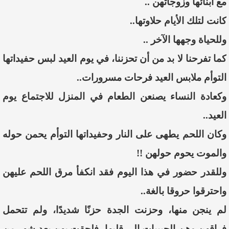
مع أبنائها وزوجاتهن ..
كانت لتلك الأيام حلاوتها..
وللحياة وجهها الآخر ..
كما تفرحنا لا بد من أن تحزننا، في يوم العيد لبس حفيداتها
التوأم ملابس العيد فرحات مسرورات..
وكعادة النساء يصنعن الطعام في المنزل للاجتماع يوم
العيد..
وكان اللحم يطهى على النار وحفيداتها التوأم يحمن حوله
والموت يحوم حولهن !!
وللقدر حضور في هذا اليوم فقد انكفأ مرق اللحم عليهن
واحترقوا حروقا بالغة..
لم ينجن منها، وحزنت الجدة حزنًا شديدًا، ولم تتحمل
فراقهن وهن الحبيبات إلى قلبها، فلحقت بهن بعد شهر من