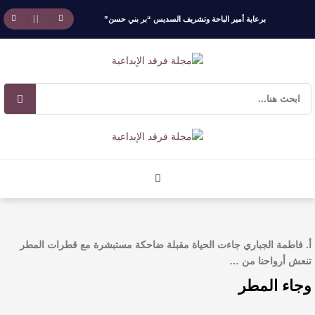
برعاية أمير الباحة وتشريف السديس “بر بني حسن”
تكرّم الفائزين بجائزة “رواد العمل التطوعي 4”
جائزة المهندس زياد الزهراني للتفوق العلمي تكرّم
نخبة من أبناء وبنات الأطاولة
مهرجان الأطاولة التراثي يجمع الشاعر عبدالواحد
بجمهوره
افتتاحية العدد 130
أ. فاطمة الجباري جاءت الحياة مقبلة ضاحكة مستبشرة مع قطرات المطر
الروائي جابر محمد مدخلي: أحضر داخل رواياتي
تنعش أرواحنا من …
وجاء المطر
بحذر، والثقافة قوتنا الناعمة لمخاطبة العالم.