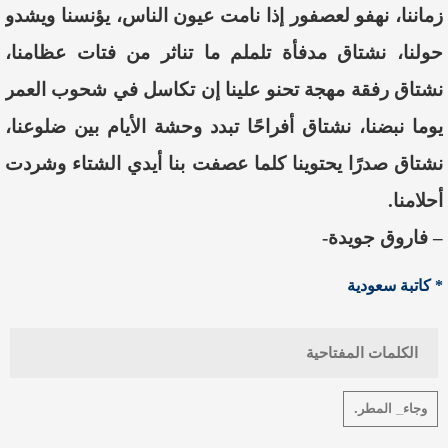
زماننا، نهفو لعصفور إذا نامت عيون الناس، يؤنسنا ويشدو
حولنا، نشتاق مدفأة تلملم ما تناثر من فتات عظامنا،
نشتاق رفقة مهجة تحنو علينا إن تكاسل في شحوب العمر
يوما نبضنا، نشتاق أفراحًا تبدد وحشة الأيام بين ضلوعنا،
نشتاق صدرًا يحتوينا كلما عصفت بنا أيدي الشتاء وشردت
أحلامنا.
– فاروق جويدة-
* كاتبة سعودية
الكلمات المفتاحية
وجاء_ المطر.