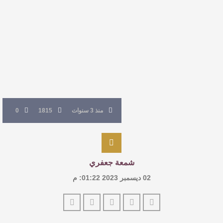
القيمة الأدبية بين استحقاق النص وسلطة الجائزة
​ اللون الأحمر وشاح سردية الأدب وسر رمزية
النصوص
آليات البناء الاستهلالي في رواية : ( على كف رتويت )
للدكتورة زينب الخضيري
منذ 3 سنوات
1815
0
شمعة جعفري
02 ديسمبر 2023 01:22: م