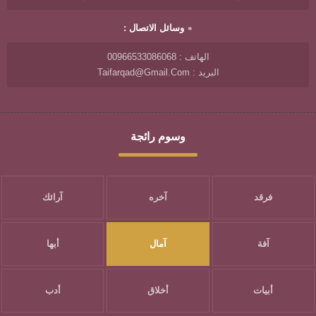
وسائل الاتصال :
الهاتف : 00966533086068
البريد : Taifarqad@gmail.com
وسوم رائجة
فرقد
آخره
آرائك
آفة
آمال
أبها
أبيات
أخلاق
أدب