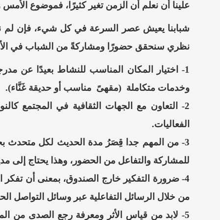
علينا أن نعلم أن الزمن تغير
كثيرًا،
فموضوع الأمس وو
شبابنا يعيش عصر السرعة في كل
شيء،
فإن لم ن
نظري سنحقق حضورًا ومشاركةً من الشباب في الأنشط
1-
اختيار المكان المناسب للنشاط بعيدًا عن مد
وخدمات متكاملة (مقهىً مناسب أو حديقة غَنَّاء).
2-
التعاون مع الجهات الثقافية في المجتمع كالنو
الفعاليات.
3-
من المهم جدا قِصَرُ مدة الحديث لكل متحدث ب
للمشاركة والتفاعل من الحضور، وهذا يحتاج إلى مدير 
4-
ضرورة التفكير خارج
الصندوق،
بمعنى أن تفكر ا
من خلال الرسائل التفاعلية عبر وسائل التواصل الحد
5-
لابد من قياس الأثر ومعرفة رجع الصدى من ا