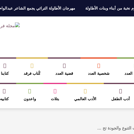
 نخبة من أبناء وبنات الأطاولة
مهرجان الأطاولة التراثي يجمع الشاعر عبدالوا
ر، والثقافة قوتنا الناعمة لمخاطبة العالم.
القيمة الأدبية بين استحقاق النص 
نصوص
آليات البناء الاستهلالي في رواية : ( على كف رتويت ) للدكتورة زينب الخ
 في “مملكة الله” للدكتور محمد بدوي
 العدد
شخصية العدد
قضية العدد
كُتاب فرقد
كتابنا
أدب الطفل
الأدب العالمي
بتلات
واعدون
كتابيه
التنوع والجودة تح …