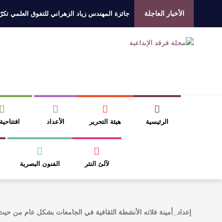
الأخبار العاجلة
جائزة المهندس زياد الزهراني للتفوق العلمي تكرّم
الروائي جابر محمد مدخلي: أحضر داخل رواياتي بحذ
​ اللون الأحمر وشاح سردية الأدب وسر رمزية ال
عتبات التأويل وقراءة التشكيل الصوفي والفلسفي
الرئيسية
هيئة التحرير
الأعداد
افتتاحية
لآلئ النثر
الفنون البصرية
إعداد_أمينة فلاته الأنشطة الثقافية في الجامعات بشكل عام من حيث 