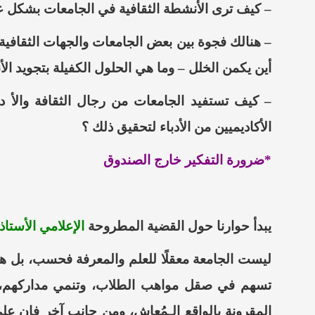
– كيف ترى الأنشطة الثقافية في الجامعات بشكل ع
– هنالك فجوة بين بعض الجامعات والجهات الثقافية ف
أين يكمن الخلل – وما هي الحلول الكفيلة بتجويد ال
– كيف تستفيد الجامعات من رجال الثقافة والأ دب
الأكاديميين من الأدباء لتحقيق ذلك ؟
*ضرورة التفكير خارج
الصندوق
يبدأ حوارنا حول القضية المطروحة
الإعلامي الأستاذ
ليست الجامعة معقلًا للعلم والمعرفة
فحسب،
بل هي
تسهم في صقل مواهب الطلاب، وتنمي مداركهم، وت
المقرونة بالواقع الـمُعاش،
ومن جانب آخر فإن على ا