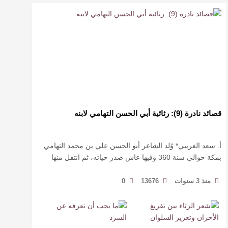
قصائد نادرة (9): رثائية أبي الحسن التهامي لابنه
أ. سعد الغريبي* وُلد الشاعر أبو الحسن علي بن محمد التهامي
بمكة حوالي سنة 360 وفيها عاش صدر حياته، ثم انتقل منها
حيث زار أقطارا إسلامية كثيرة يتكسب بمديح الأمراء، …
منذ 3 سنوات
13676
0