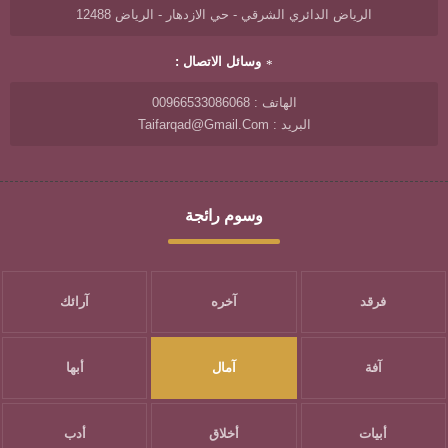
الرياض الدائري الشرقي - حي الازدهار - الرياض 12488
وسائل الاتصال :
الهاتف : 00966533086068
البريد : Taifarqad@gmail.com
وسوم رائجة
فرقد
آخره
آرائك
آفة
آمال
أبها
أبيات
أخلاق
أدب