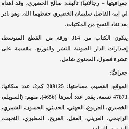
جغرافيتها – رجالاتها) تأليف: صالح الخضيري، وقد أهداه
لي ابنه الفاضل سليمان الخضيري حفظهما الله. وهو نادر
بعد نفاد النسخ من المكتبات.
يتكون الكتاب من 314 ورقة من القطع المتوسط،
إصدارات الدار الصوتية للنشر والتوزيع، مقسمة على
عشرة فصول، المحتوى شامل.
جغرافيًّا
:
الموقع: القصيم، مساحتها: 208125 كم2، عدد سكانها:
47873 نسمة، يقدر عدد أسرها (4656)، منهم: (السويلم،
الخضيري، الجربوع، الجهني، الحديثي، الحسون، الشمري،
الراجحي، العريني، العقل، الفريح، المطيري، النحيت،
النفيسة، النملة).