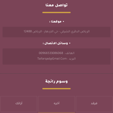
تواصل معنا
موقعنا :
الرياض الدائري الشرقي - حي الازدهار - الرياض 12488
وسائل الاتصال :
الهاتف : 00966533086068
البريد : Taifarqad@gmail.com
وسوم رائجة
فرقد
آخره
آرائك