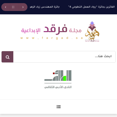
زين بجائزة “رواد العمل التطوعي 4”
جائزة المهندس زياد الزهراني للتفوق العلمي تكرّم نخبة م
آليات البناء الاستهلالي في رواية : ( على كف رتويت ) للدكتورة زينب الخضيري