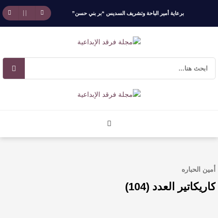
برعاية أمير الباحة وتشريف السديس “بر بني حسن”
تكرّم الفائزين بجائزة “رواد العمل التطوعي 4”
جائزة المهندس زياد الزهراني للتفوق العلمي تكرّم
نخبة من أبناء وبنات الأطاولة
مهرجان الأطاولة التراثي يجمع الشاعر عبدالواحد
بجمهوره
افتتاحية العدد 130
أمين الحباره
الروائي جابر محمد مدخلي: أحضر داخل رواياتي
كاريكاتير العدد (104)
بحذر، والثقافة قوتنا الناعمة لمخاطبة العالم.