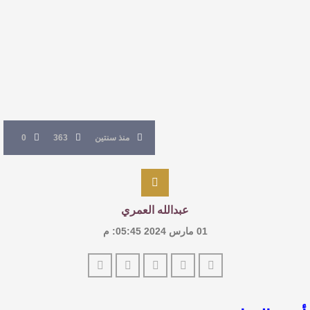
القيمة الأدبية بين استحقاق النص وسلطة الجائزة
​ اللون الأحمر وشاح سردية الأدب وسر رمزية
النصوص
آليات البناء الاستهلالي في رواية : ( على كف رتويت )
منذ سنتين
363
0
للدكتورة زينب الخضيري
عبدالله العمري
01 مارس 2024 05:45: م