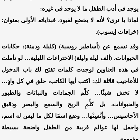
يوجد في أدب الطفل ما لا يوجد في غيره:
لماذا يا ترى؟ لأنه لا يخضع لقيود، فبداياته الأولى بعنوان:
(خرافات إيسوب).
وقد نسمع عن (أساطير روسية) (كليلة ودمنة): حكايات
الحيوانات، (ألف ليلة وليلة) الاختراعات الليلية… لو تأملت
في هذه العناوين لوجدت كلمات تفتح لك باب الدخول
للأعاجيب قائلة لك: اكتب أيها الكاتب، حلق في كل وادٍ…
لا تخش شيئًا… كلّم الجمادات والنباتات والطيور
والحيوانات، بل كلِّمِ الريح والسمع والبصر ودقيق
الأحاسيس… وأنْسِنْها… وضع اسمًا لكل ما ليس له اسم،
واجعل لها عوالم قريبة من الطفل واضحة بسيطة
مفهومة.