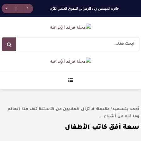
جائزة المهندس زياد الزهراني للتفوق العلمي تكرّم
نخبة من أبناء وبنات الأطاولة
مهرجان الأطاولة التراثي يجمع الشاعر عبدالواحد
بجمهوره
افتتاحية العدد 130
الروائي جابر محمد مدخلي: أحضر داخل رواياتي
بحذر، والثقافة قوتنا الناعمة لمخاطبة العالم.
أحمد بنسعيد* مقدمة: لا تزال الملايين من الأسئلة تلف هذا العالم
القيمة الأدبية بين استحقاق النص وسلطة الجائزة
وما فيه من أشياء …
سعة أفق كاتب الأطفال
​ اللون الأحمر وشاح سردية الأدب وسر رمزية