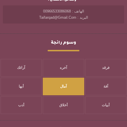
وسائل الاتصال :
الهاتف : 00966533086068
البريد : Taifarqad@gmail.com
وسوم رائجة
فرقد
آخره
آرائك
آفة
آمال
أبها
أبيات
أخلاق
أدب