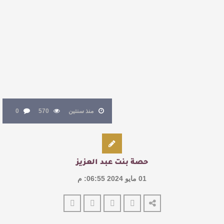
النصوص
آليات البناء الاستهلالي في رواية : ( على كف رتويت )
للدكتورة زينب الخضيري
عتبات التأويل وقراءة التشكيل الصوفي والفلسفي
في “مملكة الله” للدكتور محمد بدوي
منذ سنتين
570
0
حصة بنت عبد العزيز
01 مايو 2024 06:55: م