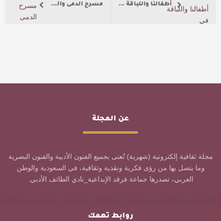
‏أطفالنا واللباقة في الحديث
مسرح الدمى والذكاء الاصطناعي.. ثنائية إبداعية جديدة
عن المجلة
مجلة ثقافية إلكترونية (شهرية) تُعنى بجميع الفنون الأدبية والفنون البصرية
وما يتصل بها من رؤى فكرية ونقدية وثقافية، في السعودية والوطن
العربي، تصدرها جماعة فرقد الإبداعية_نادي الطائف الأدبي.
روابط تهمك