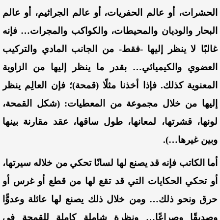
الحشرات، أو عالم الحفريات، أو عالم الجراثيم، أو عالم
البحار والوديان والمحيطات، والكواكب والمجرات… فإنه
غالبًا لا ينظر إليها -فقط- من الجانب المادي والتركيب
العضوي والكيميائي… بقدر ما ينظر إليها من الزاوية
المعنوية كذلك. فإذا أخذنا مثلًا (قمحة)؛ فإن العالِم ينظر
إليها من خلال مجموعة من المعطيات: (شكل القمحة،
لونها، قشرتها، لمعانها، طول ساقها، عقد مقارنة بينها
وبين غيرها…).
أما الكاتب فإنه قد يصنع لها لسانًا تحكي من خلاله سيرتها،
أو تحكي الحكايات التي قد تقع لها من قطع أو غرس أو
حرق ونحو ذلك… ومن خلال ذلك يصنع لها عائلة وعدوًّا
وصديقًا وصراعًا… ونظرة شاملة كاملة للقمحة في