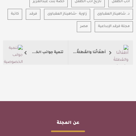
أدب الطفل
تاريخ أدب الطفل
حصة بنت عبدالعزيز
د. شاهيناز العقباوى
زاوية -شاهيناز العقباوى
فرقد
كاتبة
مجلة فرقد الإبداعية
مصر
أطفَالُنا والعُطلةُ الصَّيفيَّة
تنمية جوانب الخصوصية والإبداع.. في أدب الطفل
عن المجلة