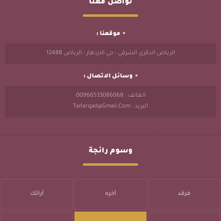
تواصل معنا
موقعنا :
الرياض الدائري الشرقي - حي الازدهار - الرياض 12488
وسائل الاتصال :
الهاتف : 00966533086068
البريد : Taifarqad@gmail.com
وسوم رائجة
فرقد
آخره
آرائك