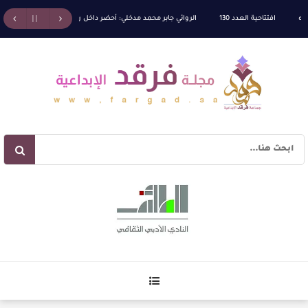
افتتاحية العدد 130
الروائي جابر محمد مدخلي: أحضر داخل رواياتي بحذر، والثقافة قوتنا ال
كة الله” للدكتور محمد بدوي
عنترة بن شداد… الشاعر الفارس