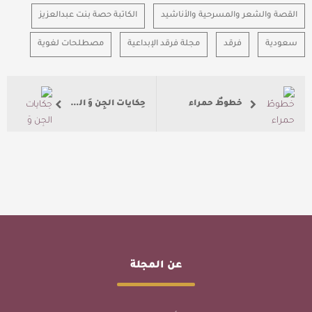
القصة والشعر والمسرحية والأناشيد
الكاتبة حصة بنت عبدالعزيز
سعودية
فرقد
مجلة فرقد الإبداعية
مصطلحات لغوية
خطوطٌ حمراء
حِكايات الجِن وَ السَحَرة في أدب الأطفال.. من العالم العربي إلى أوروبا
عن المجلة