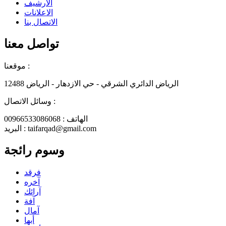
الأرشيف
الاعلانات
الاتصال بنا
تواصل معنا
موقعنا :
الرياض الدائري الشرقي - حي الازدهار - الرياض 12488
وسائل الاتصال :
الهاتف : 00966533086068
البريد : taifarqad@gmail.com
وسوم رائجة
فرقد
آخره
آرائك
آفة
آمال
أبها