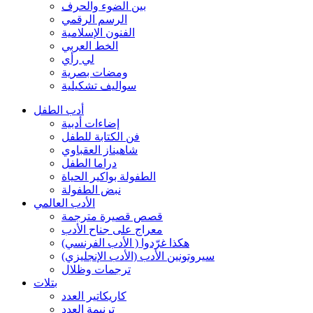
بين الضوء والحرف
الرسم الرقمي
الفنون الإسلامية
الخط العربي
لي رأي
ومضات بصرية
سواليف تشكيلية
أدب الطفل
إضاءات أدبية
فن الكتابة للطفل
شاهيناز العقباوي
دراما الطفل
الطفولة بواكير الحياة
نبض الطفولة
الأدب العالمي
قصص قصيرة مترجمة
معراج على جناح الأدب
هكذا غرّدوا ( الأدب الفرنسي)
سيروتونين الأدب (الأدب الإنجليزي)
ترجمات وظلال
بتلات
كاريكاتير العدد
ترنيمة العدد