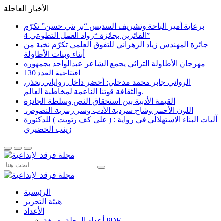
الأخبار العاجلة
برعاية أمير الباحة وتشريف السديس “بر بني حسن” تكرّم
الفائزين بجائزة “رواد العمل التطوعي 4”
جائزة المهندس زياد الزهراني للتفوق العلمي تكرّم نخبة من
أبناء وبنات الأطاولة
مهرجان الأطاولة التراثي يجمع الشاعر عبدالواحد بجمهوره
افتتاحية العدد 130
الروائي جابر محمد مدخلي: أحضر داخل رواياتي بحذر،
والثقافة قوتنا الناعمة لمخاطبة العالم.
القيمة الأدبية بين استحقاق النص وسلطة الجائزة
​ اللون الأحمر وشاح سردية الأدب وسر رمزية النصوص
آليات البناء الاستهلالي في رواية : ( على كف رتويت ) للدكتورة
زينب الخضيري
الرئيسية
هيئة التحرير
الأعداد
أعداد المجلة بصيغة PDF