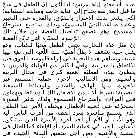
بعدما أسمعتها إياها مرتين؛ لذا أقول: إنّ الطفل في سنّ
ما قبل المدرسة يحتاج إلى عناية خاصة ومتابعة استثنائية؛
لكي يشعر بذلك الاعتزاز بالتفوّق، والقدرة على التعبير
وإعادة صياغة النصّ المسموع، وبذلك يستطيع استرجاع
المسموع وهو يتصفح تفاصيل القصة من خلال تلك
الرّسوم المعبّرة التي تزيّن القصة.
إنّ مثل هذه التجارب تجعل الطفل محبًّا للكتاب، وهو
يقبل عليه بشغف لا يقلّ أهميّة تلك اللّعبة التي تقع ليها
عينيه، وتساهم هذه التجربة في إثراء قاموسه اللغوي قبل
الالتحاق بالمدرسة، ولعلّ الكثير من الأولياء والمربين لا
يعطون لهذه العمليّة أهمية كبرى في مجال التربية
والتعليم، ومن الأساليب الأخرى عملية التسميع عبر
الأجهزة، منها الهاتف والفيديو والوسائط السمعية
البصرية؛ بشرط ألا يدمن الأطفال تلك الوسائط ويهملون
فعل القراءة، واسترجاع المسموع ولذك لتأثير الصورة
المتحرّكة على ذهنية الأطفال، ويختلف الأمر عند الطفل
الذي يستمع مباشرة سرد القصة من أقرب الناس إليه
وهو الأب أو الأم أو أحد أفراد الأسرة الذين يمتلكون
الأسلوب الجيد في عملية السرد، أو الإلقاء كما الحال في
النشيد والأغنية، ومن أجل تحقيق النتائج الجيدة في