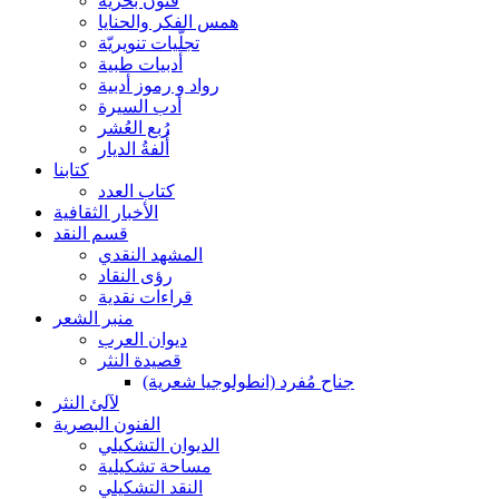
فنون بحرية
همس الفكر والحنايا
تجلّيات تنويريّة
أدبيات طبية
رواد و رموز أدبية
أدب السيرة
رُبع العُشر
أُلفةُ الديار
كتابنا
كتاب العدد
الأخبار الثقافية
قسم النقد
المشهد النقدي
رؤى النقاد
قراءات نقدية
منبر الشعر
ديوان العرب
قصيدة النثر
جناح مُفرد (انطولوجيا شعرية)
لآلئ النثر
الفنون البصرية
الديوان التشكيلي
مساحة تشكيلية
النقد التشكيلي