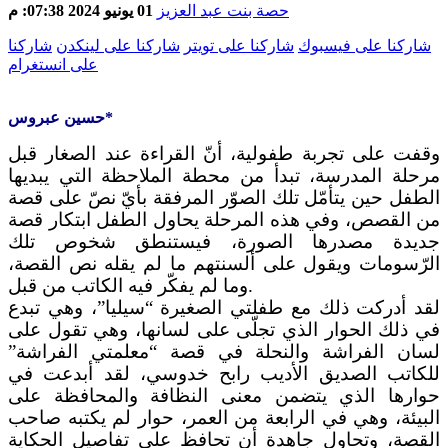
حصة بنت عبد العزيز
01 يونيو 2024 07:38: م
شاركنا على فيسبوك
شاركنا على تويتر
شاركنا على لينكدن
شاركنا
على انستغرام
حسين عبروس*
وقفت على تجربة طفولية، أنّ القراءة عند الصغار قبل
مرحلة المدرسة، تبدأ من محطة الملاحظة التي يبديها
الطفل حين يتأمّل تلك الصوّر المرفقة بأيّ نصّ على قصة
من القصص، وفي هذه المرحلة يحاول الطفل ابتكار قصة
جديدة مصدرها الصورة، فيستنطق شخوص تلك
الرّسومات ويقول على ألسنتهم ما لم يقله نص القصة،
وما لم يفكّر فيه الكاتب من قبل.
لقد أدركت ذلك مع طفلتي الصغيرة “سيليا”، وهي تبدع
في ذلك الحوار الذي تجلّى على لسانها، وهي تقول على
لسان الفراشة والنحلة في قصة “معلمتي الفراشة”
للكاتب الصديق الأديب رابح خدوسي، لقد أبدعت في
حوارها الذي يتضمن معنى النظافة والمحافظة على
البيئة، وهي في الرابعة من العمر، حوار لم يكتبه صاحب
القصة، وتحاول جاهدة أن تحافظ على تفاصيل الحكاية