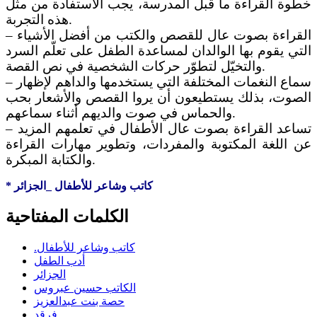
خطوة القراءة ما قبل المدرسة، يجب الاستفادة من مثل
هذه التجربة.
– القراءة بصوت عال للقصص والكتب من أفضل الأشياء
التي يقوم بها الوالدان لمساعدة الطفل على تعلّم السرد
والتخيّل لتطوّر حركات الشخصية في نص القصة.
– سماع النغمات المختلفة التي يستخدمها والداهم لإظهار
الصوت، بذلك يستطيعون أن يروا القصص والأشعار بحب
والحماس في صوت والديهم أثناء سماعهم.
– تساعد القراءة بصوت عال الأطفال في تعلمهم المزيد
عن اللغة المكتوبة والمفردات، وتطوير مهارات القراءة
والكتابة المبكرة.
* كاتب وشاعر للأطفال _الجزائر
الكلمات المفتاحية
.كاتب وشاعر للأطفال
أدب الطفل
الجزائر
الكاتب حسين عبروس
حصة بنت عبدالعزيز
فرقد