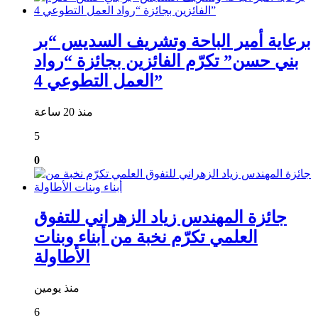
برعاية أمير الباحة وتشريف السديس “بر
بني حسن” تكرّم الفائزين بجائزة “رواد
العمل التطوعي 4”
منذ 20 ساعة
5
0
جائزة المهندس زياد الزهراني للتفوق
العلمي تكرّم نخبة من أبناء وبنات
الأطاولة
منذ يومين
6