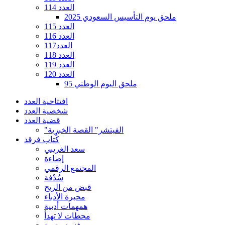
العدد 114
ملحق يوم التأسيس السعودي 2025
العدد 115
العدد 116
العدد117
العدد 118
العدد 119
العدد 120
ملحق اليوم الوطني 95
افتتاحية العدد
شخصية العدد
قضية العدد
"الفيتشر" القصة الخبرية
كُتاب فرقد
سعد الغريبي
إضاءة
المجتمع الرقمي
سُدْفة
قبض من الريح
محبرة الأدباء
همهمات أدبية
محطات لا تهدأ