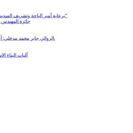
برعاية أمير الباحة وتشريف السديس “بر بني حسن” تكرّم الفائزين بجائزة “رواد العمل التطوعي 4”
جائزة المهندس زي
الروائي جابر محمد مدخلي: أحضر داخل رواياتي بحذر، والثقافة قوتنا الناعمة لمخاطبة العالم.
آليات البناء ا