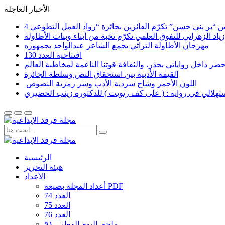
الأخبار العاجلة
اد الزهراني للتفوق العلمي تكرّم نخبة من أبناء وبنات الأطاولة
مهرجان الأطاولة التراثي يجمع الشاعر عبدالواحد بجمهوره
افتتاحية العدد 130
القيمة الأدبية بين استحقاق النص وسلطة الجائزة
​ اللون الأحمر وشاح سردية الأدب وسر رمزية النصوص
لاستهلالي في رواية : ( على كف رتويت ) للدكتورة زينب الخضيري
الرئيسية
هيئة التحرير
الأعداد
أعداد المجلة بصيغة PDF
العدد 74
العدد 75
العدد 76
ملحق اليوم الوطني ٩١