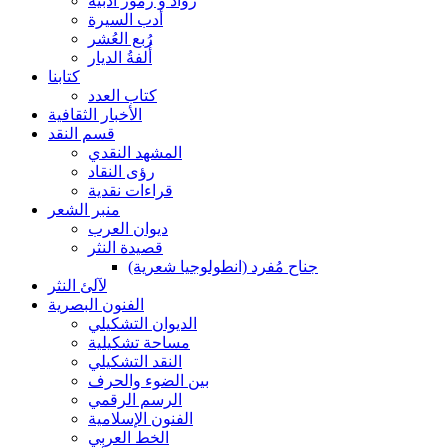
رواد و رموز أدبية
أدب السيرة
رُبع العُشر
أُلفةُ الديار
كتابنا
كتاب العدد
الأخبار الثقافية
قسم النقد
المشهد النقدي
رؤى النقاد
قراءات نقدية
منبر الشعر
ديوان العرب
قصيدة النثر
جناح مُفرد (انطولوجيا شعرية)
لآلئ النثر
الفنون البصرية
الديوان التشكيلي
مساحة تشكيلية
النقد التشكيلي
بين الضوء والحرف
الرسم الرقمي
الفنون الإسلامية
الخط العربي