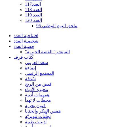
العدد117
العدد 118
العدد 119
العدد 120
ملحق اليوم الوطني 95
افتتاحية العدد
شخصية العدد
قضية العدد
"الفيتشر" القصة الخبرية
كُتاب فرقد
سعد الغريبي
إضاءة
المجتمع الرقمي
سُدْفة
قبض من الريح
محبرة الأدباء
همهمات أدبية
محطات لا تهدأ
فنون بحرية
همس الفكر والحنايا
تجلّيات تنويريّة
أدبيات طبية