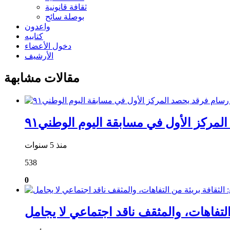
ثقافة قانونية
بوصلة سائح
واعدون
كتابيه
دخول الأعضاء
الأرشيف
مقالات مشابهة
لمركز الأول في مسابقة اليوم الوطني٩١
منذ 5 سنوات
538
0