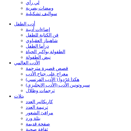
لي رأي
ومضات بصرية
سواليف تشكيلية
أدب الطفل
إضاءات أدبية
فن الكتابة للطفل
شاهيناز العقباوي
دراما الطفل
الطفولة بواكير الحياة
نبض الطفولة
الأدب العالمي
قصص قصيرة مترجمة
معراج على جناح الأدب
هكذا غرّدوا ( الأدب الفرنسي)
سيروتونين الأدب (الأدب الإنجليزي)
ترجمات وظلال
بتلات
كاريكاتير العدد
ترنيمة العدد
مرافئ الشعور
بتلة ورد
صفحة قديمة
ثقافة صحية