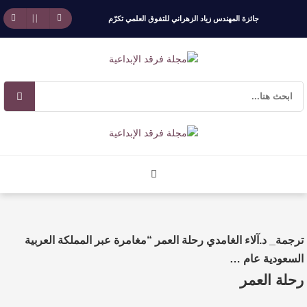
جائزة المهندس زياد الزهراني للتفوق العلمي تكرّم
نخبة من أبناء وبنات الأطاولة
مهرجان الأطاولة التراثي يجمع الشاعر عبدالواحد
بجمهوره
افتتاحية العدد 130
الروائي جابر محمد مدخلي: أحضر داخل رواياتي
بحذر، والثقافة قوتنا الناعمة لمخاطبة العالم.
ترجمة_ د.آلاء الغامدي رحلة العمر “مغامرة عبر المملكة العربية
القيمة الأدبية بين استحقاق النص وسلطة الجائزة
السعودية عام …
رحلة العمر
​ اللون الأحمر وشاح سردية الأدب وسر رمزية