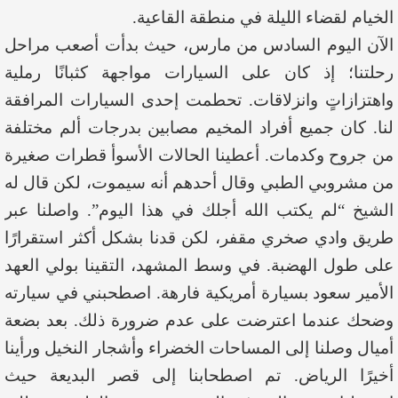
الخيام لقضاء الليلة في منطقة القاعية.
الآن اليوم السادس من مارس، حيث بدأت أصعب مراحل
رحلتنا؛ إذ كان على السيارات مواجهة كثبانًا رملية
واهتزازاتٍ وانزلاقات. تحطمت إحدى السيارات المرافقة
لنا. كان جميع أفراد المخيم مصابين بدرجات ألم مختلفة
من جروح وكدمات. أعطينا الحالات الأسوأ قطرات صغيرة
من مشروبي الطبي وقال أحدهم أنه سيموت، لكن قال له
الشيخ “لم يكتب الله أجلك في هذا اليوم”. واصلنا عبر
طريق وادي صخري مقفر، لكن قدنا بشكل أكثر استقرارًا
على طول الهضبة. في وسط المشهد، التقينا بولي العهد
الأمير سعود بسيارة أمريكية فارهة. اصطحبني في سيارته
وضحك عندما اعترضت على عدم ضرورة ذلك. بعد بضعة
أميال وصلنا إلى المساحات الخضراء وأشجار النخيل ورأينا
أخيرًا الرياض. تم اصطحابنا إلى قصر البديعة حيث