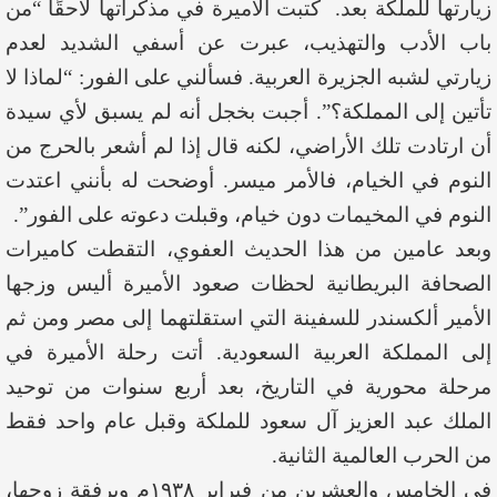
زيارتها للملكة بعد. كتبت الأميرة في مذكراتها لاحقًا “من
باب الأدب والتهذيب، عبرت عن أسفي الشديد لعدم
زيارتي لشبه الجزيرة العربية. فسألني على الفور: “لماذا لا
تأتين إلى المملكة؟”. أجبت بخجل أنه لم يسبق لأي سيدة
أن ارتادت تلك الأراضي، لكنه قال إذا لم أشعر بالحرج من
النوم في الخيام، فالأمر ميسر. أوضحت له بأنني اعتدت
النوم في المخيمات دون خيام، وقبلت دعوته على الفور”.
وبعد عامين من هذا الحديث العفوي، التقطت كاميرات
الصحافة البريطانية لحظات صعود الأميرة أليس وزجها
الأمير ألكسندر للسفينة التي استقلتهما إلى مصر ومن ثم
إلى المملكة العربية السعودية. أتت رحلة الأميرة في
مرحلة محورية في التاريخ، بعد أربع سنوات من توحيد
الملك عبد العزيز آل سعود للملكة وقبل عام واحد فقط
من الحرب العالمية الثانية.
في الخامس والعشرين من فبراير ١٩٣٨م وبرفقة زوجها،