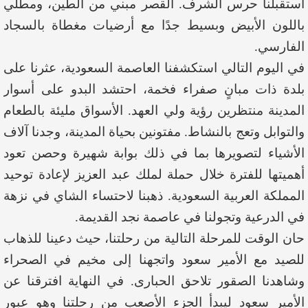
استقبلنا حرس الشرف. القصر مبني من الطين، ومطلي
باللون الأبيض وبسيط جدًا مع أرضيات مغطاة بالسجاد
الفارسي.
في اليوم التالي استكشفنا العاصمة السعودية، عثرنا على
بلدة ذات مبانٍ صفراء فخمة، احتشد البدو على أسوار
المدينة منتظرين رؤية ولي العهد. الأسواق مليئة بالطعام
والتوابل وتعج بالنشاط. مفتونين بحياة المدينة، وجدنا آلاف
الأشياء لتصويرها بما في ذلك بوابة شهيرة وحصن تعود
أهميتها للفترة خلال حملة لملك عبد العزيز لإعادة توحيد
المملكة العربية السعودية. ذهبنا لاحتساء الشاي في نزهة
في الدرعية وتجولنا في عاصمة نجد القديمة.
حان الوقت للمرحلة التالية من رحلتنا، حيث دعينا للذهاب
للصيد مع الأمير سعود واتجهنا إلى مخيم في الصحراء
وشاهدنا الصقور تلاحق الحبارى. في النهاية افترقنا عن
الأمير سعود ليبدأ الجزء الأصعب من رحلتنا وهو عبور