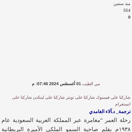
منذ سنتين
النصوص
554
0
آليات البناء الاستهلالي في رواية : ( على كف رتويت )
للدكتورة زينب الخضيري
عتبات التأويل وقراءة التشكيل الصوفي والفلسفي
في “مملكة الله” للدكتور محمد بدوي
مي الطيب
01 أغسطس 2024 07:46: م
شاركنا على فيسبوك
شاركنا على تويتر
شاركنا على لينكدن
شاركنا على
انستغرام
ترجمة_ د.آلاء الغامدي
رحلة العمر “مغامرة عبر المملكة العربية السعودية عام
١٩٣٨م بقلم صاحبة السمو الملكي الأميرة البريطانية