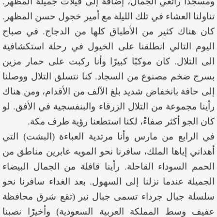
ومسجدًا رائعي الجمال، إضافة إلى فيلات جميلة المظهر.
تناولنا العشاء في تلك الليلة مع أمير خجول حسن المظهر.
كان هناك كثير من الأطباق كلها من الدجاج. في صباح
اليوم التالي انطلقنا على الخيول في رحلة استكشافية
الى التلال. كان موكبًا كبيرًا وأنا ركبت على حمار مزين
بسرج ضخم مصنوع من السجاد. كنا نتسلق التلال ووصلنا
إلى حافة بانخفاض شديد بلغ الآلف من الأقدام، ومن هناك
رأينا مجموعة من التلال الزرقاء والبنفسجية في الأفق. لو
كان الجو أكثر صفاءً، لكنا استطعنا رؤية طرف مكة.
في الرابع من مارس وأنا مرتدية العباءة (البشت) التي
أهداني إياها الملك، سافرنا نحو المويه عابرين مناطق من
الحمم السوداء القاحلة. رأينا قافلة من الجمال البيضاء
الجميلة عندما نزلنا إلى السهول. بعد الغداء سافرنا نحو
سلسلة جبال جرداء تسمى جبال نير (تقع شرق محافظة
عفيف وسط المملكة العربية السعودية) وأخيرًا نصبنا