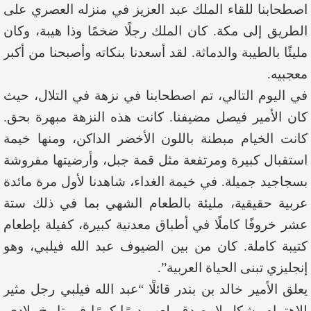
اصطحابنا للقاء الملك عبد العزيز في منزله العصري على
الطريق إلى مكة. كان الملك رجلًا ضخمًا وذا هيبة، وكان
مليئًا بالطيبة والدماثة. لقد أسعدنا بنكاته وأصبحنا من أكبر
معجبيه.
في اليوم التالي، تم اصطحابنا في نزهة في التلال، حيث
كان الأمير فيصل مضيفنا. كانت هذه النزهة مبهرة بحق.
كانت الخيام مبطنة باللون الأخضر الداكن، ومنها خيمة
استقبال كبيرة ومرتفعة مثل قمة جبل، وأرضيتها مفروشة
بسجاجيد جميلة. في خيمة الغداء، شاهدنا لأول مرة مائدة
عربية حقيقية، مليئة بالطعام الشهي بما في ذلك ستة
عشر خروفًا كاملًا في أطباق معدنية كبيرة، كفيلة بإطعام
كتيبة كاملة. كان من بين الضيوف عبد الله فيلبي، وهو
إنجليزي تبنى الحياة العربية”.
يعلق الأمير خالد بن بندر قائلًا “عبد الله فيلبي رجل مثير
للاهتمام بشكل لا يصدق، لعب دورًا كبيرًا في تاريخ بلادي.