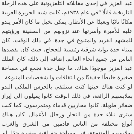
عبد العزيز في إحدى مقابلاته التلفزيونية على هذه الرحلة
التاريخية قائلًا “في عام ١٩٣٨م، كانت شبه الجزيرة العربية
مكانًا نائيًا وبعيدًا عن الأنظار. يمكن تخيل ما كان الأمر يبدو
عليه للأميرة وأسرتها عند نزولهم من السفينة ورؤيتهم
للمشهد الفريد والمتنوع في جدة. في ذلك الوقت، كان
ميناء جدة بوابة شرقية رئيسية للحجاج، حيث كان يقصدها
الناس من جميع أنحاء العالم. إضافة إلى ذلك، كان الملك
عبد العزيز موجودًا هناك، ما جعل جدة تجمع في مساحة
صغيرة خليطًا حقيقيًا من الثقافات والشخصيات المتنوعة.
لو كنت هناك حينها كنت ستلتقي بالحرس الملكي البدو
بملابسهم الرائعة، في ذلك الوقت كانوا يميلون إلى إبراز
ضفائر طويلة. كانوا محاربين قدماء ومتمرسون. كما كنت
سترى نبلاء جدة من التجار ورجال الأعمال. كان هناك
أنواع مختلفة من الناس قادمين من الشرق والغرب
بملابسهم المتنوعة، في مساحة جغرافية صغيرة جدًا. لم