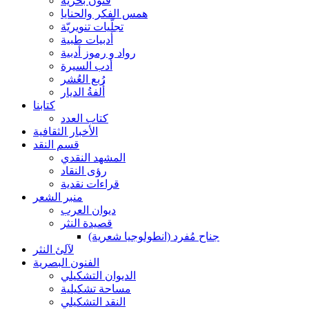
فنون بحرية
همس الفكر والحنايا
تجلّيات تنويريّة
أدبيات طبية
رواد و رموز أدبية
أدب السيرة
رُبع العُشر
أُلفةُ الديار
كتابنا
كتاب العدد
الأخبار الثقافية
قسم النقد
المشهد النقدي
رؤى النقاد
قراءات نقدية
منبر الشعر
ديوان العرب
قصيدة النثر
جناح مُفرد (انطولوجيا شعرية)
لآلئ النثر
الفنون البصرية
الديوان التشكيلي
مساحة تشكيلية
النقد التشكيلي