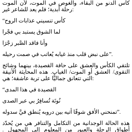
كأس الدنو من البقاء، والغوص في الموت، لأن الموت
رحلة أبدية؛ فلم يعد للشاعر غير:
“كأس تنسيني عذابات الروح
لما الشوق يستبد بي فجْرا
وأنا فاقد الصَّبر زجْرَا
على نبض قلب منذ غيابه يُعاتب في صمت رحيله”.
تلتقي الكأس والعشق على حافة القصيدة، بينهما وشائج
التقوى/ العشق أو الموت/ الغياب. هذه المحايثة الأنيقة
التي تتعانق جماليًّا على تربة عاشقة؛ هي:
“القصيدة في هذا المدى
نُوتَة تُسافِرُ بي عبر الصدى
تمنحني الأفق شوقًا أتيه بين دروبه يُنطق فيَّ سدوله”.
هذه الحالة الوجدانية من التكامل والتنافر هي من يُحدّد
أطواق الرحلة والعبور من المعلوم إلى المجهول .