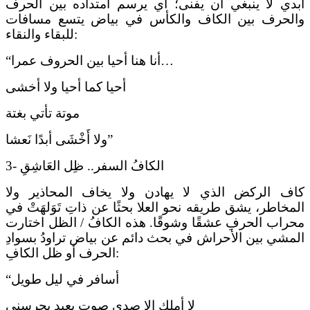
أبدي لا ينبغي أن يفنى؛ أي يرسم امتداده بين الحرف
والحرف بين الكاف والكأس في بياض يتسع مسافات
للبقاء والنقاء:
“أنا هنا أحيا بين الحروف عمرا…
أحيا كما أحيا ولا أخشى
موتة تأتي بغتة
ولا أَخْشَى أبدًا نَعشا”
3- الكافُ السفر.. ظِل العَاشِقِ
كاف الركض الذي لا يهادن ولا يخاف المحاذير ولا
المخاطر، يشق طريقه نحو العلا بحثًا عن ذاتِ تَوَلهَتْ في
محراب الحرفِ عشقًا وشوقًا. هذه الكافُ / الظل اختارت
المشي بين الأحراش في بحث دائم عن بياض تراودُ بسوادِ
الحرف أو ظل الكافِ:
“أسافر في ليل طويل
لا أملك إلا صدى صوت بعيد يحرسني