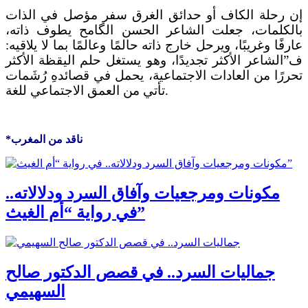
إن رحلة الكاف أو حدائق الغرق سفر مؤصل في الذات
بالكلمات، جعلت الشاعر الحسن الگامح يطوف ذاته،
عارفًا وغريبًا، ويرحل خارج ذاته حالمًا وعالمًا بما لا يلاقيه:
ف”الشاعر الأكثر تجديدًا، وهو يستغل حلم اليقظة الأكثر
تحررًا من العادات الاجتماعية، يحمل في قصائدهِ رُشَمات
تأتي من العمق الاجتماعي للغة.
*ناقد من المغرب
مكونات ومرجعيات وآفاق السرد ودلالاته..
في رواية “أم الغيث”
جماليات السرد.. في قصص الدكتور صالح
السهيمي