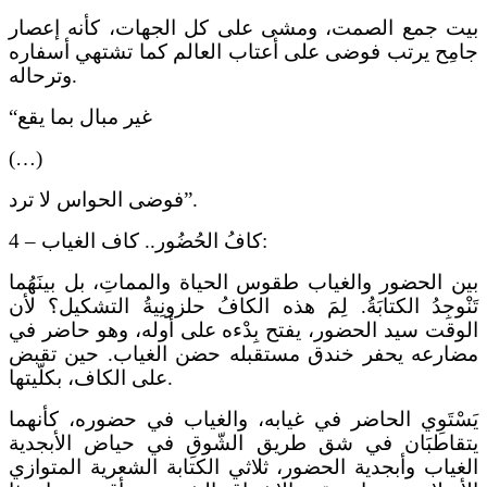
بيت جمع الصمت، ومشى على كل الجهات، كأنه إعصار
جامِح يرتب فوضى على أعتاب العالم كما تشتهي أسفاره
وترحاله.
“غير مبال بما يقع
(…)
فوضى الحواس لا ترد”.
4 – کافُ الحُضُور.. كاف الغياب:
بين الحضور والغياب طقوس الحياة والمماتِ، بل بينَهُما
تَنْوجِدُ الكتابَةُ. لِمَ هذه الكافُ حلزونِيةُ التشكيل؟ لأن
الوقت سيد الحضور، يفتح بِدْءه على أوله، وهو حاضر في
مضارعه يحفر خندق مستقبله حضن الغياب. حين تقبض
على الكاف، بكلّيتها.
يَسْتَوِي الحاضر في غيابه، والغياب في حضوره، كأنهما
يتقاطبَان في شق طريق الشّوقِ في حياض الأبجدية
الغياب وأبجدية الحضور، ثلاثي الكتابة الشعرية المتوازي