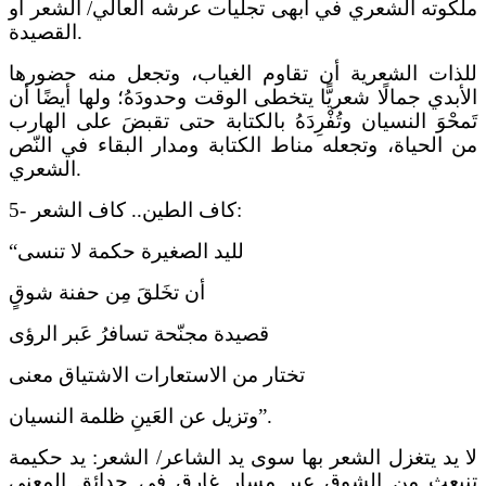
ملكوته الشعري في أبهى تجليات عرشه العالي/ الشعر أو
القصيدة.
للذات الشعرية أن تقاوم الغياب، وتجعل منه حضورها
الأبدي جمالًا شعريًّا يتخطى الوقت وحدودَهُ؛ ولها أيضًا أن
تَمحْوَ النسيان وتُفْرِدَهُ بالكتابة حتى تقبضَ على الهارب
من الحياة، وتجعله مناط الكتابة ومدار البقاء في النّص
الشعري.
5- كاف الطين.. كاف الشعر:
“لليد الصغيرة حكمة لا تنسى
أن تخَلقَ مِن حفنة شوقٍ
قصيدة مجنّحة تسافرُ عَبر الرؤى
تختار من الاستعارات الاشتياق معنى
وتزيل عن العَينِ ظلمة النسيان”.
لا يد يتغزل الشعر بها سوى يد الشاعر/ الشعر: يد حكيمة
تنبعث من الشوق عبر مسار غارق في حدائق المعنى