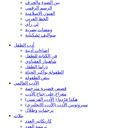
بين الضوء والحرف
الرسم الرقمي
الفنون الإسلامية
الخط العربي
لي رأي
ومضات بصرية
سواليف تشكيلية
أدب الطفل
إضاءات أدبية
فن الكتابة للطفل
شاهيناز العقباوي
دراما الطفل
الطفولة بواكير الحياة
نبض الطفولة
الأدب العالمي
قصص قصيرة مترجمة
معراج على جناح الأدب
هكذا غرّدوا ( الأدب الفرنسي)
سيروتونين الأدب (الأدب الإنجليزي)
ترجمات وظلال
بتلات
كاريكاتير العدد
ترنيمة العدد