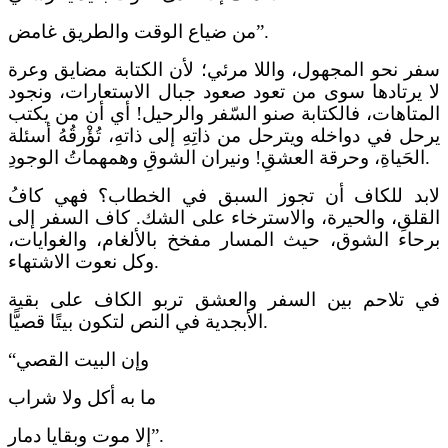
من ضياع الوقت والطريق غامض”.
سفر نحو المجهول، واللا مرئي؛ لأن الكتابة مضايق وعرة
لا يرتادها سوى من تعود صعود جبال الاستعارات، ونجود
المتاهات، فالكتابة صنو السّفر والرحيل! أي أن من يكتب
يرحل في دواخله ويترحل من ذاتِهِ إلى ذاتهِ، تُؤْرقُهُ أسئلة
الحَياةِ، وحرقة العشقِ! ونيران الشوقِ وهمهماتُ الوجودِ.
لابد للكاف أن تجوز السبق في الخطاب؟ فهي كافُ
القلقِ، والحيرة، والاسترخاء على الشك. كاف السفر إلى
برحاء الشوق، حيث المسار مفخخ بالألغام، والغوايات،
وكل نعوت الاشتهاء.
في تلاحم بين السفر والعشق تربو الكاف على بقية
الأبجدية في النص لتكون بيتًا قصيًّا.
“وإن البيت القصي
ما به أكل ولا شراب
إلا موت وبقايا دمار”.