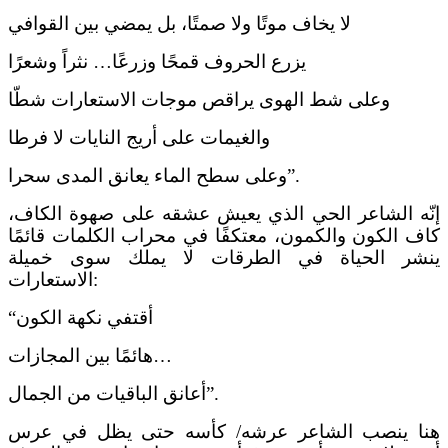
لا يخاف موتًا ولا صمتًا، بل يمضي بين القوافي
يزرع الحروف قمحًا وزرعًا… نثراً وشعرًا
وعلى شط الهوى يراقص موجات الاستعارات شطّا
والغيمات على أريج النايات لا فرطا
وعلى سطح الماء يعانق المدى سحرا”.
إنّه الشاعر الحي الذي يعيش عشقه على صهوة الكاف،
كاف الكون والكمون، معتكفًا في محراب الكلمات قائمًا
ينشر الحياة في الطرقات لا يملك سوى خميلة
الاستعارات:
“أقتفي نكهة الكون
هائمًا بين المجازات…
أعانق الباقيات من الجمال”.
هنا ينصب الشاعر عرشه/ كأسه حتى يظل في عرس