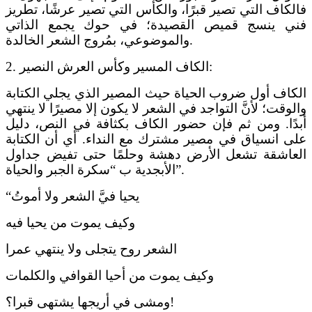
فالكاف التي تصير قبرًا، والكأس التي تصير عرشًا، تطريز
فني ينسج قميص القصيدة؛ في حوك يجمع الذاتي
والموضوعي، بمُروج الشعر الخالدة.
2. الكاف المسير وكأس العرش النصير:
الكاف أول ضروب الحياة حيث المصير الذي يجلي الكتابة
والوقت؛ لأنَّ التواجد في الشعر لا يكون إلا مصيرًا لا ينتهي
أبدًا. ومن ثم فإن حضور الكاف بكثافة في النص، دليل
على انسياق في مصير مشترك مع النداء. أي أن الكتابة
العاشقة تشعل الأرض دهشة وحلمًا حتى تفيض جداول
الأبجدية ب “سكرة الجبر والحياة”.
“يحيا فيَّ الشعر ولا أموتُ
وكيف يموت من يحيا فيه
الشعر روح يتجلى ولا ينتهي عمرا
وكيف يموت من أحيا القوافي والكلمات
ومشى في أريجها يشتهى قبرا؟!