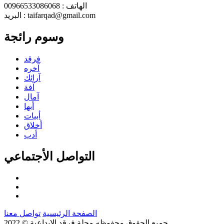
الهاتف : 00966533086068
البريد : taifarqad@gmail.com
وسوم رائجة
فرقد
آخره
آرائك
آفة
آمال
أبها
أبيات
أخلاق
أدب
التواصل الأجتماعي
الصفحة الرئيسية
تواصل معنا
جميع الحقوق محفوظه
مجلة فرقد الإبداعية
© 2022