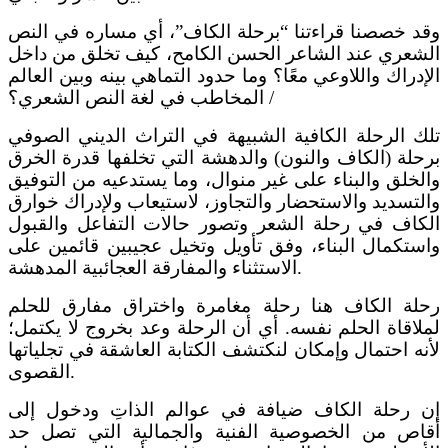
وقد خصصنا قراءتنا “برحلة الكاف”، أي مساره في النص
الشعري عند الشاعر الحسن الكامح، كيف تخلق من داخل
الإدراك واللاوعي معًا؟ وما حدود التماهي بينه وبين العالم
/ المخاطب في لغة النص الشعري؟
تلك الرحلة الكافية الشبيهة في التراث الديني الصوفي
برحلة (الكاف والنون) والدهشة التي تخلفها قدرة الخرق
والخلق والبناء على غير منوال، وما يستدعيه من التوفيق
والتسديد والاستحضار والتجاوز، لاستيعاب ولإدراك خوارق
الكاف في رحلة الشعر وتصور حالات التفاعل والقبول
واستكمال البناء، وفق تأويل وتخيل عجيبين قائمين على
الاستثناء والمفارقة العجائبية المدهشة.
رحلة الكاف هنا رحلة مغامرة واختراق مفارق للحلم
لملاقاة الحلم نفسه. أي أن الرحلة وعد بخروج لا يكتمل؛
لأنه احتمال وإمكان لنكتشف الكتابة العاشقة في تجلياتها
القصوى.
إن رحلة الكاف ضيافة في عوالم الذاتِ ودخول إلى
أقاص من الخصوصية الفنية والجمالية التي تصل حد