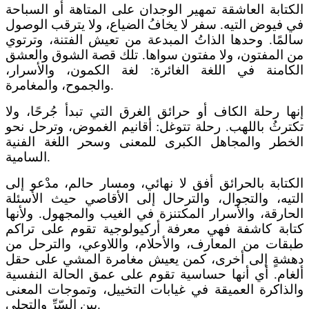
الكتابة العاشقة تمهير الوجدان على المتاهة أو السباحة
في فيوض التيه. سفر لا يخافُ الضياع، ولا يترقب الوصول
سالمًا. وحدها الذاتُ المبدعة من تعيش الفتنة، وترتوي
من المفتون، ولا مفتون سواها. تلك قصة الشوق والعشق
الكامنة في اللغة الغائرة: لغة الكمون، والأسرار،
والجموح، والمغامرة.
إنها رحلة الكاف أو حرائق الغرق التي تبدأ جُرحًا، ولا
تكترثُ باللهب. رحلة تتوغل: أقانيم الغموض، وترحل نحو
الخطر والمجاهل الكبرى للمعنى وسحر اللغة الفنية
السامية.
الكتابة بالحرائق أفق لا نهائي، ومسار حالم، مدْعو إلى
التيه، والتجوال، والترحال إلى الأقاصي حيث الأسئلة
الحارقة، والأسرار المكتنزة في الغيب والمجهول. ولأنها
كتابة كاشفة فهي معرفة أركيولوجية تقوم على تراكم
طبقات من المعارف، والأحلام، واللاوعي، والترحل من
دهشةٍ إلى أخرى، كمن يعيش مغامرة المشي على حقل
ألغام. أي أنها حساسية تقوم على عمق الحالة النفسية
والذاكرة العميقة في غيابات التخييل، وتموجات المعنى
بين السّرِّ والتجلي.