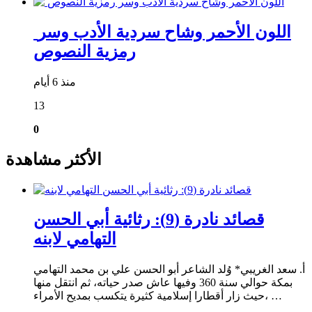
​ اللون الأحمر وشاح سردية الأدب وسر
رمزية النصوص
منذ 6 أيام
13
0
الأكثر مشاهدة
قصائد نادرة (9): رثائية أبي الحسن
التهامي لابنه
أ. سعد الغريبي* وُلد الشاعر أبو الحسن علي بن محمد التهامي
بمكة حوالي سنة 360 وفيها عاش صدر حياته، ثم انتقل منها
حيث زار أقطارا إسلامية كثيرة يتكسب بمديح الأمراء، …