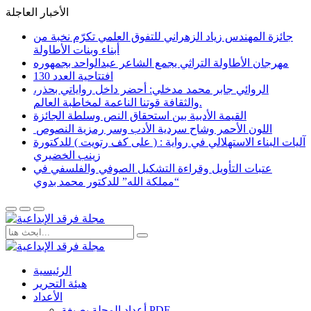
الأخبار العاجلة
جائزة المهندس زياد الزهراني للتفوق العلمي تكرّم نخبة من
أبناء وبنات الأطاولة
مهرجان الأطاولة التراثي يجمع الشاعر عبدالواحد بجمهوره
افتتاحية العدد 130
الروائي جابر محمد مدخلي: أحضر داخل رواياتي بحذر،
والثقافة قوتنا الناعمة لمخاطبة العالم.
القيمة الأدبية بين استحقاق النص وسلطة الجائزة
​ اللون الأحمر وشاح سردية الأدب وسر رمزية النصوص
آليات البناء الاستهلالي في رواية : ( على كف رتويت ) للدكتورة
زينب الخضيري
عتبات التأويل وقراءة التشكيل الصوفي والفلسفي في
“مملكة الله” للدكتور محمد بدوي
الرئيسية
هيئة التحرير
الأعداد
أعداد المجلة بصيغة PDF