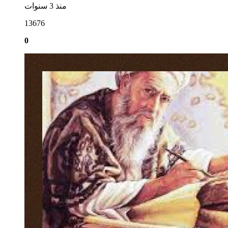
منذ 3 سنوات
13676
0