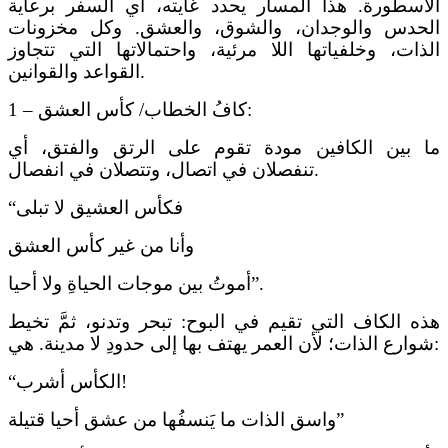
الأسطورة. هذا المسار يحدد غايته، أي السفر برعاية
الحدس والوجدان، والشوق، والعشق. وكل مخزونات
الذات، وخلفياتها اللا مرئية، واحتمالاتها التي تتجاوز
القواعد والقوانين.
1 – كافُ الخطاب/ كأس العشق:
ما بين الكافين مودة تقوم على الرتق والفتق، أي
تنفصلان في اتصال، وتتصلان في انفصال.
“فكأس العشيق لا تبلى
وأنا من غير كأس العشق
أموتُ بين موجات الحياةِ ولا أحيا”.
هذه الكاف التي تقيم في البوح: تبحر وتدنو، ثمَّ تخيط
شوارع الذات؛ لأن العمر يهتف بها إلى حدودِ لا مدينة. هي:
“الكأس أشرب!
واسق الذات ما يَنسفُها من عشق أحيا قتيلة”