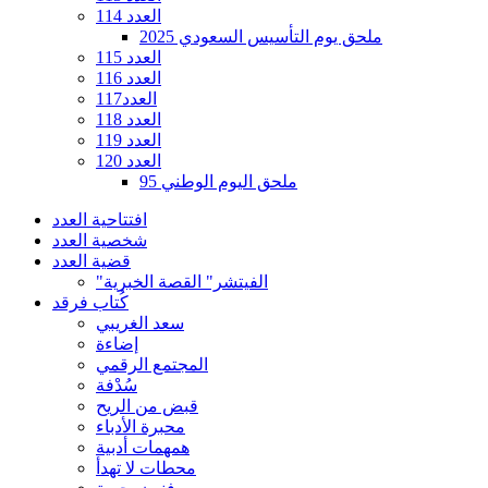
العدد 114
ملحق يوم التأسيس السعودي 2025
العدد 115
العدد 116
العدد117
العدد 118
العدد 119
العدد 120
ملحق اليوم الوطني 95
افتتاحية العدد
شخصية العدد
قضية العدد
"الفيتشر" القصة الخبرية
كُتاب فرقد
سعد الغريبي
إضاءة
المجتمع الرقمي
سُدْفة
قبض من الريح
محبرة الأدباء
همهمات أدبية
محطات لا تهدأ