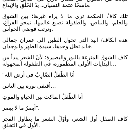
ماسحًا عتمة النسيان.. يدُ الخَلْقِ والإبداع.
تلك كافُ الحكمة ترى ما لا يراه غيرها؛ بين الشوق
والحلم، والبياض، والطفولة تصنع عالمها، تمحو الفراغ،
وترتب فوضى الحواس.
هذه الكاف/ اليد التي تحول الطين إلى عمران جمالي
خالد تظل وحدها، سيدة الطهر والوجدان.
کاف الشوق المترعة بالنور والبصيرة؛ لأنّ الشعر يبدأ من
البدايات الأولى المطمورة، في الطفولة المجهولة…
“أنَا الطّفلُ الضّارِبُ في أرض الله
أقتفي نوره بين الناس…
أنا الطّفلُ الماكث بين الحياةِ والموتِ
أبصرُ ما لا يبصر”.
كاف الطفل أول الشعر، وأوّلُ الشعر ما يطاول الفجر
الأول في التخلقِ.