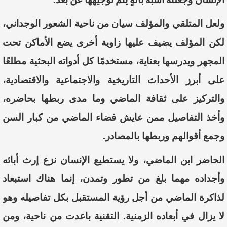
ولعل
المتلقي
والمؤلف
سيان
من
ناحية
الشعور ا
لوجداني،
لكن
المؤلف
يضيف
عليها
زاوية
أخرى
يضع
الأماكن
تحت
المجهر
ويدرسها
بعناية
،
مستخدمًا
كل
أدواته
البحثية
مطلعًا
على
أبرز
الأحداث
التاريخية
والاجتماعية
والاقتصادية،
والتركيز
على
ثقافة
الماضي
وما
مدى
ربطها
بحاضره،
وأخذ
التفاصيل
ممن
عايش
فضاء
الماضي
من
كبار
السن
وجمع
أقوالهم
وربطها
بالمصادر
.
الحاضر
ا
بن
الماضي
،
ولا
يستطيع
الإنسان
نزع
إ
رث
أ
بائه
وأجداده
مهما
بلغ
من
تطور
وتمدن،
إنما
هناك
استبعاد
لذاكرة
الماضي
من
أجل
رؤية
المستقبل
بكل
تفاصيله
وهو
لا
يزال
في
أبعاده
الزمنية
.
التقنية
باعدت
من
ناحية،
ومن