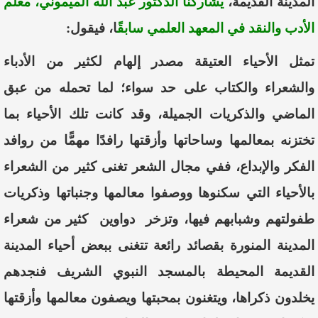
المدينة القديمة،
يشاركنا
الدكتور عبد الله
الميموني
، معلم
الأدب والنقد في المعهد العلمي سابقً
ا، فيقول:
تمثل
الأحياء
العتيقة
مصدر
إلهام
لكثير
من
الأدباء
و
الشعراء
والكتاب
على
حد
سواء
؛
لما
تحمله
من
عبق
الماضي
والذكريات
الجميلة
،
وقد
كانت
تلك
الأحياء
بما
تختزنه
بمعالمها
وساحاتها
وأزقتها
رافدًا
مهمًّا
من
روافد
الفكر
والإبداع
،
ففي
مجال
الشعر
تغنى
كثير
من
الشعراء
بالأحياء
التي
سكنوها
ووصفوا
معالمها
وجنباتها
وذكريات
طفولتهم
وشبابهم
فيها
،
وتزخر
دواوين
كثير
من
شعراء
المدينة
المنورة
بقصائد
رائعة
تتغنى
ببعض
أحياء
المدينة
القديمة
المحيطة
بالمسجد
النبوي
الشريف
فنجدهم
يخلدون
ذكر
ا
ها
،
ويتغنون
بمحبتها
ويصفون
معالمها
و
أ
زقتها