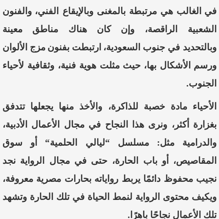
في
الغالب
هي
مرتبطة
بالمغنى
و
بالإ
يقاع
الفني
،
والفنون
الشعبية
الراقصة،
و
إ
ن
كان
هناك
مناطق
معينة
وبالتحديد
في
جنوب
السعودية
،
ارتبط
ت
بفنون
مزج
الأ
لوان
و
رسم
الأ
شكال
بها،
حيث
مثلت
هوية
فنية
،
وثقافية
لأ
حياء
الجنوب
.
الأ
حياء
ماد
ة
خصبة
للذاكر
ة،
والأ
خذ
منها
يجعلها
تتدفق
بغزارة
أ
كثر
،
و
نرى
هذا
النجاح
في
مجال
الأعمال
الأ
دبية
،
والدرامية
مثل
:
مسلسل
“
ليالي
الحلمية
“
أ
و
سوق
المقاصيص
،
أ
و
باب
الحارة
،
حتى
في
مجال
الرواية
نجد
نجيب
محفوظ دائمًا
يربط
رواياته
بحارات
مصرية
معروفة
،
و
يكيف
محتوى
الرواية
لنمط
الحياة
في
تلك
الحارة
وتشهد
تلك
الأ
عمال
نجاحًا
باهرًا
.