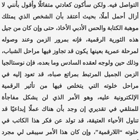
التواصل فيه.
ولكن
سأكون كعادتي متفائلًا وأقول بأنني
لا
أزال أحمل أملًا
، بحيث
أعتقد بأن الشخص الذي يمتلك
موهبة الكتابة والحس الأدبي الأخاذ، حتى وإن كان من جيل
هذه الثورية الرقمية، فإنه بمرور الزمن وعند وصوله
لمرحلة عمرية
بعينها
يكون قد تجاوز فيها مراحل الشباب،
و
ذلك
حين ولوجه لعقده السادس وما
بعده، فإن نوستالجيا
الزمن الجميل المرتبط بمراتع صباه، قد تعود إليه في
مراحل خلوته التي يتخلص فيها
من تأثير الرقمية
الإلكترونية عليه، وهو الأمر الذي لن يشكل مفاجأة
للمتلقي
في تقديري
إن وجد بأن هناك عملًا إبداعيًا قد
تناول الأحياء العتيقة
،
قد تولد عن فكر هذا الكاتب في
خلوته “اللارقمية”
،
وإن كان هذا الأمر سيبقى
لي مجرد