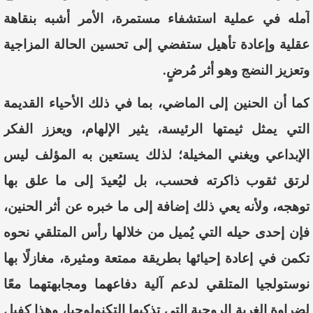
آمله
في
عملية
استشفاء
مستمرة،
الأمر
أشبه
بنقاهة
عقلية
وإعادة
تأهيل
ستفضي
إلى
تحسين
الحالة
المزاجية
وتعزيز
النضج
وهو
أثر
مُرضٍ
.
كما
أن
الحنين
إلى
الماضي،
بما
في
ذلك
الأحياء
القديمة
التي
يمثل
ثيمتها
الرئيسة
،
يثير
الإلهام
،
ويعزز
الفكر
الإبداعي
ويغني
المخيلة
؛
لذلك
يستعين
به
المؤلف
ليس
لرتق
ثقوب
ذاكرته
فحسب
،
بل
ليُعيدَ
إلى
ما
علق
بها
توهجه،
ولأنه
يعي
ذلك
إضافة
إلى
ما
خبره
عن
أثر
الحنين
،
فإن
إ
حدى
حيله
التي
يُميل
من
خلالها
رأس
المتلقي
نحوه
تكمن
في
إعادة
إحيائها
بطريقة
ممتعة
ومثيرة
،
مغازلًا
بها
نوستولجيا
المتلقي
لدعم
آلية
دفاعهما
ومجابهتهما
معًا
لضراوة
الغربة
الروحية
التي
تذكيها
التكنولوجيا
،
وهذا
كفيل