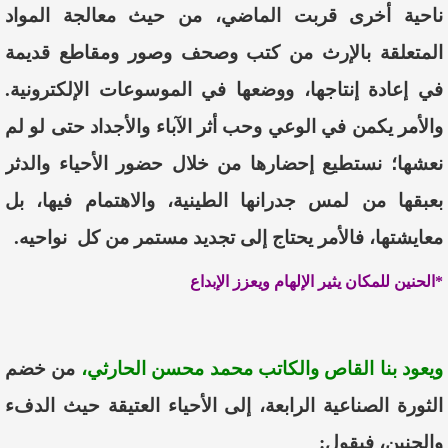
ناحية
أخرى
قربت
الماضي
،
من
حيث
معالجة
المواد
المتعلقة
بالإرث
من
كتب
وصحف
وصور
ومقاطع
قديمة
في
إعادة
إنتاجها
،
ووضعها
في
الموسوعات
الإلكترونية
.
والأمر
يكمن
في
الوعي
وحب
أثر
الآباء
والأجداد
حتى
لو
لم
نعشها؛
نستطيع
إحضارها
من
خلال
حضور
الأحياء
والدثر
بعبقها
من
لمس
جدرانها
الطينية،
والاهتمام
فيها،
بل
معا
يشتها،
فالأمر
يحتاج
إلى
تجديد
مستمر
من
كل
نواحيه
.
*الحنين للمكان يثير الإلهام ويعزز الإبداع
ويعود بنا
القاص والكاتب
محمد محسن الحارثي
،
من خضم
الثورة الصناعية الرابعة، إلى الأحياء العتيقة
حيث
الدفء
والحنين، فيقول: