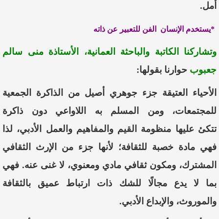
أمل.
*يستخدم الإنسان الفن للتعبير عن ذاته
وتشاركنا الكاتبة والباحثة العمانية، الأستاذة
منى سالم
جعبوب
حوارنا بقولها:
ا
لأ
حياء
العتيقة
جزء
جوهري
أ
صيل
من
الذاكر
ة
الجمعية
للمجتمعات
،
ومن
المسلم
به
ا
للاواعي
دون
ذاكرة
تتكئ
عليها
منظومة
القيم
والمفاهيم
والعمل
الأدبي،
لذا
فهي
ماد
ة
خصبة
للثقافة
؛
لأ
نها
جزء
من
الإرث
الثقافي
المشترك
،
ومكون
ثقافي
مادي
ومعنوي
،
لا
غنى
عنه
.
فهي
بما
لا
يدع
مجالًا
للشك
ذات
ارتباط
عميق
بالثقافة
والموروث
،
والإبداع
الأ
دبي
.