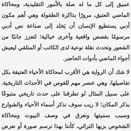
عميق
إلى
كل
ما
له
صلة
بالأمور
التقليدية
،
ومحاكاة
الماضي
العتيق،
مرورًا
بذاكرة
الطفولة
وهي
أهم
مكون
أدبي
يستطيع
الإنسان
أن
يَخلد
إلى
صناعة
نص
أدبي
مرسومًا
بقصص
واقعية
وأخرى
خيالية
؛
لتعزز
جانبًا
من
الشعور
وتحدث
نقلة
نوعية
لدى
الكاتب
أو
المتلقي
ليعيش
أجواء
الماضي
بأدوات
الحاضر
.
لا
شك
أن
الرواية
هي
الأقرب
لمحاكاة
الأحياء
العتيقة
بكل
تفاصيلها،
وهي
عنصر
مهم
للغوص
في
الأحداث
التاريخية
.
على
سبيل
المثال
لو
تطرقنا
على
حدث
تاريخي
متبوعًا
بذكر
المكان؛
لا
ريب
سوف
نذكر
أسماء
الأحياء
والشوارع
وسبب
سميتها
ونغرق
في
وصف
البيوت
ومحاكاة
الشخوص
بزيها ا
لتراثي،
كأننا
بهذا
نرسم
صورة
أو
نعرض