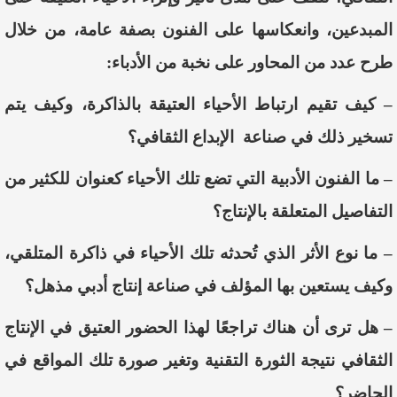
المبدعين
،
وانعكاسها على الفنون بصفة
عامة
، من خلال
طرح
عدد من المحاور على نخبة من الأدباء:
–
كيف
تقيم
ارتباط
الأحياء
العتيقة
بالذاكرة
،
وكيف
يتم
تسخير
ذلك
في
صناعة
الإبداع
الثقافي؟
–
ما
الفنون
الأدبية
التي
تضع
تلك
الأحياء
كعنوان
للكثير
من
التفاصيل
المتعلقة
بالإنتاج؟
–
ما
نوع
الأثر
الذي
ت
حدثه
تلك
الأحياء
في
ذاكرة
المتلقي
،
وكيف
يستعين
بها
المؤلف
في
صناعة
إنتاج
أدبي
مذهل؟
–
هل
ترى
أن
هناك
تراجعًا
لهذا
الحضور
العتيق
في
الإنتاج
الثقافي
نتيجة
الثورة
التقنية
وتغير
صورة
تلك
المواقع
في
الحاضر؟