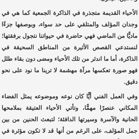
الأحياء
القديمة
متجذرة
في
الذاكرة
الجمعية
كما
هي
في
وجدان
المؤلف
والمتلقي
على
حد
سواء،
وبوصفها
جزءًا
ماديًّا
من
الماضي
فهي
حاضرة
في
حيواتنا
نتجول
برفقتها
؛
لنستدعي
القصص
الأثيرة
من
المناطق
السحيقة
في
الذاكرة،
أما
ما
اندثر
من
تلك
الأحياء
ومضى
دون
بقاء
طلل
فهو
صورة
تعكسها
مرآة
مهشمة
لا
ترينا
ما
نود
على
نحو
دقيق
.
وفي
العمل
الفني
أيًّا
كان
نوعه
وموضوعه
يمثل
الفضاء
المكاني
عنصرًا
مهمًّا،
وتأتي
الأحياء
العتيقة
بملامحها
الحانية
والآسرة
وسيرتها
الدافئة
؛
لتبعث
الحنين
من
بين
جمل
المؤلف،
على
الرغم
من
أنها
قد
لا
تكون
مؤثرة
في