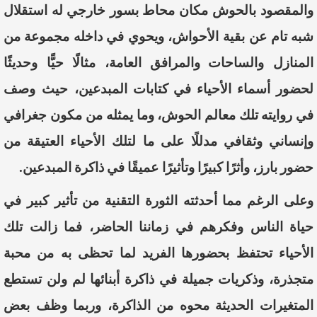
والمقصود
بالحوش
مكان
محاط
بسور
خارجي
له
استقلال
شبه
تام
عن
بقية
الأحواش
،
ويحوي
في
داخله
مجموعة
من
المنازل
والساحات
والمرافق
العامة،
مثالًا
حيًّا
وحديثًا
لحضور
أسماء
الأحياء
في
كتابات
المبدعين،
حيث
وصف
في
روايته
تلك
معالم
الحوش
،
وما
يمثله
من
مكون
جغرافي
وإنساني
وثقافي
مدللًا
على
ما
لتلك
الأحياء
العتيقة
من
حضور
بارز
،
وأثرًا
كبيرًا
وتأثيرًا
عميقًا
في
ذاكرة
المبدعين
.
وعلى
الرغم
مما
أحدثته
الثورة
التقنية
من
تأثير
كبير
في
حياة
الناس
وفكرهم
في
زماننا
الحاضر
،
فما
زالت
تلك
الأحياء
تحتفظ
بحضورها
الفريد
لما
تحظى
به
من
محبة
متجذرة
،
وذكريات
جميلة
في
ذاكرة
أبنائها
لم
ولن
تستطع
المتغيرات
الحديثة
محوه
من
الذاكرة
،
وربما
وظف
بعض