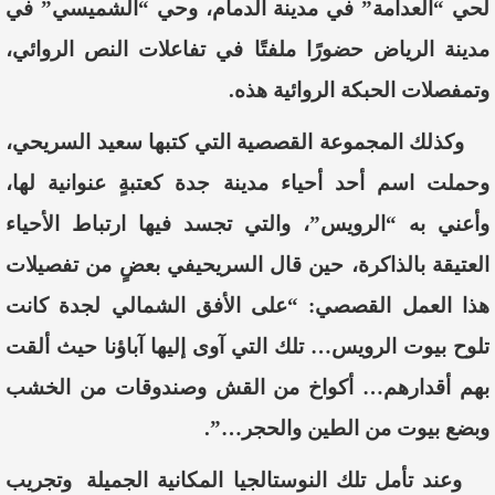
لحي “العدامة” في مدينة الدمام، وحي “الشميسي” في
مدينة الرياض حضورًا ملفتًا في تفاعلات النص الروائي،
وتمفصلات الحبكة الروائية
هذه
.
وكذلك المجموعة
القصصية التي كتبها سعيد السريحي،
وحملت اسم أحد أحياء مدينة جدة كعتبةٍ عنوانية لها،
وأعني به “الرويس”، والتي تجسد فيها ارتباط الأحياء
العتيقة بالذاكرة، حين
قال السريحي
في بعضٍ من تفصيلات
هذا
العمل
القصصي:
“على الأفق الشمالي لجدة كانت
تلوح بيوت الرويس… تلك التي آوى إليها آباؤنا حيث ألقت
بهم أقدارهم… أكواخ من القش وصندوقات من الخشب
وبضع بيوت من الطين والحجر…”.
وعند تأمل تلك النوستا
لجيا المكانية الجميلة
وتجريب