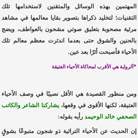
المهتمين
بهذه
الوسائل
والمتقنين
لاستخدامها
تلك
التقنيات
؛
لتخليد
ذكر
ا
ها
بتصوير
بقايا
معالمها
في
مشاهد
مرئية
مصحوبة
بتعليق
صوتي
مشحون
بالعواطف
،
ويضج
بالحنين
والشوق
حتى
بعد
ما
اندثرت
معظم
معالم
تلك
الأحياء
فأصبحت
أثرًا
بعد
عين
.
*ا
لرواية هي الأقرب لمحاكاة الأحياء العتيقة
ومن منظور القصيدة هي الأقل نصيبًا
في وصف الأحياء
العتيقة، لكنها الأقوى في وقعها،
يشاركنا الشاعر والكاتب
الصحفي
خالد
الوحيمد
رأيه بقوله:
إن
الحديث
عن
الأحياء
التراثية
ذو
شجون
متبوعًا
بشوقٍ