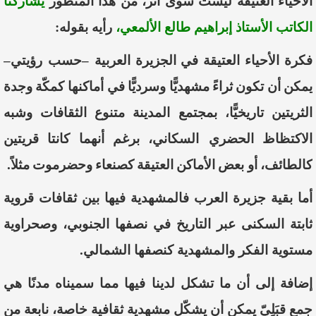
الأحياء العتيقة ليست سوى أثر، من هذا المنظور
يشاركنا
الكاتب الأستاذ
إبراهيم طالع الألمعي
،
رأيه بقوله:
فكرة
الأحياء
العتيقة
في
الجزيرة
العربية
–
حسب
رؤيتي
–
يمكن
أن
تكون
ثراءً
مشهديًّا
وسرديًّا
في
أماكنها
كمكّة
وجدة
الثريتين
تاريخيًّا
بمجتمع
المدينة
متنوع
الثقافات
وشبه
،
الاكتظاظ
الحضري
السكاني
،
برغم
أنهما
كانتا
قريتين
كالطائف،
أو
بعض
الأماكن
العتيقة
كصنعاء
وحضرموت
مثلاً
.
أما
بقية
جزيرة
العرب
فالمشهدية
فيها
بين
ثقافات
قروية
ثابتة
السكنى
عبر
التاريخ
في
نصفها
الجنوبي،
وصحراوية
مستوية
الفكر
والمشهدية
كنصفها
الشمالي
.
إضافة
إلى
أن
ما
تشكل
لدينا
فيها
مما
سميناه
مدنًا
هي
جمع
قبَلِيّ
يمكن
أن
يشكّل
مشهدية
ثقافية
خاصة،
نابعة
من