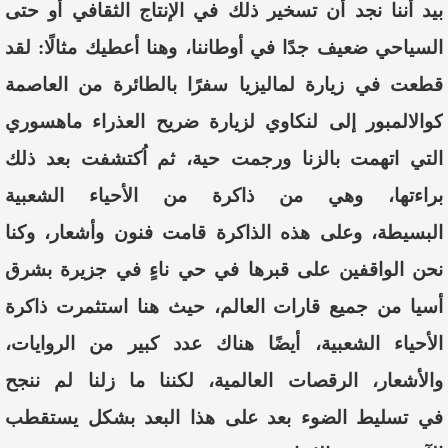
بيد
أ
ننا
نجد
أ
ن
تسخير
ذلك
في
الإنتاج
الثقافي
أ
و
حتى
السياحي
ضعيف
جدًا
في
أ
وطاننا،
وهنا
أ
عطيك
مثالًا
:
لقد
قطعت
في
زيارة
لماليزيا
سفرًا
بالطائرة
من
العاصمة
كوالا
لمبور
إ
لى
لنكاو
ي
لزيارة
ضريح
العذراء
ماهسوري
التي
ا
تهمت
بالزنا
ورجمت
حية
،
ثم
اُ
كتشفت
بعد
ذلك
براءتها
،
وهي
من
ذاكرة
من
الأ
حياء
الشعبية
البسيطة،
وعلى
هذه
الذاكرة
قامت
فنون
و
أ
شعار
،
وكنا
نحن
الواقفين
على
قبرها
في
حي
نا
ءٍ
في
جزيرة
بشرق
أ
سيا
من
جميع
قارات
العالم
،
حيث
هنا
استثمرت
ذاكرة
الأ
حياء
الشعبية
، أ
يضًا
هناك
عدد
كبير
من
الروايات
،
والأشعار
،
الرقصات
العالمية،
لكننا
ما
زلنا
لم
ننجح
في
تسليط
الضوء
بعد
على
هذا
البعد
بشكل
يستقطب