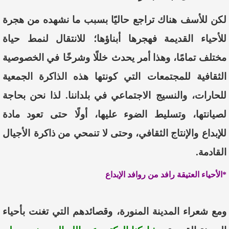
لكن
للأ
سف
هناك
تراجع
حاليًا
بسبب
ما
نشهد
ه
من
هجر
ة
للأ
حياء
القديمة
ف
هجر
ها
أ
بناؤها
؛
للانتقال
لنمط
حياة
مختلف
تمامًا
،
وهذا
أ
مر يحدث
خللًا
وشرخًا
في
الخصوصية
الثقافية
للمجتمعات
التي
كونتها
هذه
الذاكر
ة
الجمعية
للحارات
،
و
النسيج
الاجتماعي
في
بلد
ا
ننا
.
لذا
نحن
بحاجة
لصيانتها
،
وتسليط
الضوء
عليها
،
أ
ولًا
حتى
تعود
مادة
للإبداع
والإ
نتاج
الثقافي
،
وحتى
لا
تنمحي
من
ذاكرة ا
لأ
جيال
القادمة
.
*الأحياء العتيقة رافد من روافد الإبداع
ومع شعراء المدينة المنورة، وقصائدهم التي تغنت بأحياء