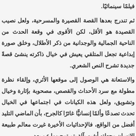
فيلمًا
سينمائيًا
.
ثم
تندرج
بعدها
القصة
القصيرة
والمسرحية،
ولعل
نصيب
القصيدة
هو
الأقل
،
لكن
الأقوى
في
وقعة
الحدث
من
الناحية
الجمالية
والوجدانية
من
ذكر
الأطلال
،
وخلق
صورة
إبداعية
تجعل
المتلقي
يعيش
في
خيال
ذاكرته
ينشئ
قصةً
جديدة
تشرح
النص
الشعري
.
و
الاستعانة
هي
الوصول
إلى
موقعها
الأثري
،
وإلقاء
نظرة
مطولة
مع
سرد
الأحداث
والقصص
،
مصحوبة
بإثارة
وخيال
وتشويق،
ولعل
هذه
الكيانات
في
اجتماعها
في
الخيال
تحدث
تصدعًا
وألمًا
إنسانيًّا غا
ئرًا
كالجرح،
بأن
الماضي
التليد
أفضل
من
الواقع،
فالإ
حداثيات
الأخيرة
غيرت
معالم
طبيعة
الإنسان
وجعلته
أشبه
بآلةٍ
يتم
توجيهها
عن
بعد
.