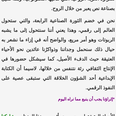
بصناعة
نص
يعبر
من
خلال
الروح
.
نحن
في
خضم
الثورة
الصناعية
الرابعة
،
والتي
ستحول
العالم
إلى
رقمي
،
وهذا
يعني
أننا
سنتحول
لى
ما
يشبه
إ
الربوتات
وهو
أمر
مريع،
والواضح
أنه
في
إزاء
ما
نشعر
به
حيال
ذلك
سنحمل
وجداننا
وذواكر
نا
عائدين
نحو
الأحياء
العتيقة
حيث
الدفء
الأصيل
،
كما
سيشكل
حضورها
في
الإنتاج
الثقافي
رئة
نتنفس
من
خلالها، لا
سيما أن
الكتابة
الإبداعية
أحد
الشؤون
الخلاقة
التي
ستبقى
عصية
على
النفوذ
الرقمي
.
*إثراؤنا
يجب
أن
ينبع
مما
نراه
اليوم