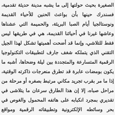
الصغيرة بحيث حولتها إلى ما
يشبه مدينة حديثة تقدمية،
فسندرك حينها بأن بواعث الحنين للأحياء القديمة
ونوستالجيا أيام الصبا البريئة
،
والحميمة
التي عشناها
وعاشها غيرنا في أحيائنا القديمة،
هي في طريقها ليس
فقط للتلاشي، وإنما قد أضحت أهميتها تشكل لهذا الجيل
التقني الذي يتملكه شغف جارف لتطبيقات التكنولوجيا
الرقمية المتسارعة والمتجددة بين ليلة
وضحاها
، أشبه ما
يكون بومضات عابرة قد تطرق منعرجات ذاكرته الوقتية،
إذا ما مر بقرب تجريد مكاني مرتبط بصغره أو مرحلة من
مراحل صباه، إلا إن هذا الطارق سرعان ما
يتلاشى في
تقديري بمجرد انكبابه على هاتفه المحمول والغوص في
بحر وسائطه الإلكترونية وتطبيقاته الرقمية ومواقع