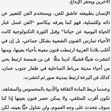
الآخرين
وي
حفز
الإ
بداع
.
ا
لإ
نسان
بطبيعته
عاشق
للفن
،
ويستخدم
الفن
للتعبير
عن
ذاته
وللتسلية
،
فهو
كما
يعرفه
بيكاسو
“ا
لفن
غسل
غبار
الحياة
اليومية
عن
حياتنا
”
وقبل ال
ثورة
التكنولوجية
كانت
ال
حياء
تمارس
الفنون
الشعبية
بشكل
جماعي، ب
ل
إ
ن
في
أ
غلب
بلادنا
العربية
ارتبطت
فنون
معينة
بأحياء
بعينها
،
ومنها
انتشرت
شيئ
ا
فشي
ئ
ا
،
لدينا
مثل
ا
فن
بن
شمسة
ارتبط
بحي
من
أ
حياء
مدين
ة
مرباط
الساحلية
في
ظفار
جنوب
عمان
،
كذلك
فن
البرعة
ارتبط
بمدينة
صور
ثم
انتشرت
.
و
عندما
نربط
المادة
الثقافة
والأ
دبية
بالمحسوس
والمشاهد
،
تكون
أقرب
للمتلقي
،
ولا
يمكن
حصر
فنون
بعينها
إ
ذا
كنا
سوف
نتحدث
على
وجه
العموم
،
ولن
نتناول
حيًّا
بعينه،
لكن