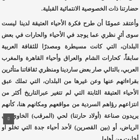
حضارتنا
ذات
الخصوصية
الانتمائية
القبلية
.
وأعتقد
عمومًا
أن
طرح
فكرة
الأحياء
العتيقة
لدينا
ليست
سوى
أثرٍ
نظري
عما
يوجد
في
الأحياء
والحارات
في
بعض
البلدان
،
التي
كانت
مسيطرة
ومصدر
ا
للثقافة
العربية
سابقاً
،
كحارات
الشام
والعراق
وأحياء
القاهرة
والمغرب
العربي
،
بالتالي
صار
بعض
ساردينا
ومنظري
ثقافاتنا
متأثرين
بقراءاتهم
عنها
وعن
غيرها
من
البلدان
،
التي
تملك
عبق
الأحياء
العتيقة
الثابتة
التي
لم
تتغير
عبر
التاريخ
أكثر
من
انتزاعهم
رؤاهم
السردية
من
م
واقعهم
ومكانهم
هنا
،
كأنهم
يريدون
صناعة
(
أولاد
حارتنا
)
لحي
(
المرقب
)
الخاوي
في
الرياض،
أو
(
بين
القصرين
)
لأحد
أحياء
جدة
التي
تخلو
أو
أخليت
من
أهلها
.