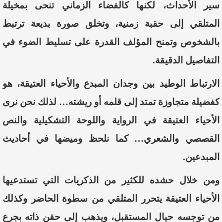
سير
الأحداث،
لكنها
كا
لفضاء
الزماني
تنحى
بمخيلة
المتلقي
إلى
حقبة
زمنية
،
وتخلق
صورة
بديعة
ترتبط
بالشخوص
وتمنح
المؤلف
القدرة
على
تسليط
الضوء
في
التفاصيل
الدقيقة
.
الارتباط
الوطيد
بين
وجدان
المبدع
والأحياء
العتيقة
،
هو
كفضيلة
متجاوزة
تمتد
إلى
قلمه
أو
ريشته
…
لذلك
نحن
نرى
الأحياء
العتيقة
في
الرواية
واللوحة
التشكيلية
والنص
القصصي
والشعري
…
كما
نلحظ
وميضها
في
أحاديث
المبدعين
.
و
من
خلال
حشده
للكثير
من
الذكريات
التي
تستدعيها
الأحياء
العتيقة
يتحرر
المتلقي
من
سطوة
الحاضر
وكذلك
من
توجسه
حيال
المستقبل،
ويذهب
إلى
حقن
ذاته
بجرع