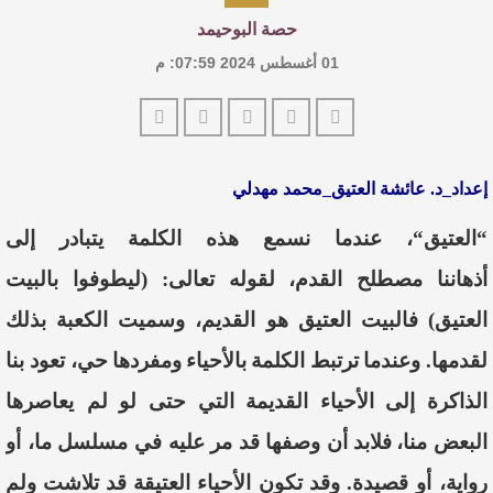
حصة البوحيمد
01 أغسطس 2024 07:59: م
إعداد_د. عائشة العتيق_محمد مهدلي
“
العتيق
“
،
عندما
نسمع هذه الكلمة
يتبادر
إلى
أذهاننا
مصطلح
القدم،
لقوله تعالى: (ليطوفوا بالبيت
العتيق) فا
لبيت
العتيق
هو
القديم،
وسميت الكعبة بذلك
لقدمها.
وعندما
ترتبط
الكلمة
بالأحياء
و
مفردها
حي،
تعود
بنا
الذاكرة
إلى
الأحياء
القديمة
التي
حتى
لو
لم
يعاصرها
البعض
منا
،
فلابد
أن وصفها قد مر عليه في مسلسل
ما
، أو
رواية، أو
قصيدة.
و
قد
تكون
الأحياء
العتيقة
قد
تلاشت
ولم