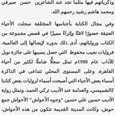
وذكرياتهم
فيها
مثلما
نجد
عند
الشاعرين
حسن
صيرفي
ومحمد
هاشم
رشيد
رحمهم
الله
.
وفي
مجال
الكتابة
بأجناسها
المختلفة
سجلت
الأحياء
العتيقة
حضورًا
لافتًا
وإثراء
مميزً
ا
في
قصص
مجموعة
من
الكتاب
ورواياتهم
،
أدى
ذلك
بدوره
لإ
يصالها
إلى
العالمية
،
فروايات
نجيب
محفوظ
التي
حصل
بسببها
على
جائزة
نوبل
للآداب
عام
1988
م
تمثل
سجلًّا
شاملًا
لكثير
من
أحياء
القاهرة
،
وعلى
المستوى
المحلي
تتداعى
في
الذاكرة
أسماء
بعض
الأحياء
التي
أصبحت
أسماء
لروايات
بعض
كتابنا
كالشميسي
،
والعدامة
عند
الأديب
تركي
الحمد
،
وتمثل
رواية
الأديب
حسين
علي
حسين
“
وجوه
الأحواش
”
الأحواش
جمع
حوش،
وكانت
المدينة
القديمة
تتكون
من
هذه
الأحواش
،