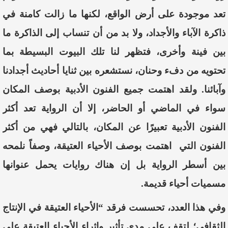
تعد
موجودة
على
أرض
الواقع،
لكنها
ما زالت
كامنة
في
ذاكرة
الآباء
و
الأجداد،
و
لا بد من أن تنساب إلى الذاكر
ة ما
بين
فينة وأخرى، فتظهر لنا تلك البيوت البسيطة بما
تحتويه من دفء وحنان،
نستشعره
بين ثنايا أحاديث أجدادنا
وآبائنا
.
ولقد
اهتمت جميع الفنون الأدبية بوصف المكان
سواء في الماضي أو الحاضر، إلا أن الرواية تعد أكثر
الفنون
الأدبية
تعبيرًا عن المكان، بالتالي فهي من أكثر
الفنون التي
اهتمت بوصف الأحياء العتيقة، وصفاً نلمحه
بين أسطر الرواية بل إن هناك روايات يحمل
عنوانها
مسميات أحياء قديمة.
وفي هذا العدد، تحسست فرقد
“الأحياء العتيقة في الإنتاج
الثقافي؛
لتقف على
مدى تأثير وإثراء الأحياء العتيقة
على