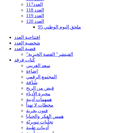
العدد117
العدد 118
العدد 119
العدد 120
ملحق اليوم الوطني 95
افتتاحية العدد
شخصية العدد
قضية العدد
"الفيتشر" القصة الخبرية
كُتاب فرقد
سعد الغريبي
إضاءة
المجتمع الرقمي
سُدْفة
قبض من الريح
محبرة الأدباء
همهمات أدبية
محطات لا تهدأ
فنون بحرية
همس الفكر والحنايا
تجلّيات تنويريّة
أدبيات طبية