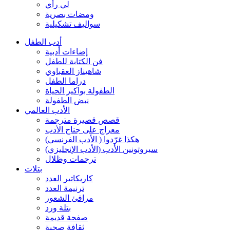
لي رأي
ومضات بصرية
سواليف تشكيلية
أدب الطفل
إضاءات أدبية
فن الكتابة للطفل
شاهيناز العقباوي
دراما الطفل
الطفولة بواكير الحياة
نبض الطفولة
الأدب العالمي
قصص قصيرة مترجمة
معراج على جناح الأدب
هكذا غرّدوا ( الأدب الفرنسي)
سيروتونين الأدب (الأدب الإنجليزي)
ترجمات وظلال
بتلات
كاريكاتير العدد
ترنيمة العدد
مرافئ الشعور
بتلة ورد
صفحة قديمة
ثقافة صحية