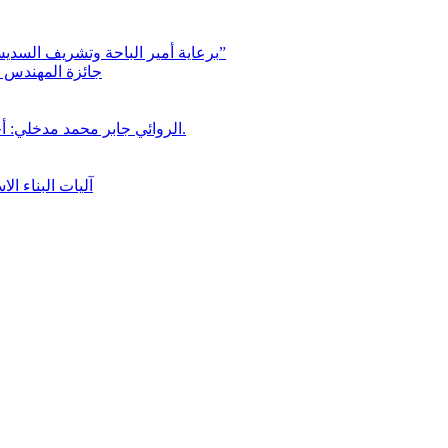
برعاية أمير الباحة وتشريف السديس “بر بني حسن” تكرّم الفائزين بجائزة “رواد العمل التطوعي 4”
جائزة المهندس زي
الروائي جابر محمد مدخلي: أحضر داخل رواياتي بحذر، والثقافة قوتنا الناعمة لمخاطبة العالم.
آليات البناء ا