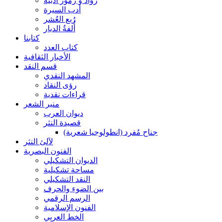
رواد و رموز أدبية
أدب السيرة
رُبع العُشر
أُلفةُ الديار
كتابنا
كتاب العدد
الأخبار الثقافية
قسم النقد
المشهد النقدي
رؤى النقاد
قراءات نقدية
منبر الشعر
ديوان العرب
قصيدة النثر
جناح مُفرد (انطولوجيا شعرية)
لآلئ النثر
الفنون البصرية
الديوان التشكيلي
مساحة تشكيلية
النقد التشكيلي
بين الضوء والحرف
الرسم الرقمي
الفنون الإسلامية
الخط العربي