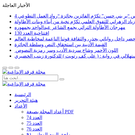
الأخبار العاجلة
اد الزهراني للتفوق العلمي تكرّم نخبة من أبناء وبنات الأطاولة
مهرجان الأطاولة التراثي يجمع الشاعر عبدالواحد بجمهوره
افتتاحية العدد 130
القيمة الأدبية بين استحقاق النص وسلطة الجائزة
​ اللون الأحمر وشاح سردية الأدب وسر رمزية النصوص
لاستهلالي في رواية : ( على كف رتويت ) للدكتورة زينب الخضيري
الرئيسية
هيئة التحرير
الأعداد
أعداد المجلة بصيغة PDF
العدد 74
العدد 75
العدد 76
ملحق اليوم الوطني ٩١