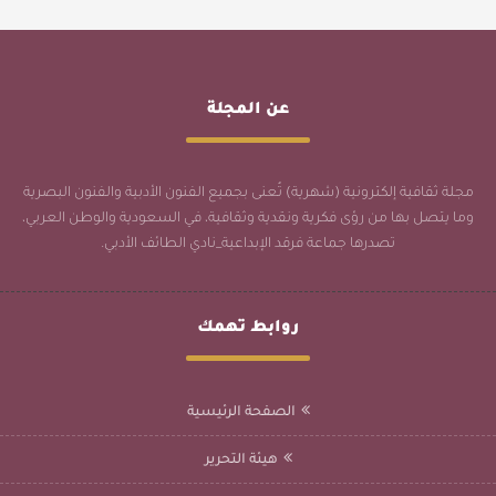
عن المجلة
مجلة ثقافية إلكترونية (شهرية) تُعنى بجميع الفنون الأدبية والفنون البصرية
وما يتصل بها من رؤى فكرية ونقدية وثقافية، في السعودية والوطن العربي،
تصدرها جماعة فرقد الإبداعية_نادي الطائف الأدبي.
روابط تهمك
الصفحة الرئيسية
هيئة التحرير