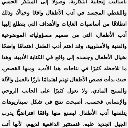
بأساليب إيجابية ابتكارية، وصولًا إلى المبتكر الحسي
واللفظي المجسد في أدب الأطفال واقعًا وخيالًا، وذلك
انطلاقًا من أساسيات الغايات والأهداف التي يتطلع إليها
أدب الأطفال، التي من صميم مسؤولياته الموضوعية
والفنية والأسلوبية، وقد اهتم أدب الطفل اهتمامًا واضحًا
بخيال الأطفال وجسده إلى واقع في الكتابة الأدبية، وهذا
ما نلاحظه كثيرًا في نتاجات هذا الأدب، ومنها القصص،
حيث بدأت قصص الأطفال تهتم اهتمامًا بارزًا بالعمل والآلة
والمنتج المادي، ولا تعول كثيرًا على الجانب الروحي
والإنساني فحسب، أصبحت تنتج في شكل سيناريوهات
يتلقفها أدب الأطفال ليصنع منها واقعًا افتراضيًّا يدرب
الجيل الجديد عليه، فتستثير الدافعية لديهم، لأنها أتت