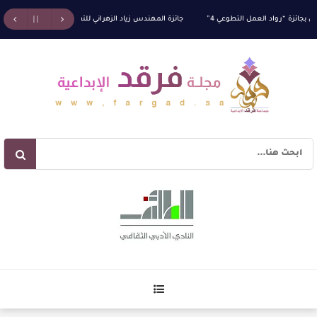
ة “رواد العمل التطوعي 4”
جائزة المهندس زياد الزهراني للتفوق العلمي تكرّم نخبة من أبناء و
البناء الاستهلالي في رواية : ( على كف رتويت ) للدكتورة زينب الخضيري