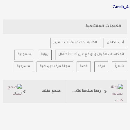
7aerh_4
الكلمات المفتاحية
أدب الطفل
الكاتبة : حصة بنت عبد العزيز
انعكاسات الخيال والواقع على أدب الأطفال
رواية
سعودية
شعراً
فرقد
قصة
مجلة فرقد الإبداعية
مسرحية
رحلة صناعة كتاب الطفل.. من الورقي للرقمي
صحح لغتك