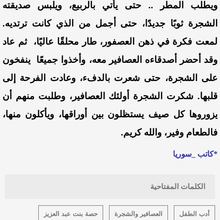
ويطلب المطر .. حتى يأتي بالربيع، ويلبس صديقته
الشجرة ثوبًا جديدًا، حتى أجمل من الذي كانت ترتديه.
لمعت فكرة في ذهن العصفور، طار محلقًا عاليًا، ثم عاد
وقد أحضر أصدقاءه العصافير معه، وأخذوا جميعًا ينفخون
على الشجرة، حتى شعرت بالدفء، وعادت الفرحة إلى
قلبها.
شكرت الشجرة أولئك العصافير، وطلبت منهم أن
يزوروها كل صيف يستظلون بين أوراقها، ويأكلون منها،
فالطعام وفير، والله كريم.
*كاتب _سوريا
الكلمات المفتاحية
أدب الطفل
العصافير والشجرة
حصة بنت عبد العزيز