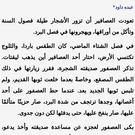
عبده داود*
تعودت العصافير أن تزور الأشجار طيلة فصول السنة
وتأكل من أوراقها، ويهجرونها في فصل البرد.
في فصل الشتاء الماضي، كان الطقس باردا، والثلوج
تكتسي الأرض، احتار أحد العصافير أين يذهب ليقتات.
تذكر العصفور صديقته الشجرة، فقرر زيارتها في ذلك
الطقس المصقع، وخاصةً بعدما خلعت ثوبها القديم، ولم
تلبس ثوبها الجديد بعد.
عندما حط العصفور على أحد
أغصانها، وجدها ترتجف من شدة البرد، صار حزينًا متألمًا
عليها، صار ينفخ عليها، حتى يدفئها لكن دون جدوى.
بكى العصفور لعجزه عن مساعدة صديقته وأخذ يدعو،