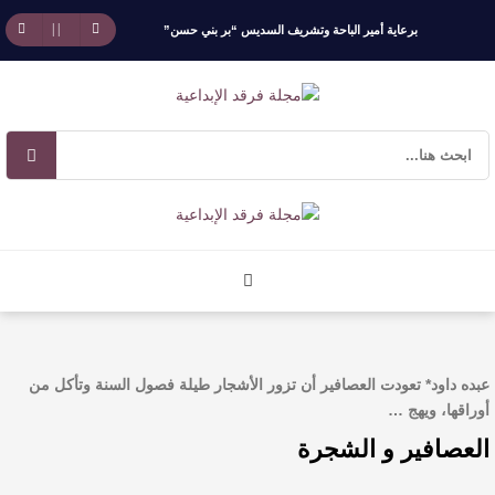
برعاية أمير الباحة وتشريف السديس “بر بني حسن”
تكرّم الفائزين بجائزة “رواد العمل التطوعي 4”
جائزة المهندس زياد الزهراني للتفوق العلمي تكرّم
نخبة من أبناء وبنات الأطاولة
مهرجان الأطاولة التراثي يجمع الشاعر عبدالواحد
بجمهوره
افتتاحية العدد 130
عبده داود* تعودت العصافير أن تزور الأشجار طيلة فصول السنة وتأكل من
الروائي جابر محمد مدخلي: أحضر داخل رواياتي
أوراقها، ويهج …
العصافير و الشجرة
بحذر، والثقافة قوتنا الناعمة لمخاطبة العالم.