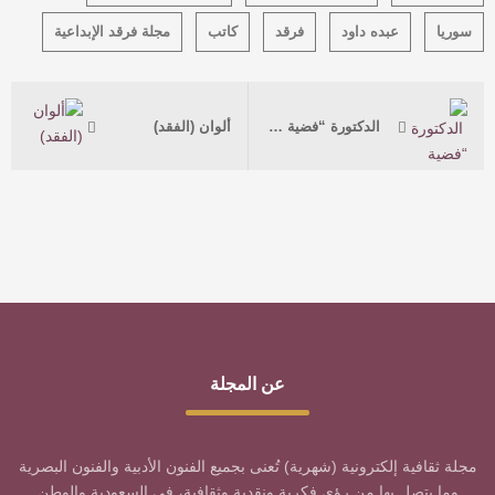
سوريا
عبده داود
فرقد
كاتب
مجلة فرقد الإبداعية
الدكتورة “فضية الريس” و أدب بناء الأطفال
ألوان (الفقد)
عن المجلة
مجلة ثقافية إلكترونية (شهرية) تُعنى بجميع الفنون الأدبية والفنون البصرية
وما يتصل بها من رؤى فكرية ونقدية وثقافية، في السعودية والوطن