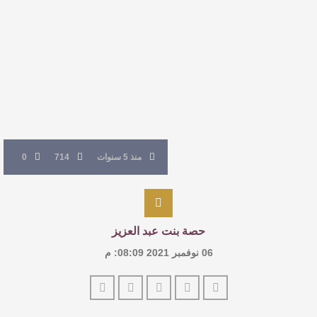
القيمة الأدبية بين استحقاق النص وسلطة الجائزة
​ اللون الأحمر وشاح سردية الأدب وسر رمزية
النصوص
آليات البناء الاستهلالي في رواية : ( على كف رتويت )
للدكتورة زينب الخضيري
منذ 5 سنوات
714
0
حصة بنت عبد العزيز
06 نوفمبر 2021 08:09: م