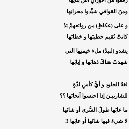
‏رفعوا منَ الأوزانِ أُسَّ بنائِها
‏ومنَ القوافي شيَّدوا محرابَها
‏و على (عكاظٍ) من روائعهمْ يَدٌ
‏كانتْ تُقيم خطيبَها و خطابَها
‏يشدو (لبيدٌ) ملءَ خيمتِها التي
‏شهدتْ هناكَ ذهابَها و إيابَها
‏——–
‏لغةُ الخلودِ و أيُّ كأسٍ لذّةٍ
‏للشاربيـنَ إذا احتسوا أنخابَها ؟؟
‏ما عابَها طولُ السُّرى أو شانَها
‏لا شيءَ فيها شانَها أو عابَها !!