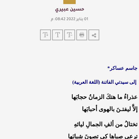
حسين عبيري
01 يناير 2022 08:42: م
جاسم عساكر*
‏ إلى سيدتي الفاتنة (اللغة العربية)
‏عذراءُ ما هتكَ الزمانُ حجابَها
‏إلاَّ ليفتـنَ بالهوى أحبابَها
‏تختالُ من ألفِ الجمالِ ليائهِ
‏ترعى صباها كي تصونَ شبابَها