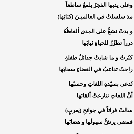
‏وعلى يديها الفجرُ يلمعُ ساطعاً
‏مذ سلسلتْ في العالميـنَ (كتابَها)
‏و بدتْ تشعُّ على المدى ألفاظُهُ
‏درراً تطرِّزُ للحياةِ ثيابَها
‏كبُرتْ و ما شابتْ جدائلُ طفلةٍ
‏راحتْ تداعبُ في الفضاءِ سحابَها
‏تُدعى بسيّدةِ اللغاتِ وحسبُها
‏أنَّ اللغاتِ تنازعتْ ألقابَها
‏سالتْ فراتاً في جوانحِ (يعربٍ)
‏فمضى يرشُّ سهولَها و هضابَها