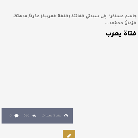
جاسم عساكر* ‏ إلى سيدتي الفاتنة (اللغة العربية) ‏عذراءُ ما هتكَ
الزمانُ حجابَها …
‏فتاة يعرب
منذ 5 سنوات
680
0