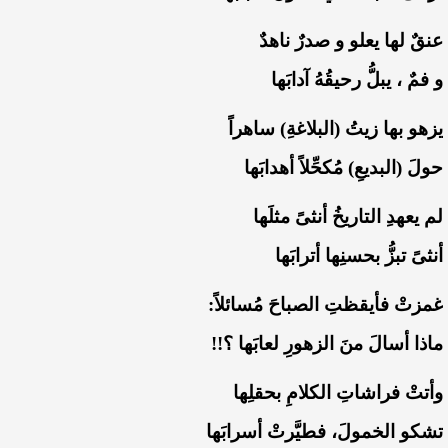
‏عنقٌ لها يعلو و صدرٌ ناهدٌ
‏و فمٌ ، يبلُّ رحيقُهُ آدابَها
‏يزهو بها زيتُ (البلاغةِ) ساهراً
‏حولَ (البديعِ) مُكحِّلاً أهدابَها
‏لم يعهدِ التاريخُ أنثىً مثلَها
‏أنثىً تبزُّ بحسنِها أترابَها
‏غمزتْ فأيقظتِ الصباحَ مُسائلاً:
‏ماذا أسالَ منَ الزهورِ لعابَها ؟!!
‏وأتتْ فراشاتِ الكلامِ بحقلِها
‏تشكو الخمولَ، فطيَّرتْ أسرابَها