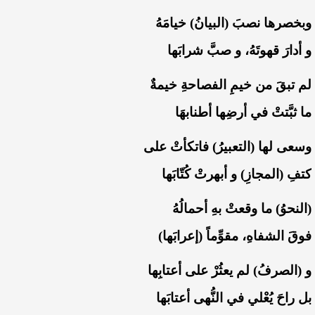
‏وبخصرها نصبَ (البيانُ) خيامَهُ
‏و أدارَ قهوتَهُ، و صبَّ شرابَها
‏لم تبقَ من خيمِ الفصاحةِ خيمةٌ
‏ما ثبَّتتْ في أرضِها أطنابهَا
‏وسعى لها (التعبيرُ) فاتكأتْ على
‏كتفِ (المجازِ) و أبهرتْ كُتّابَها
‏(النحوُ) ما وقعتْ بهِ أحمالُهُ
‏فوقَ الشفاهِ، مقوِّماً (إعرابَها)
‏و (الصرفُ) لم يعثُرْ على أعتابِها
‏بل راحَ يُعْلي في النُّهى أعتابَها