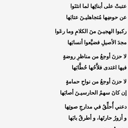
‏عتبتْ على أبنائِها لما انثنَوا
‏عن حوضِها مُتجاهليـنَ عتابَها
‏ركبوا الهجيـنَ منَ الكلامِ وما رعَوا
‏مجدَ الأصيلِ فضيَّعوا أنسابَها
‏لا حزنَ أوجعُ من مناظرِ روضةٍ
‏فيها اغتدى فلاَّحُها حُطَّابَها
‏لا حزنَ أوجعُ من نواحِ حمامةٍ
‏إن كانَ سهمُ الحارسيـنَ أصابَها
‏دعني أُحلِّقُ في مدارجِ صوتِها
‏و أزورُ حارتَها، و أطرقُ بابَها