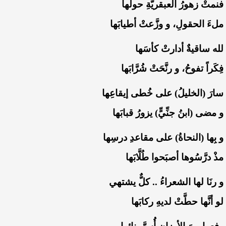
‏فنمتْ زهورُ العبقريّةِ حولَها
‏ملءَ الحقولِ، و وزَّعتْ أطيابَها
‏لله ساقيةٌ أدارتْ كأسَها
‏فِكَراً تفوحُ، و رنَّحَتْ شُرَّابَها
‏سارَ (الخليلُ) على خُطى إيقاعِها
‏و مضى (ابنُ جنِّيٍّ) يزورُ قبابَها
‏و بِها (النحاةُ) على مقاعدِ درسِها
‏مذْ درَّسُوها أصبَحوا طُلَّابَها
‏و رنَا لها الشعراءُ .. كلٌّ يشتهي
‏لو أنَّها حطَّتْ لديهِ ركابَها