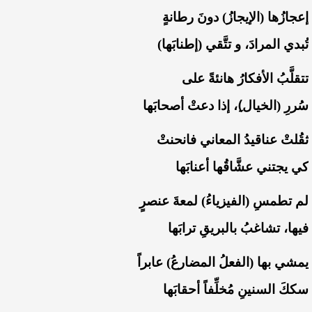
‏إعجازُها (الإيجازُ) دونَ رطانةٍ
‏تُبدي المرادَ، و تتَّقي (إطنابَها)
‏تتقلَّبُ الأفكارُ هانئةً على
‏سُررِ (الخيال)ِ، إذا دعتْ أصحابَها
‏ثقُلتْ عناقيدُ المعاني فانحنتْ
‏كي يجتني عشَّاقُها أعنابَها
‏لم تطمسِ (الفيزياءُ) لمعةَ عنصرٍ
‏فيها، تشاغبُ بالبريقِ ترابَها
‏يمشي بها (الفعلُ المضارعُ) عابراً
‏سككَ السنينِ مُخلِّفاً أحقابَها