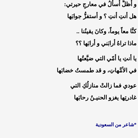
‏و أظلُّ أسألُ في معارجِ حيرتي:
‏هل أنتِ أنتِ ؟ و أستفزُّ جوابَها
‏كنَّا معاً يوماً، وكانَ يقينُنا ..
‏ماذا تراهُ أرابَني و أرابَها ؟؟
‏يا أنتِ يا أمّي التي ضيَّعتُها
‏في الأمَّهاتِ، و قد طمستُ خضابَها
‏عودي فما زالتْ منازلُكِ التي
‏غادرتِها يغزو الحنيـنُ رحابَها
*‏شاعر من السعودية