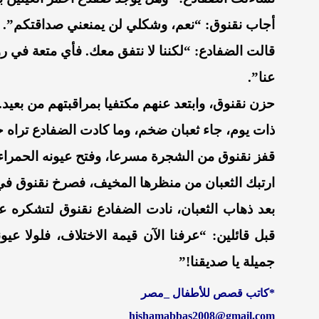
أجاب نقنوق: “نعم، وشكلي لن يمنعني صداقتكم”.
قالت الضفادع: “لكننا لا نتفق معك. فأي متعة في ر
عنا”.
حزن نقنوق، وابتعد عنهم مكتفيا بمراقبتهم من بعيد.
ذات يوم، جاء ثعبان ضخم، وما كادت الضفادع تر
قفز نقنوق من الشجرة مسرعا، وفتح عيونه الحمراء
ارتبك الثعبان من منظرها المخيف، فصرخ نقنوق في 
بعد ذهاب الثعبان، نادت الضفادع نقنوق لتشكره ع
قبل قائلين: “عرفنا الآن قيمة الاختلاف، فلولا عيو
جميلة يا صديقنا!”
*كاتب قصص للأطفال _مصر
hishamabbas2008@gmail.com