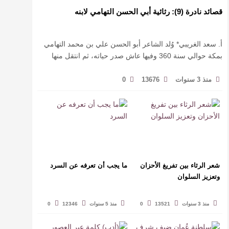
قصائد نادرة (9): رثائية أبي الحسن التهامي لابنه
أ. سعد الغريبي* وُلد الشاعر أبو الحسن علي بن محمد التهامي
بمكة حوالي سنة 360 وفيها عاش صدر حياته، ثم انتقل منها
حيث زار أقطارا إسلامية كثيرة يتكسب بمديح الأمراء، …
منذ 3 سنوات
13676
0
شعر الرثاء بين تفريغ الأحزان
ما يجب أن تعرفه عن السرد
وتعزيز السلوان
منذ 3 سنوات
13521
0
منذ 5 سنوات
12346
0