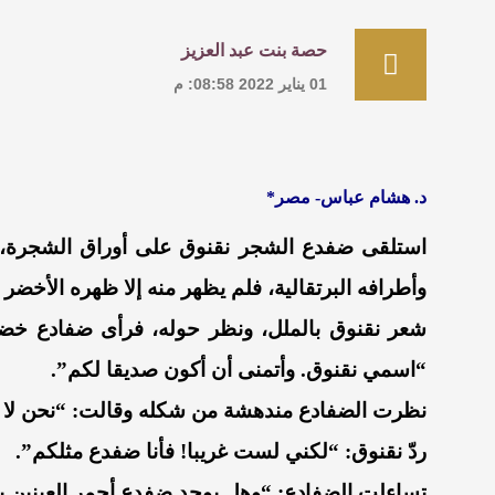
حصة بنت عبد العزيز
01 يناير 2022 08:58: م
د. هشام عباس- مصر*
استلقى ضفدع الشجر نقنوق على أوراق الشجرة، 
وأطرافه البرتقالية، فلم يظهر منه إلا ظهره الأخضر
شعر نقنوق بالملل، ونظر حوله، فرأى ضفادع خضرا
“اسمي نقنوق. وأتمنى أن أكون صديقا لكم”.
نظرت الضفادع مندهشة من شكله وقالت: “نحن لا نص
ردّ نقنوق: “لكني لست غريبا! فأنا ضفدع مثلكم”.
تساءلت الضفادع: “وهل يوجد ضفدع أحمر العينين ب