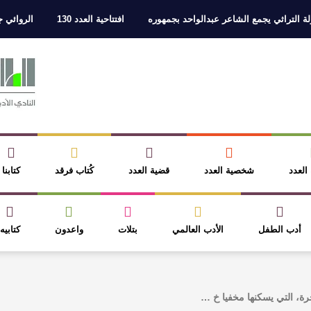
راثي يجمع الشاعر عبدالواحد بجمهوره
افتتاحية العدد 130
الروائي جابر مح
 العدد
شخصية العدد
قضية العدد
كُتاب فرقد
كتابنا
أدب الطفل
الأدب العالمي
بتلات
واعدون
كتابيه
، التي يسكنها مخفيا خ …