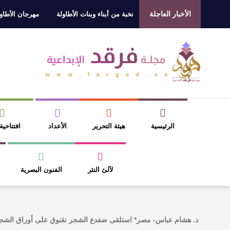
الأخبار العاجلة
هراني للتفوق العلمي تكرّم نخبة من أبناء وبنات الأطاولة
مهرجان الأطاولة الت
التشكيل الصوفي والفلسفي في “مملكة الله” للدكتور محمد بدوي
الرئيسية
هيئة التحرير
الأعداد
افتتاحية
لآلئ النثر
الفنون البصرية
د. هشام عباس- مصر* استلقى ضفدع الشجر نقنوق على أوراق الشجرة