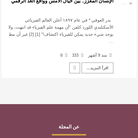
الإنسان المعزز.. بين خيال الأمس وواقع الغد الرقمي
للدكتورة زينب الخضيري
عتبات التأويل وقراءة التشكيل الصوفي والفلسفي
بدر العوفي * في عام ١٨٩٧ أعلن العالم الفيزيائي
الأسكتلندي اللورد كلفن "أن مهمة علم الفيزياء قد انتهت، ولا
يوجد شيء جديد يمكن للفيزياء اكتشاف!" [1] [2] غير أن مط
في “مملكة الله” للدكتور محمد بدوي
…
عنترة بن شداد… الشاعر الفارس
منذ 9 أشهر
333
0
اقرأ المزيد...
عن المجلة