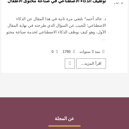
توظيف الذكاء الاصطناعي في صناعة محتوى الأطفال
القيمة الأدبية بين استحقاق النص وسلطة الجائزة
​ اللون الأحمر وشاح سردية الأدب وسر رمزية
د. خالد أحمد* نلتقي مرة ثانية في هذا المقال عن الذكاء
الاصطناعي؛ لنُجيب عن السؤال الذي طرحته في نهاية المقال
الأول، وهو كيف نوظف الذكاء الاصطناعي لخدمة صناعة محتو
النصوص
…
آليات البناء الاستهلالي في رواية : ( على كف رتويت )
منذ 3 سنوات
1780
0
للدكتورة زينب الخضيري
اقرأ المزيد...
عن المجلة