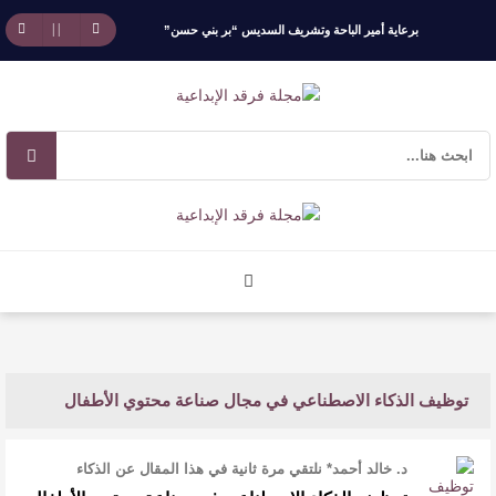
برعاية أمير الباحة وتشريف السديس “بر بني حسن”
تكرّم الفائزين بجائزة “رواد العمل التطوعي 4”
جائزة المهندس زياد الزهراني للتفوق العلمي تكرّم
نخبة من أبناء وبنات الأطاولة
مهرجان الأطاولة التراثي يجمع الشاعر عبدالواحد
بجمهوره
افتتاحية العدد 130
توظيف الذكاء الاصطناعي في مجال صناعة محتوي الأطفال
الروائي جابر محمد مدخلي: أحضر داخل رواياتي
بحذر، والثقافة قوتنا الناعمة لمخاطبة العالم.
د. خالد أحمد* نلتقي مرة ثانية في هذا المقال عن الذكاء
الاصطناعي؛ لنُجيب عن السؤا …