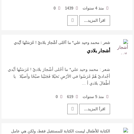
منذ 4 سنوات
1439
0
اقرأ المزيد...
شعر : محمد وحيد علي* ما أحْلى أشْجارَ بلاديْ ! غَرَسَتْها أيْدي
أجْداديْ هُمْ غَ …
أشجار بلادي
شعر : محمد وحيد علي* ما أحْلى أشْجارَ بلاديْ ! غَرَسَتْها أيْدي
أجْداديْ هُمْ غَرَسُوا في الأرْضِ نَخيْلا فَجَنَيْنا صبْحًا وأصيْلا يا
أطْفالَ بلادي أ …
منذ 5 سنوات
619
0
اقرأ المزيد...
الكتابة للأطفال ليست الكتابة للمستقبل فقط، ولكن هي عامل