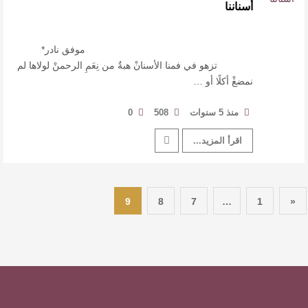
…
أسناننا
موفق نادر*
تزهو في فمنا الأسنانْ هبةٌ من نِعَمِ الرحمنْ لولاها لم
نمضغْ أكلًا أو …
منذ 5 سنوات
508
0
اقرأ المزيد...
9
8
7
…
1
«