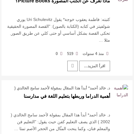
ماذا تعرف عن الكتب المصورة Picture Books؟
القيمة الأدبية بين استحقاق النص وسلطة الجائزة
​ اللون الأحمر وشاح سردية الأدب وسر رمزية
كتبته: فاطمة يعقوب خوجة* يقول Uri Schulevitz يوري
شولفيتز في كتابه (الكتابة بالصور): "القصة المصورة الحقيقية
تحكى القصة بشكل أساسي أو حتى كلي عن طريق الصور.
النصوص
مثلا …
آليات البناء الاستهلالي في رواية : ( على كف رتويت )
منذ 4 سنوات
519
0
للدكتورة زينب الخضيري
اقرأ المزيد...
د. خالد أحمد* أبدأ هذا المقال بمقولة لأحمد سامح الخالدي (
2002 ) الذي يصف التعلي …
أهمية الدراما وربطها بتعليم اللغة في مدارسنا
د. خالد أحمد* أبدأ هذا المقال بمقولة لأحمد سامح الخالدي (
2002 ) الذي يصف التعليم كفن حيث يقول: "التعليم فن
والمعلم فنان، وكما ينحت المثّال من الحجر الأصم تمثا …