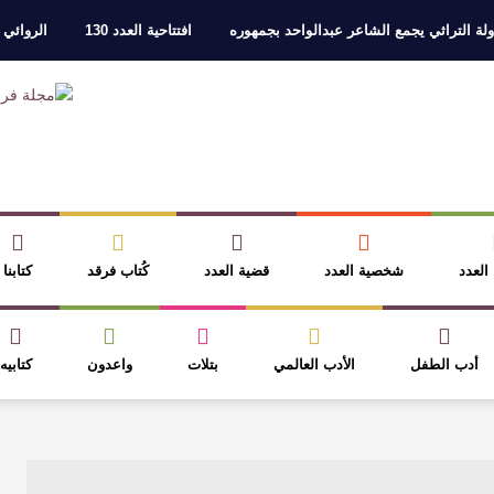
التراثي يجمع الشاعر عبدالواحد بجمهوره
افتتاحية العدد 130
الروائي جابر
 العدد
شخصية العدد
قضية العدد
كُتاب فرقد
كتابنا
أدب الطفل
الأدب العالمي
بتلات
واعدون
كتابيه