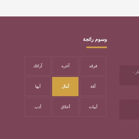
وسوم رائجة
فرقد
آخره
آرائك
ر -
آفة
آمال
أبها
أبيات
أخلاق
أدب