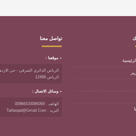
ك
تواصل معنا
موقعنا :
لرئيسية
الرياض الدائري الشرقي - حي الازدها
رير
الرياض 12488
وسائل الاتصال :
الهاتف : 00966533086068
ا
البريد : Taifarqad@gmail.com