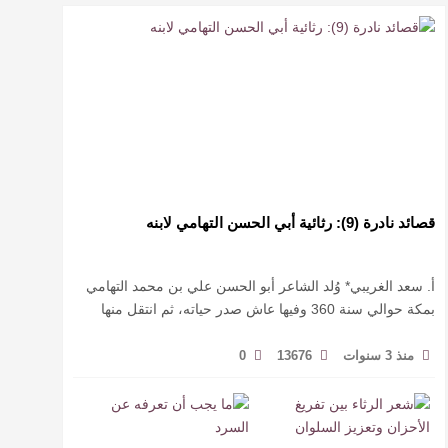
قصائد نادرة (9): رثائية أبي الحسن التهامي لابنه
أ. سعد الغريبي* وُلد الشاعر أبو الحسن علي بن محمد التهامي
بمكة حوالي سنة 360 وفيها عاش صدر حياته، ثم انتقل منها
حيث زار أقطارا إسلامية كثيرة يتكسب بمديح الأمراء، …
منذ 3 سنوات
13676
0