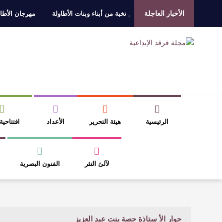
الأخبار العاجلة
الزهراني للتفوق العلمي تكرّم نخبة من أبناء وبنات الأطاولة
مهرجان الأطاولة 
ءة التشكيل الصوفي والفلسفي في “مملكة الله” للدكتور محمد بدوي
الرئيسية
هيئة التحرير
الأعداد
افتتاحية
لآلئ النثر
الفنون البصرية
حوار الأ ستاذة حصة بنت عبد العزيز