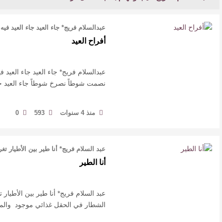
برعاية أمير الباحة وتشريف السديس “بر بني حسن”
تكرّم الفائزين بجائزة “رواد العمل التطوعي 4”
منذ يومين
6
0
جائزة المهندس زياد الزهراني للتفوق
العلمي تكرّم نخبة من أبناء وبنات الأطاولة
منذ يومين
7
0
مهرجان الأطاولة التراثي يجمع الشاعر
عبدالواحد بجمهوره