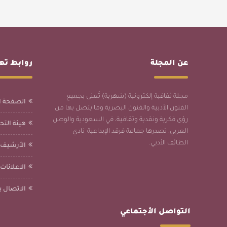
عن المجلة
روابط ت
مجلة ثقافية إلكترونية (شهرية) تُعنى بجميع
الصفحة ا
الفنون الأدبية والفنون البصرية وما يتصل بها من
رؤى فكرية ونقدية وثقافية، في السعودية والوطن
هيئة التحر
العربي، تصدرها جماعة فرقد الإبداعية_نادي
الطائف الأدبي.
الأرشيف
الاعلانات
الاتصال بن
التواصل الأجتماعي