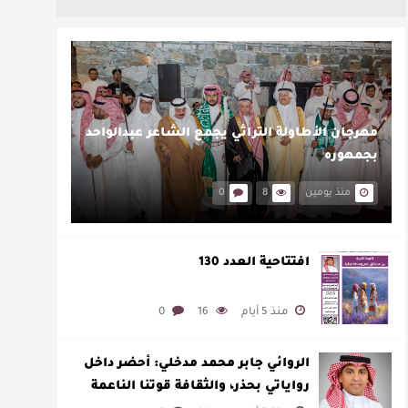
مهرجان الأطاولة التراثي يجمع الشاعر عبدالواحد
بجمهوره
منذ يومين
8
0
افتتاحية العدد 130
منذ 5 أيام
16
0
الروائي جابر محمد مدخلي: أحضر داخل
رواياتي بحذر، والثقافة قوتنا الناعمة