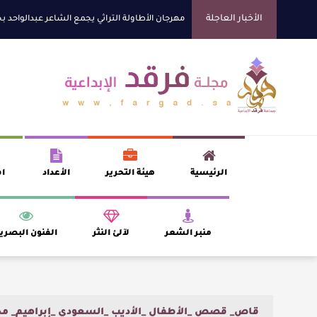
الأخبار العاجلة
مهرجان الأطاولة التراثي يجمع الشاعر عبدالواحد 
القيمة الأدبية بين استحقاق النص وسلطة الجائزة
آليات البناء الاستهلالي في رواية : ( على كف رتوي
عنترة بن شداد… الشاعر الفارس
الرئيسية
هيئة التحرير
الأعداد
اف
منبر الشعر
لآلئ النثر
الفنون البصري
قاص_ قصص _الأطفال _الأديب _السعودي _إبراهيم_ م