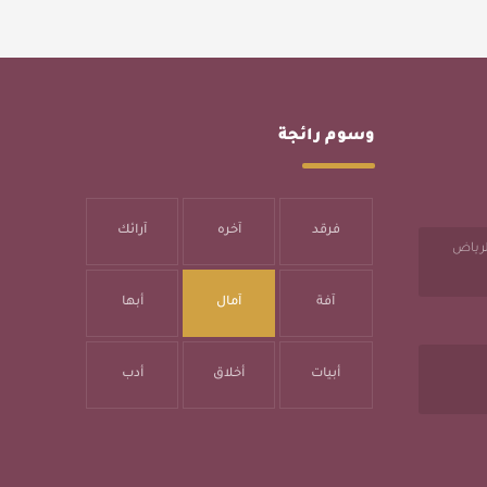
وسوم رائجة
فرقد
آخره
آرائك
الرياض
آفة
آمال
أبها
أبيات
أخلاق
أدب