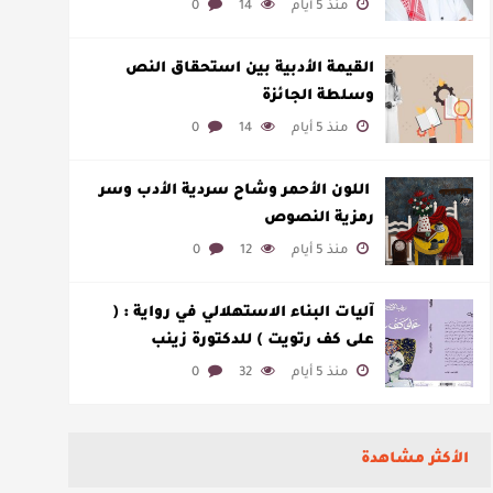
لمخاطبة العالم.
منذ 5 أيام
14
0
القيمة الأدبية بين استحقاق النص
وسلطة الجائزة
منذ 5 أيام
14
0
​ اللون الأحمر وشاح سردية الأدب وسر
رمزية النصوص
منذ 5 أيام
12
0
آليات البناء الاستهلالي في رواية : (
على كف رتويت ) للدكتورة زينب
الخضيري
منذ 5 أيام
32
0
الأكثر مشاهدة