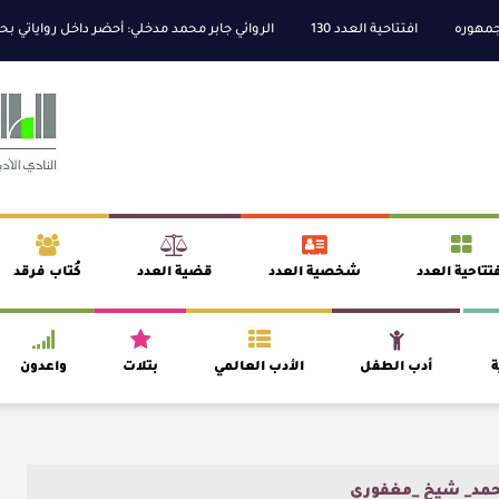
بجمهوره
افتتاحية العدد 130
الروائي جابر محمد مدخلي: أحضر داخل رواياتي بحذ
​ اللون الأحمر وشاح سردية الأدب وسر رمزية النصوص
ت ) للدكتورة زينب الخضيري
عتبات التأويل وقراءة التشكيل الصوفي والفلسفي في 
تتاحية العدد
شخصية العدد
قضية العدد
كُتاب فرقد
ة
أدب الطفل
الأدب العالمي
بتلات
واعدون
حمد_ شيخ _مغفوري