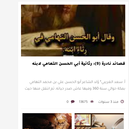
قصائد نادرة (9): رثائية أبي الحسن التهامي لابنه
أ. سعد الغريبي* وُلد الشاعر أبو الحسن علي بن محمد التهامي
بمكة حوالي سنة 360 وفيها عاش صدر حياته، ثم انتقل منها حيث
زار أقطارا إسلامية كثيرة يتكسب بمديح الأمراء، …
منذ 3 سنوات
13675
0