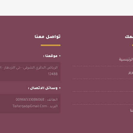
همك
تواصل معنا
موقعنا :
لرئيسية
الرياض الدائري الشرقي - حي الازدهار - 
ير
12488
وسائل الاتصال :
الهاتف : 00966533086068
البريد : Taifarqad@gmail.com
ا