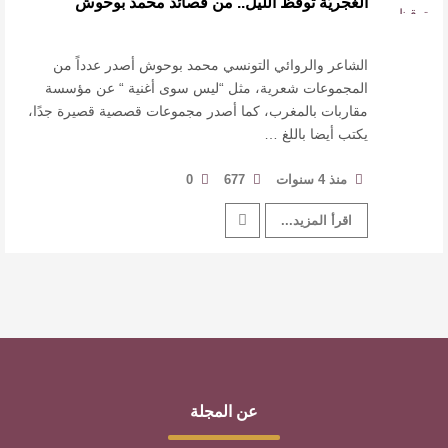
الغجريّة توقظ اللّيل.. من قصائد محمد بوحوش
القيمة الأدبية بين استحقاق النص وسلطة الجائزة
​ اللون الأحمر وشاح سردية الأدب وسر رمزية
الشاعر والروائي التونسي محمد بوحوش أصدر عدداً من
المجموعات شعرية، مثل “ليس سوى أغنية “ عن مؤسسة
مقاربات بالمغرب، كما أصدر مجموعات قصصية قصيرة جدًا،
النصوص
يكتب أيضا باللغ …
آليات البناء الاستهلالي في رواية : ( على كف رتويت )
منذ 4 سنوات
677
0
للدكتورة زينب الخضيري
اقرأ المزيد...
عن المجلة