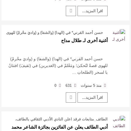
اقرأ المزيد...
حسن أحمد القرني* في (الهدا) (والشفا) و (واديَ محْرمْ) للهوى
قصةٌ ل …
أغنية أخرى لـ طلال مداح
حسن أحمد القرني* في (الهدا) (والشفا) و (واديَ محْرمْ)
للهوى قصةٌ لتُحكىٰ؛ ومَعْلمْ في (الغديرين) في (ثقيفَ) افتتانٌ
يا لسحر (الطلحاتِ …
منذ 5 سنوات
631
0
اقرأ المزيد...
الطائف_متابعات فرقد اعلن النادي الأدبي الثقافي بالطائف،
اليوم، عن أسماء الفائزين …
أدبي الطائف يعلن عن الفائزين بجائزة الشاعر محمد