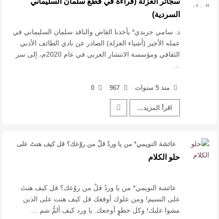
سجائر العزلة (قراءة في قطع سلمان السليماني
القيمة الأدبية بين استحقاق النص وسلطة الجائزة
السردية)
​ اللون الأحمر وشاح سردية الأدب وسر رمزية
د. سامي جريدي* يأخذنا القاص والناقد سلمان السليماني في
عمله الأخير (أشياء العزلة) الصادر عن نادي الطائف الأدبي
الثقافي ومؤسسة الانتشار العربي في عام 2020م، إلى سر
النصوص
…
آليات البناء الاستهلالي في رواية : ( على كف رتويت )
منذ 5 سنوات
967
0
للدكتورة زينب الخضيري
اقرأ المزيد...
عائشة النويمي* من يا وردُ قلْ من روّعك؟ ‏قل كيف هنتَ على
النسيم! ‏ومن علو …
حلو الكلام
عائشة النويمي* من يا وردُ قلْ من روّعك؟ ‏قل كيف هنتَ
على النسيم! ‏ومن علوك أوقعك ‏قل كيف هنت على الذين
مشوا عليك! ‏وكل خطوٍ أوجعك. ‏يا ورد كيف ألمُّ شم …