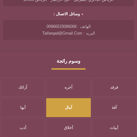
وسائل الاتصال :
الهاتف : 00966533086068
البريد : Taifarqad@gmail.com
وسوم رائجة
فرقد
آخره
آرائك
آفة
آمال
أبها
أبيات
أخلاق
أدب