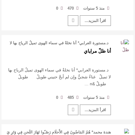
منذ 5 سنوات
470
0
اقرأ المزيد...
د.مستورة العرابي* أنا نخلةٌ في سماء الهوى تميلُ الرياح بها لا
تميلْ …
أنا ظلّ مراياي
د.مستورة العرابي* أنا نخلةٌ في سماء الهوى تميلُ الرياح بها
لا تميلْ غناءٌ شجيٌّ وإن لم أبحْ حنيني طويلٌ طويلٌ
طويلْ &n …
منذ 5 سنوات
485
0
اقرأ المزيد...
هندة محمد* هُمُ المَاضُونَ فِي الأَحلَامِ رَصُـّوا نَهَارَ اللَحنِ فِي وَتَرٍ يَ