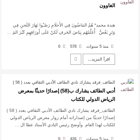
…
الغاوون
هندة محمد* هُمُ المَاضُونَ فِي الأَحلَامِ رَصُـّوا نَهَارَ اللَحنِ فِي
وَتَرٍ يَغُصُّ أُعَلِّمُهُم بِيَاضَ الحَرفِ لَكنْ عَلَى أَورَاقِهِمِ كَبُرَ المَ …
منذ 5 سنوات
578
0
اقرأ المزيد...
الطائف_فرقد يشارك نادي الطائف الأدبي الثقافي بعدد ( 58 )
إصدارًا حديثًا من إصدار …
أدبي الطائف يشارك ب(58) إصدارًا حديثًا بمعرض
الرياض الدولي للكتاب
الطائف_فرقد يشارك نادي الطائف الأدبي الثقافي بعدد ( 58 )
إصدارًا حديثًا من إصداراته أمام زوار معرض الرياض الدولي
للكتاب لهذا العام. وأوضح رئيس النادي الأستاذ عطا ال …
منذ 5 سنوات
426
0