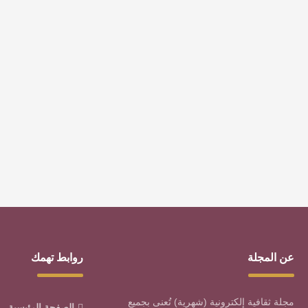
سلطنة عُمان ضيف شرف
(أدب) كلمة عبر العصور
معرض الرياض الدولي للكتاب
2023
منذ 3 سنوات
12200
0
منذ 4 سنوات
9667
0
وسوم رائجة