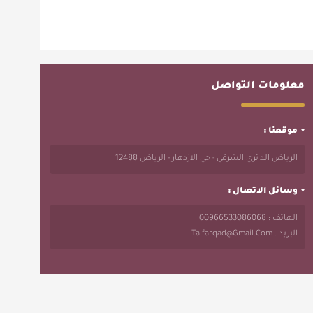
معلومات التواصل
موقعنا :
الرياض الدائري الشرقي - حي الازدهار - الرياض 12488
وسائل الاتصال :
الهاتف : 00966533086068
البريد : Taifarqad@gmail.com