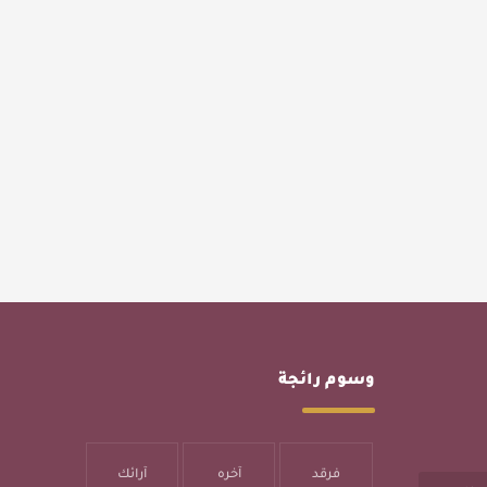
وسوم رائجة
فرقد
آخره
آرائك