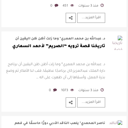
منذ 3 سنوات
451
0
اقرأ المزيد...
د. عبدالله بن محمد العمري* وما زلت أظن ظن اليقين أن
برنامج دارة الملك عبدالعزيز …
تاريخنا قصة ترويه “الصريم” لأحمد السماري
د. عبدالله بن محمد العمري* وما زلت أظن ظن اليقين أن برنامج
دارة الملك عبدالعزيز كان برنامجًا عظيمًا، قلب لنا الأفكار ثم وضع
بذرة العمل، وأسقاها إلى أن ظهرت على اله …
منذ 3 سنوات
1073
0
اقرأ المزيد...
ناصر المحمدي* يلعب الناقد الأدبي دورًا حاسمًا في فهم