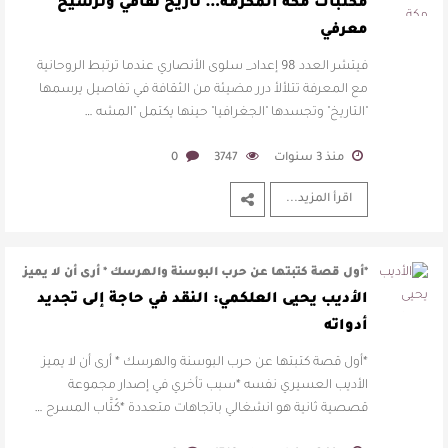
الروحانية مع المعرفة تتلألأ درر …
مكتبات مكة المكرمة… تاريخ ثقافي وترسيخ
معرفي
فيتشر العدد 98 إعداد_ سلوى الأنصاري عندما ترتبط الروحانية
مع المعرفة تتلألأ درر مضيئة من الثقافة في تفاصيل يرسمها
"التاريخ" وتجسدها "الجغرافيا" حينها يكتمل "المشه …
منذ 3 سنوات
3747
0
اقرأ المزيد...
*أول قصة كتبتها عن حرب البوسنة والهرسك * أرى أن لا يميز
الأديب العسيري نفسه *سبب …
الأديب يحيى العلكمي: النقد في حاجة إلى تجديد
أدواته
*أول قصة كتبتها عن حرب البوسنة والهرسك * أرى أن لا يميز
الأديب العسيري نفسه *سبب تأخري في إصدار مجموعة
قصصية ثانية هو انشغالي باتجاهات متعددة *كُتَّاب المسرح …