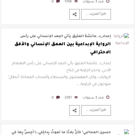
منذ 3 سنوات
1748
0
اقرأ المزيد...
إعداد_د. عائشة العتيق يأتي البعد الإنساني على رأس
الاهتمام الأدبي، وحجر الزاوية …
الرواية الإبداعية بين العمق الإنساني والأفق
الاحترافي
إعداد_د. عائشة العتيق يأتي البعد الإنساني على رأس الاهتمام
الأدبي، وحجر الزاوية في إنتاج
الروايات، وكان المهمشون والبسطاء وأصحاب المعاناة "أبطال"
متوجون في الراوية، …
منذ 3 سنوات
2391
0
اقرأ المزيد...
حسين المحالبي* ‏كأنَّ بلادًا ما ‏تموتُ بِداخِلي..! ‏أُحِسُّ بِها في