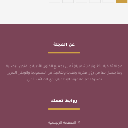
عن المجلة
مجلة ثقافية إلكترونية (شهرية) تُعنى بجميع الفنون الأدبية والفنون البصرية
وما يتصل بها من رؤى فكرية ونقدية وثقافية، في السعودية والوطن العربي،
تصدرها جماعة فرقد الإبداعية_نادي الطائف الأدبي.
روابط تهمك
الصفحة الرئيسية