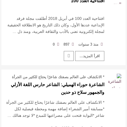
افتتاحية العدد 100
القيمة الأدبية بين استحقاق النص وسلطة الجائزة
​ اللون الأحمر وشاح سردية الأدب وسر رمزية
افتتاحية العدد 100 في أبريل 2018 أطلقت مجلة فرقد
الإبداعية عددها الأول، وكان ذلك التاريخ هو الانطلاقة الحقيقية
لمجلة إلكترونية تعنى بالأدب والثقافة العربية، ومنذ ذل …
النصوص
آليات البناء الاستهلالي في رواية : ( على كف رتويت )
منذ 3 سنوات
897
0
اقرأ المزيد...
للدكتورة زينب الخضيري
* الانكشاف على العالم بصفتك شاعرًا يحتاج للكثير من الجرأة
*مسابقة أمير الشعراء إ …
الشاعرة حوراء الهميلي: الشاعر حارس اللغة الأزلي
والجمهور سلاح ذو حدين
* الانكشاف على العالم بصفتك شاعرًا يحتاج للكثير من الجرأة
*مسابقة أمير الشعراء إضافة مهمة ومحطة فيصلية لكل
شاعر *البوابة فتحت على مصراعيها للمبدع *لا توجد هنالك …